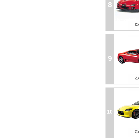
8
9
10