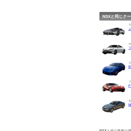
NSXと同じク
NSX
と他の車種の