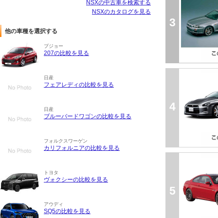
NSXの中古車を検索する
NSXのカタログを見る
3
他の車種を選択する
プジョー
207の比較を見る
日産
フェアレディの比較を見る
4
日産
ブルーバードワゴンの比較を見る
フォルクスワーゲン
カリフォルニアの比較を見る
トヨタ
ヴォクシーの比較を見る
5
アウディ
SQ5の比較を見る