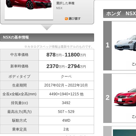
選択した車種
NSX
ホンダ NS
NSXの基本情報
1
※カタログスペック情報は最新モデルのものです。
878
11800
中古車価格
万円～
万円
2370
2794
新車時価格
万円～
万円
ボディタイプ
クーペ
生産期間
2017年02月～2022年10月
全長x全幅x全高(mm)
4490×1940×1215 他
2
排気量(cc)
3492
最高出力(馬力)
507～529
駆動方式
4WD
乗車定員
2名