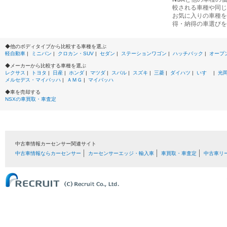
較される車種や同じ
お気に入りの車種を
得・納得の車選びを
◆他のボディタイプから比較する車種を選ぶ
軽自動車
|
ミニバン
|
クロカン・SUV
|
セダン
|
ステーションワゴン
|
ハッチバック
|
オープ
◆メーカーから比較する車種を選ぶ
レクサス
|
トヨタ
|
日産
|
ホンダ
|
マツダ
|
スバル
|
スズキ
|
三菱
|
ダイハツ
|
いすゞ
|
光
メルセデス・マイバッハ
|
ＡＭＧ
|
マイバッハ
◆車を売却する
NSXの車買取・車査定
中古車情報カーセンサー関連サイト
中古車情報ならカーセンサー
カーセンサーエッジ・輸入車
車買取・車査定
中古車リ