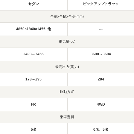
セダン
ピックアップトラック
全長x全幅x全高(mm)
4850×1840×1455 他
---
排気量(cc)
2493～3456
3600～3604
最高出力(馬力)
178～295
284
駆動方式
FR
4WD
乗車定員
5名
0名、5名