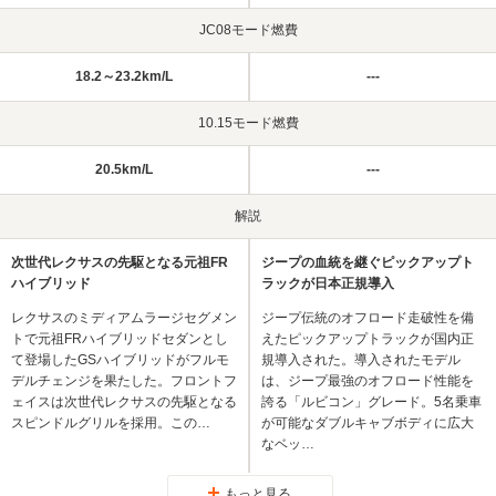
JC08モード燃費
18.2～23.2km/L
---
10.15モード燃費
20.5km/L
---
解説
次世代レクサスの先駆となる元祖FR
ジープの血統を継ぐピックアップト
ハイブリッド
ラックが日本正規導入
レクサスのミディアムラージセグメン
ジープ伝統のオフロード走破性を備
トで元祖FRハイブリッドセダンとし
えたピックアップトラックが国内正
て登場したGSハイブリッドがフルモ
規導入された。導入されたモデル
デルチェンジを果たした。フロントフ
は、ジープ最強のオフロード性能を
ェイスは次世代レクサスの先駆となる
誇る「ルビコン」グレード。5名乗車
スピンドルグリルを採用。この…
が可能なダブルキャブボディに広大
なベッ…
もっと見る