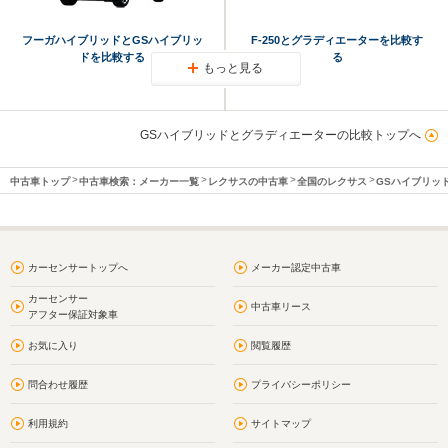
フーガハイブリッドとGSハイブリッ
F-250とグラディエーターを比較す
ドを比較する
る
もっと見る
GSハイブリッドとグラディエーターの比較トップへ
中古車トップ
中古車検索：メーカー一覧
レクサスの中古車
全国のレクサス
GSハイブリッ
カーセンサートップへ
メーカー認定中古車
カーセンサー
中古車リース
アフター保証対象車
お気に入り
閲覧履歴
問合わせ履歴
プライバシーポリシー
利用規約
サイトマップ