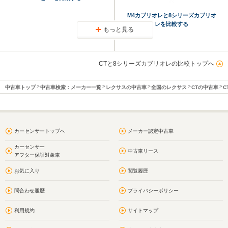
M4カブリオレと8シリーズカブリオ
レを比較する
もっと見る
CTと8シリーズカブリオレの比較トップへ
中古車トップ
中古車検索：メーカー一覧
レクサスの中古車
全国のレクサス
CTの中古車
C
カーセンサートップへ
メーカー認定中古車
カーセンサー
中古車リース
アフター保証対象車
お気に入り
閲覧履歴
問合わせ履歴
プライバシーポリシー
利用規約
サイトマップ