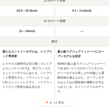
JC08モード燃費
26.6～30.4km/L
9.1～13.6km/L
10.15モード燃費
32～34km/L
---
解説
新たなエントリーモデルは、ハイブリ
最上級ラグジュアリィクーペにオー
ッド専用車
プンモデルを設定
レクサスの新時代を切り開くプレミア
BMWの最上級ラグジュアリィクーペ
ムコンパクトのCTは、同ブランドの
である8シリーズのオープンモデル。
エントリーモデルにあたる、ハイブリ
クーペモデルの美しさや卓越した運
ッド専用モデル。パワートレインは
動性能を備えながら、オープンモデ
1.8Lエンジン＋レクサス・ハイブリッ
ルならではの開放感や優雅さが与え
ドドライブ技術を組み合わせ…
られている。キドニーグリルやデッ
キ…
もっと見る