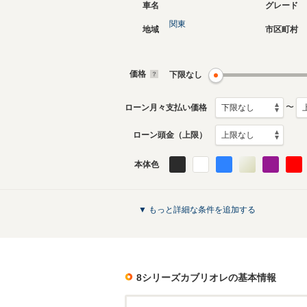
車名
グレード
関東
地域
市区町村
価格
下限なし
〜
ローン月々支払い価格
ローン頭金（上限）
本体色
▼ もっと詳細な条件を追加する
8シリーズカブリオレ
の基本情報