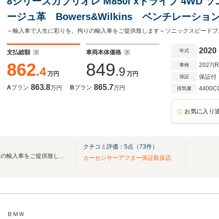
8シリーズカブリオレ M850i xドライブ 4WD
ージュ革 Bowers&Wilkins ベンチレー
エアスカーフ クリスタルシフトノブ 20イン
ンク 全周囲カメラ
2020
年式
支払総額
車両本体価格
862
849
2027(
車検
.4
.9
万円
万円
保証付
保証
863.8
865.7
A
プラン
B
プラン
万円
万円
4400C
排気量
お気に入り
クチコミ評価：
5
点（
73
件）
～輸入車で人生に彩りを。拘りの輸入車をご提供致します～
カーセンサーアフター保証取扱店
ＢＭＷ