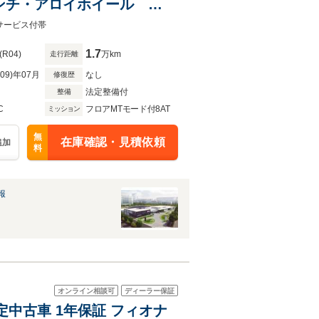
インチ・アロイホイール
サービス付帯
1.7
(R04)
万km
走行距離
R09)年07月
なし
修復歴
法定整備付
整備
C
フロアMTモード付8AT
ミッション
無
在庫確認・見積依頼
追加
料
報
オンライン相談可
ディーラー保証
認定中古車 1年保証 フィオナ