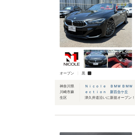
オープン
黒
神奈川県
Ｎｉｃｏｌｅ ＢＭＷ ＢＭＷ
川崎市麻
ｅｃｔｉｏｎ 新百合ケ丘
生区