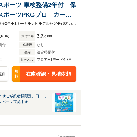
Mスポーツ 車検整備2年付 保
スポーツPKGプロ カーボ
ビ 地デジ 360°カメラ
★安心のお支払総額表示♪諸費用や令和８年度自動車税も全額が総額にコミ★◆車検2年◆1オーナ◆ナビ◆フルセグ◆360°カメラ◆BT◆スマキー◆ETC◆追従クルコン◆ハーマンカードン◆
 20AW
3.7
(R04)
万km
走行距離
備付
なし
修復歴
法定整備付
整備
C
フロアMTモード付8AT
ミッション
無
在庫確認・見積依頼
追加
料
：★ご成約者様限定、口コミ
ンペーン実施中★