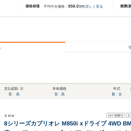
858.0
価格相場
燃費(
平均中古価格：
詳しく見る
万円
る
支払総額
本体価格
年式
安
高
安
高
新
古
360°
画像付
オ
ＢＭＷ
8シリーズカブリオレ M850i xドライブ 4WD