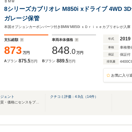
ＢＭＷ
8シリーズカブリオレ M850i xドライブ 4WD 3
ガレージ保管
2019
年式
支払総額
車両本体価格
873
848
車検整
車検
.0
万円
万円
保証付
保証
875.5
889.5
A
プラン
B
プラン
万円
万円
4400C
排気量
お気に入り
ージェント
クチコミ評価：
4.9
点（
14
件）
輸入車のセレクトショップ！品質・価格にセンスをプラスした１台をご提案致します！