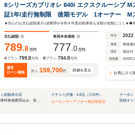
8シリーズカブリオレ 840i エクスクルーシブ 
証1年/走行無制限 後期モデル 1オーナー M
ンファイバーインテリア Pアシストプラス ナ
スマキー ETC メリノレザー レーザーライト
2022
年式
支払総額
車両本体価格
789
777
車検整
車検
.8
.0
万円
万円
保証付
保証
799.8
794.8
A
プラン
B
プラン
万円
万円
3000C
排気量
通常
159,700
詳細を見る
月々
円
ローン価格
お気に入り
コミ総額表示店
クチコミ評価：
4.8
点（
115
件）
クーポン
♪全車安心のお支払総額表示♪入庫時整備費用込み、保証も距離無制限の1年付きです♪
投稿キャ
カーセンサーアフター保証取扱店