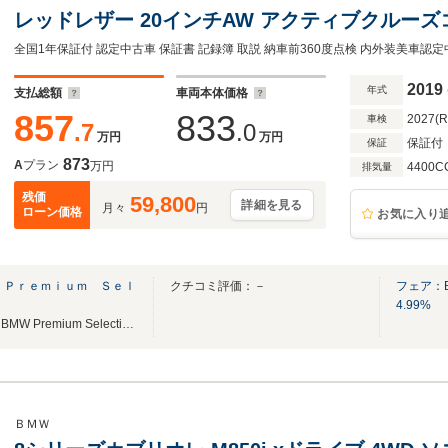
レッドレザー 20インチAW アクティブクルーズ
ー 全周囲カメラ 前後センサー レーザーライト 
逸脱 ヘッドアップディスプレイ
2019
年式
支払総額
車両本体価格
857
833
2027(
車検
.7
.0
万円
万円
保証付
保証
873
A
プラン
万円
4400C
排気量
残価
59,800
詳細を見る
月々
円
ローン価格
お気に入り
 Ｐｒｅｍｉｕｍ Ｓｅｌ
クチコミ評価：－
フェア：
4.99%
津久井道沿いに新規オープン！BMW Premium Selection、MINI NEXTをご覧いただけます！
ＢＭＷ