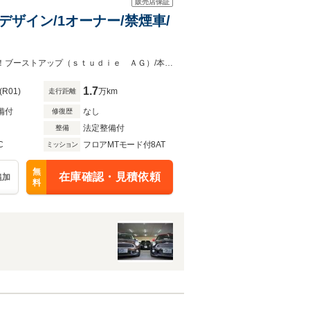
販売店保証
Dデザイン/1オーナー/禁煙車/
本国オプションカーボンパーツ付きBMW M850i ｘＤｒｉｖｅカブリオレが入庫！ブーストアップ（ｓｔｕｄｉｅ ＡＧ）/本革レッドレザーシート/3Dデザインエアロ/レーダー探知機/ドラレコ
1.7
(R01)
万km
走行距離
備付
なし
修復歴
法定整備付
整備
C
フロアMTモード付8AT
ミッション
無
在庫確認・見積依頼
追加
料