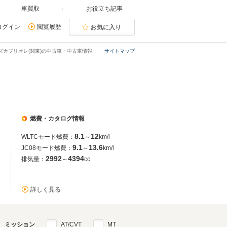
車買取
お役立ち記事
ログイン
閲覧履歴
お気に入り
ズカブリオレ(関東)の中古車・中古車情報
サイトマップ
燃費・カタログ情報
8.1
12
WLTCモード燃費：
～
km/l
9.1
13.6
JC08モード燃費：
～
km/l
2992
4394
排気量：
～
cc
詳しく見る
ミッション
AT/CVT
MT