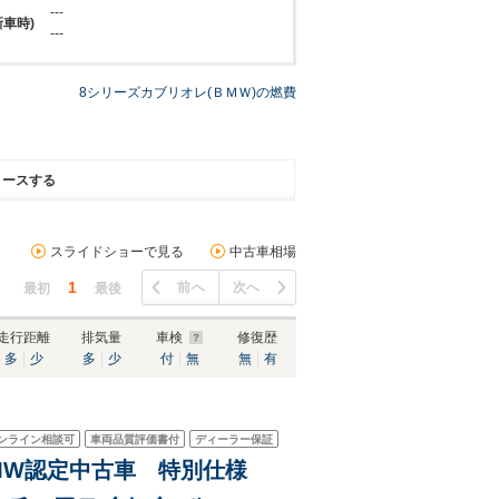
---
新車時)
---
8シリーズカブリオレ(ＢＭＷ)の燃費
リースする
スライドショーで見る
中古車相場
1
前へ
次へ
最初
最後
走行距離
排気量
車検
修復歴
多
少
多
少
付
無
無
有
ンライン相談可
車両品質評価書付
ディーラー保証
 BMW認定中古車 特別仕様