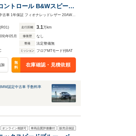
コントロール B&Wスピーカ
パドルシフト 衝突軽減 車線
全国1年保証付 認定中古車 保証書 記録簿 取説 納車前360度点検 内外装美車認定中古車 1年保証 フィオナレッドレザー 20AW B＆Wスピーカー 全周囲カメラ レーザーライト 衝突軽減
3.1
(R01)
万km
走行距離
R09)年05月
なし
修復歴
法定整備無
整備
C
フロアMTモード付8AT
ミッション
無
在庫確認・見積依頼
追加
料
BMW認定中古車 手数料率
オンライン相談可
車両品質評価書付
販売店保証