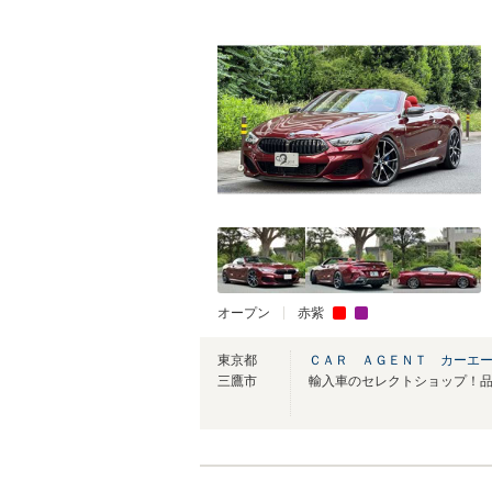
オープン
赤紫
東京都
ＣＡＲ ＡＧＥＮＴ カーエ
三鷹市