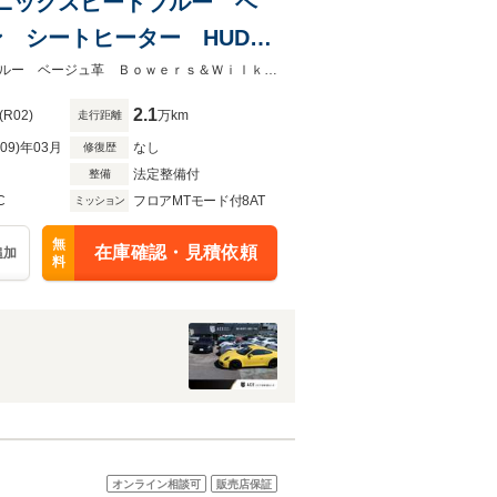
 ソニックスピードブルー ベ
ション シートヒーター HUD
チアルミホイール 電動トラ
～輸入車で人生に彩りを。拘りの輸入車をご提供致します～ソニックスピードブルー ベージュ革 Ｂｏｗｅｒｓ＆Ｗｉｌｋｉｎｓ ベンチレーション シートヒーター
2.1
(R02)
万km
走行距離
R09)年03月
なし
修復歴
法定整備付
整備
C
フロアMTモード付8AT
ミッション
無
在庫確認・見積依頼
追加
料
オンライン相談可
販売店保証