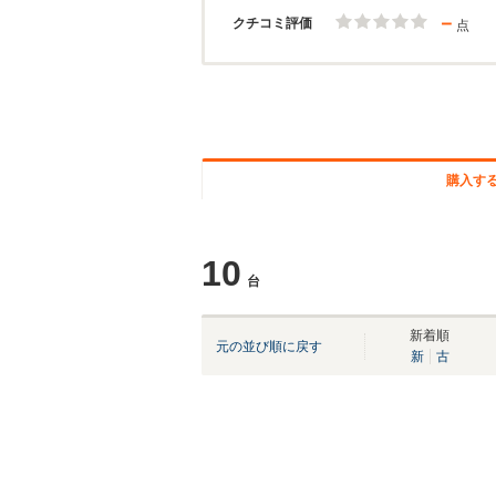
－
クチコミ評価
点
購入す
10
台
新着順
元の並び順に戻す
新
古