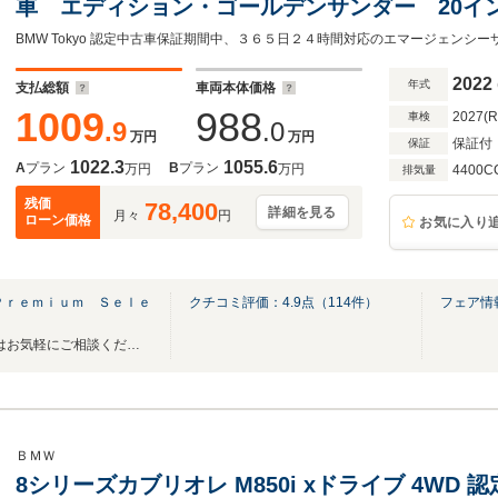
車 エディション・ゴールデンサンダー 20
B&Wオーディオ・システム
BMW Tokyo 認定中古車保証期間中、３６５日２４時間対応のエマージェンシー
2022
年式
支払総額
車両本体価格
1009
988
2027(
車検
.9
.0
万円
万円
保証付
保証
1022.3
1055.6
A
プラン
B
プラン
万円
万円
4400C
排気量
残価
78,400
詳細を見る
月々
円
ローン価格
お気に入り
Ｐｒｅｍｉｕｍ Ｓｅｌｅ
クチコミ評価：
4.9
点（
114
件）
フェア情
ｙ
BMW認定中古車をお探しの際はお気軽にご相談ください。
ＢＭＷ
8シリーズカブリオレ M850i xドライブ 4WD 