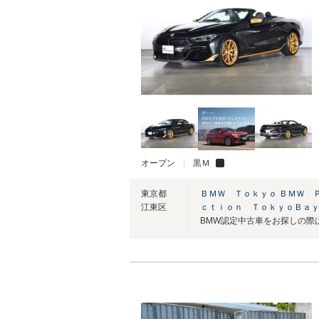
オープン
黒Ｍ
東京都
ＢＭＷ Ｔｏｋｙｏ ＢＭＷ 
江東区
ｃｔｉｏｎ ＴｏｋｙｏＢａ