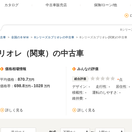
カタログ
中古車販売店
保険/ローン/他
8シリー
古車
全国のＢＭＷ
8シリーズカブリオレの中古車
8シリーズカブリオレ(関東)の中古車
ブリオレ（関東）の中古車
価格相場情報
みんなの評価
-
870.7
総合評価
平均価格：
点
万円
698.8
1028
価格帯：
万円～
万円
デザイン:
-
走行性:
-
居住性:
-
積載性:
-
運転のしやすさ:
-
維持費:
-
詳しく見る
詳しく見る