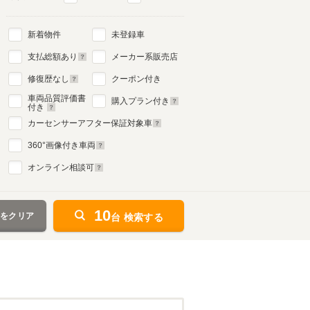
新着物件
未登録車
支払総額あり
メーカー系販売店
修復歴なし
クーポン付き
車両品質評価書
購入プラン付き
付き
カーセンサーアフター保証対象車
360
°画像付き車両
オンライン相談可
10
件をクリア
台 検索する