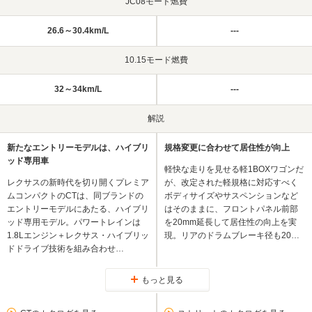
JC08モード燃費
26.6～30.4km/L
---
10.15モード燃費
32～34km/L
---
解説
新たなエントリーモデルは、ハイブリ
規格変更に合わせて居住性が向上
ッド専用車
軽快な走りを見せる軽1BOXワゴンだ
レクサスの新時代を切り開くプレミア
が、改定された軽規格に対応すべく
ムコンパクトのCTは、同ブランドの
ボディサイズやサスペンションなど
エントリーモデルにあたる、ハイブリ
はそのままに、フロントパネル前部
ッド専用モデル。パワートレインは
を20mm延長して居住性の向上を実
1.8Lエンジン＋レクサス・ハイブリッ
現。リアのドラムブレーキ径も20…
ドドライブ技術を組み合わせ…
もっと見る