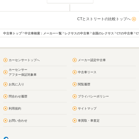
CTとストリートの比較トップへ
中古車トップ
中古車検索：メーカー一覧
レクサスの中古車
全国のレクサス
CTの中古車
C
カーセンサートップへ
メーカー認定中古車
カーセンサー
中古車リース
アフター保証対象車
お気に入り
閲覧履歴
問合わせ履歴
プライバシーポリシー
利用規約
サイトマップ
お問い合わせ
車買取・車査定