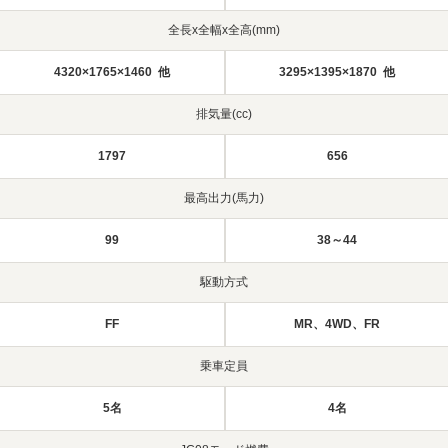
全長x全幅x全高(mm)
4320×1765×1460 他
3295×1395×1870 他
排気量(cc)
1797
656
最高出力(馬力)
99
38～44
駆動方式
FF
MR、4WD、FR
乗車定員
5名
4名