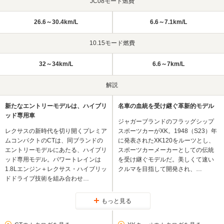
JC08モード燃費
26.6～30.4km/L
6.6～7.1km/L
10.15モード燃費
32～34km/L
6.6～7km/L
解説
新たなエントリーモデルは、ハイブリ
名車の血統を受け継ぐ革新的モデル
ッド専用車
ジャガーブランドのフラッグシップ
レクサスの新時代を切り開くプレミア
スポーツカーがXK。1948（S23）年
ムコンパクトのCTは、同ブランドの
に発表されたXK120をルーツとし、
エントリーモデルにあたる、ハイブリ
スポーツカーメーカーとしての伝統
ッド専用モデル。パワートレインは
を受け継ぐモデルだ。美しくて速い
1.8Lエンジン＋レクサス・ハイブリッ
クルマを目指して開発され、…
ドドライブ技術を組み合わせ…
もっと見る