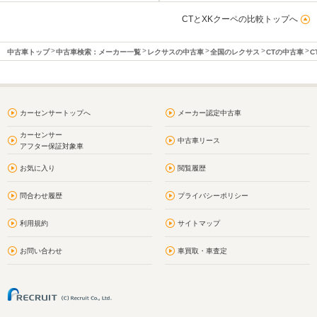
CTとXKクーペの比較トップへ
中古車トップ
中古車検索：メーカー一覧
レクサスの中古車
全国のレクサス
CTの中古車
C
カーセンサートップへ
メーカー認定中古車
カーセンサー
中古車リース
アフター保証対象車
お気に入り
閲覧履歴
問合わせ履歴
プライバシーポリシー
利用規約
サイトマップ
お問い合わせ
車買取・車査定