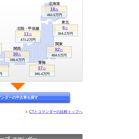
北海道
16
台
462.5万円
東北
6
北陸・甲信越
台
11
364.2万円
台
473.2万円
関東
関西
82
台
30
台
454.5万円
398.6万円
東海
37
台
円
395.4万円
マンダーの中古車を探す
CTとコマンダーの比較トップへ