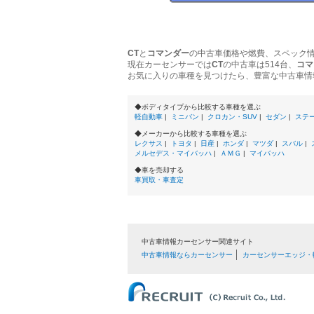
CT
と
コマンダー
の中古車価格や燃費、スペック
現在カーセンサーでは
CT
の中古車は514台、
コマ
お気に入りの車種を見つけたら、豊富な中古車情
◆ボディタイプから比較する車種を選ぶ
軽自動車
|
ミニバン
|
クロカン・SUV
|
セダン
|
ステ
◆メーカーから比較する車種を選ぶ
レクサス
|
トヨタ
|
日産
|
ホンダ
|
マツダ
|
スバル
|
メルセデス・マイバッハ
|
ＡＭＧ
|
マイバッハ
◆車を売却する
車買取・車査定
中古車情報カーセンサー関連サイト
中古車情報ならカーセンサー
カーセンサーエッジ・