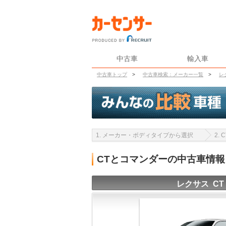
中古車
輸入車
中古車トップ
>
中古車検索：メーカー一覧
>
レ
1. メーカー・ボディタイプから選択
2.
CTとコマンダーの中古車情
レクサス CT