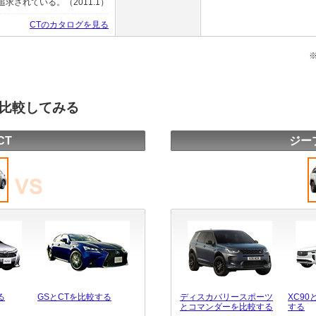
されている。（2011.1）
CTのカタログを見る
を比較してみる
CT
ジー
る
GSとCTを比較する
ディスカバリースポーツ
XC9
とコマンダーを比較する
する