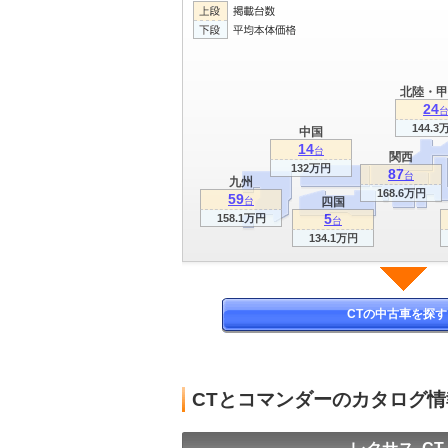
北陸・甲
24
144.3
中国
14
台
関西
132万円
87
台
九州
168.6万円
59
台
四国
5
158.1万円
台
134.1万円
CTの中古車を探す
CTとコマンダーのカタログ