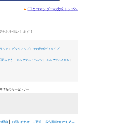
CTとコマンダーの比較トップへ
。
びをお手伝いします！
ラック
|
ピックアップ
|
その他ボディタイプ
三菱ふそう
|
メルセデス・ベンツ
|
メルセデスＡＭＧ
|
古車情報のカーセンサー
の理由
お問い合わせ・ご要望
広告掲載のお申し込み