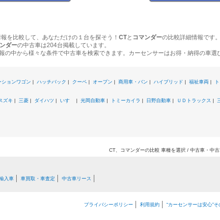
情報を比較して、あなただけの１台を探そう！
CT
と
コマンダー
の比較詳細情報です
ンダー
の中古車は204台掲載しています。
報の中から様々な条件で中古車を検索できます。カーセンサーはお得・納得の車選
ーションワゴン
|
ハッチバック
|
クーペ
|
オープン
|
商用車・バン
|
ハイブリッド
|
福祉車両
|
ト
スズキ
|
三菱
|
ダイハツ
|
いすゞ
|
光岡自動車
|
トミーカイラ
|
日野自動車
|
ＵＤトラックス
|
CT、コマンダーの比較 車種を選択 / 中古車・中
輸入車
車買取・車査定
中古車リース
プライバシーポリシー
利用規約
“カーセンサーは安心”そ