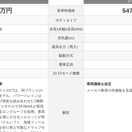
ジ
1万円
54
新車時価格
ボディタイプ
他
全長x全幅x全高(mm)
排気量(cc)
最高出力（馬力）
駆動方式
乗車定員
10.15モード燃費
車
車両価格を改定
クトのCTは、同ブランドの
メーカー希望小売価格を見直し
モデル。パワートレインは
イブ技術を組み合わせた1種類
モデルで34.0km/Lが実現
るロングルーフを採用。車高
解説
を感じさせるシルエットが実
パドルシフト、加速フィール
を切り替え可能なドライブモ