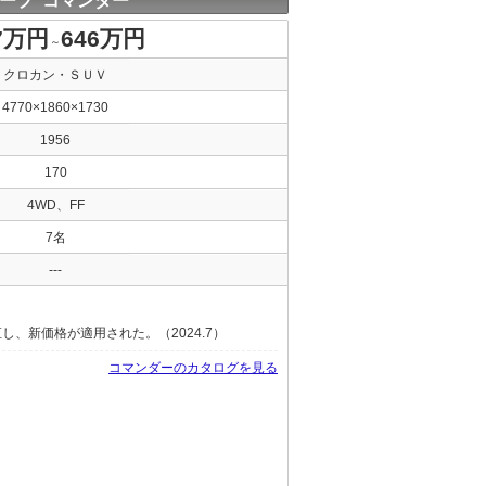
ープ コマンダー
7万円
646万円
～
クロカン・ＳＵＶ
4770×1860×1730
1956
170
4WD、FF
7名
---
、新価格が適用された。（2024.7）
コマンダーのカタログを見る