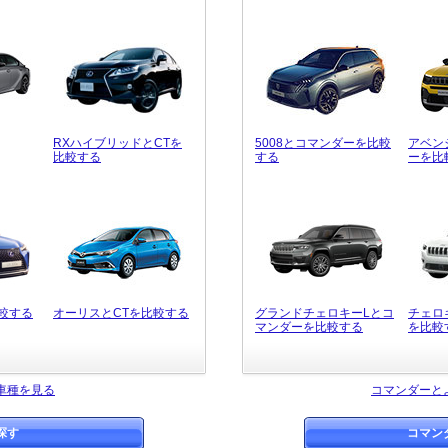
RXハイブリッドとCTを
5008とコマンダーを比較
アベン
比較する
する
ーを比
比較する
オーリスとCTを比較する
グランドチェロキーLとコ
チェロ
マンダーを比較する
を比較
車種を見る
コマンダーと
探す
コマン