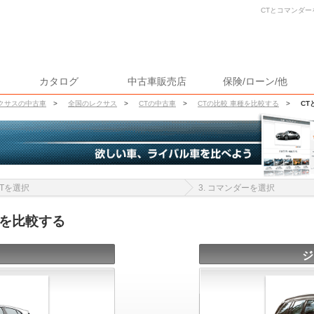
CTとコマンダー
カタログ
中古車販売店
保険/ローン/他
クサスの中古車
>
全国のレクサス
>
CTの中古車
>
CTの比較 車種を比較する
>
CT
 CTを選択
3. コマンダーを選択
報を比較する
ジ