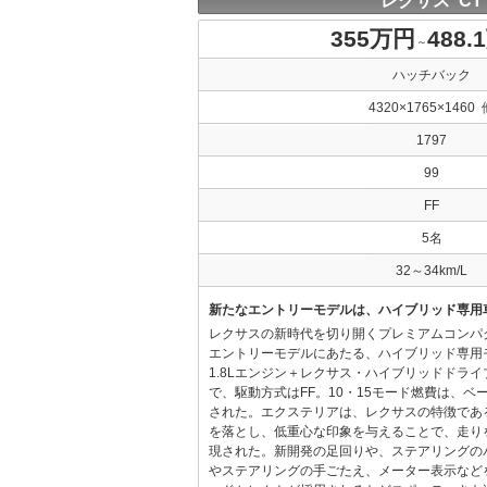
レクサス CT
355万円
488.
～
ハッチバック
4320×1765×1460 
1797
99
FF
5名
32～34km/L
新たなエントリーモデルは、ハイブリッド専用
レクサスの新時代を切り開くプレミアムコンパ
エントリーモデルにあたる、ハイブリッド専用
1.8Lエンジン＋レクサス・ハイブリッドドラ
で、駆動方式はFF。10・15モード燃費は、ベース
された。エクステリアは、レクサスの特徴であ
を落とし、低重心な印象を与えることで、走り
現された。新開発の足回りや、ステアリングの
やステアリングの手ごたえ、メーター表示など