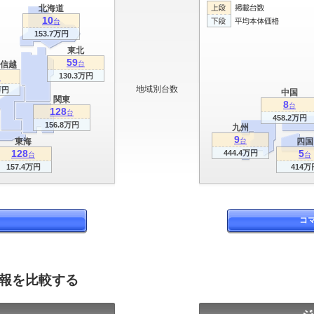
北海道
10
台
153.7万円
東北
59
信越
台
130.3万円
台
地域別台数
万円
中国
関東
8
台
128
台
458.2万円
156.8万円
九州
9
東海
台
四国
128
5
444.4万円
台
台
157.4万円
414万
コ
情報を比較する