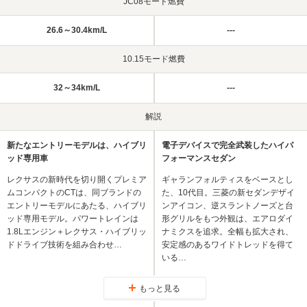
JC08モード燃費
26.6～30.4km/L
---
10.15モード燃費
32～34km/L
---
解説
新たなエントリーモデルは、ハイブリ
電子デバイスで完全武装したハイパ
ッド専用車
フォーマンスセダン
レクサスの新時代を切り開くプレミア
ギャランフォルティスをベースとし
ムコンパクトのCTは、同ブランドの
た、10代目。三菱の新セダンデザイ
エントリーモデルにあたる、ハイブリ
ンアイコン、逆スラントノーズと台
ッド専用モデル。パワートレインは
形グリルをもつ外観は、エアロダイ
1.8Lエンジン＋レクサス・ハイブリッ
ナミクスを追求。全幅も拡大され、
ドドライブ技術を組み合わせ…
安定感のあるワイドトレッドを得て
いる…
もっと見る