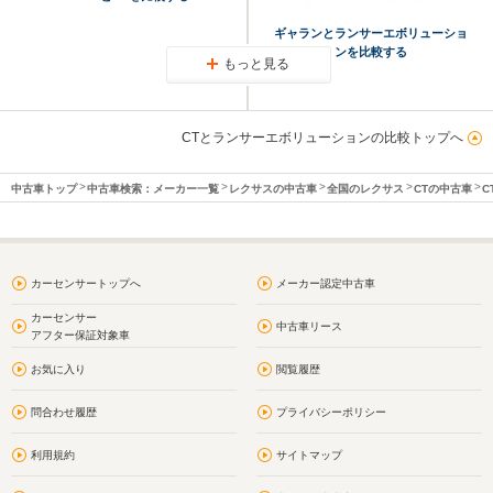
ギャランとランサーエボリューショ
ンを比較する
もっと見る
CTとランサーエボリューションの比較トップへ
中古車トップ
中古車検索：メーカー一覧
レクサスの中古車
全国のレクサス
CTの中古車
C
カーセンサートップへ
メーカー認定中古車
カーセンサー
中古車リース
アフター保証対象車
お気に入り
閲覧履歴
問合わせ履歴
プライバシーポリシー
利用規約
サイトマップ