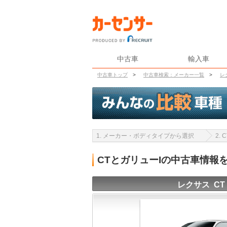
中古車
輸入車
中古車トップ
>
中古車検索：メーカー一覧
>
レ
1. メーカー・ボディタイプから選択
2.
CTとガリューIの中古車情報
レクサス CT