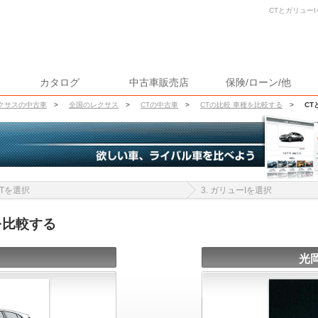
CTとガリューI
カタログ
中古車販売店
保険/ローン/他
クサスの中古車
>
全国のレクサス
>
CTの中古車
>
CTの比較 車種を比較する
>
CT
 CTを選択
3. ガリューIを選択
を比較する
光