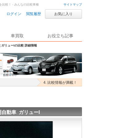
を比較！ - みんなの比較車種
サイトマップ
ログイン
閲覧履歴
お気に入り
車買取
お役立ち記事
とガリューIの比較 詳細情報
4. 比較情報が満載！
岡自動車 ガリューI