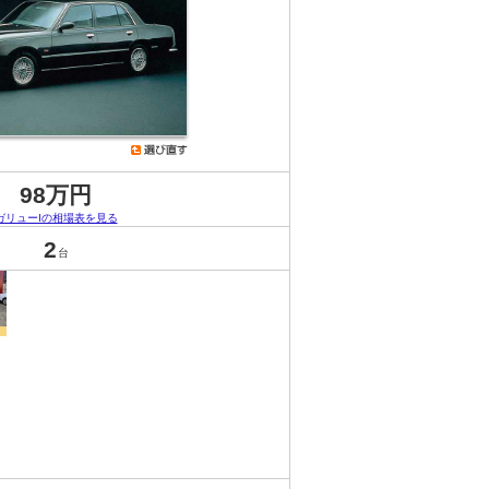
98万円
ガリューIの相場表を見る
2
台