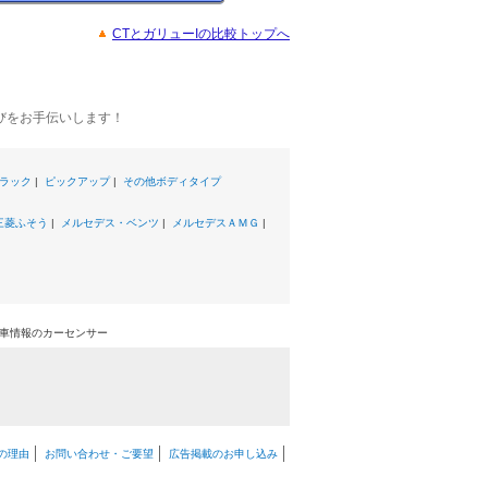
CTとガリューIの比較トップへ
びをお手伝いします！
ラック
|
ピックアップ
|
その他ボディタイプ
三菱ふそう
|
メルセデス・ベンツ
|
メルセデスＡＭＧ
|
中古車情報のカーセンサー
の理由
お問い合わせ・ご要望
広告掲載のお申し込み