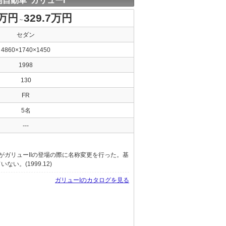
岡自動車 ガリューI
0万円
329.7万円
～
セダン
4860×1740×1450
1998
130
FR
5名
---
がガリューIIの登場の際に名称変更を行った。基
い。(1999.12)
ガリューIのカタログを見る