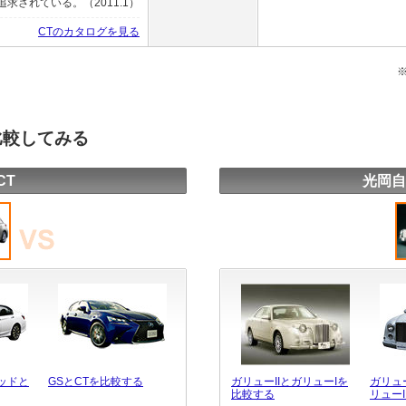
されている。（2011.1）
CTのカタログを見る
比較してみる
CT
光岡自
ッドと
GSとCTを比較する
ガリューIIとガリューIを
ガリュ
比較する
リュー