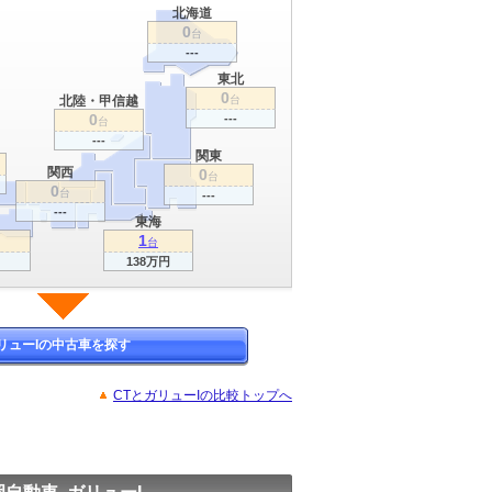
北海道
0
台
---
東北
0
北陸・甲信越
台
0
---
台
---
関東
関西
0
台
0
台
---
---
東海
1
台
138万円
リューIの中古車を探す
CTとガリューIの比較トップへ