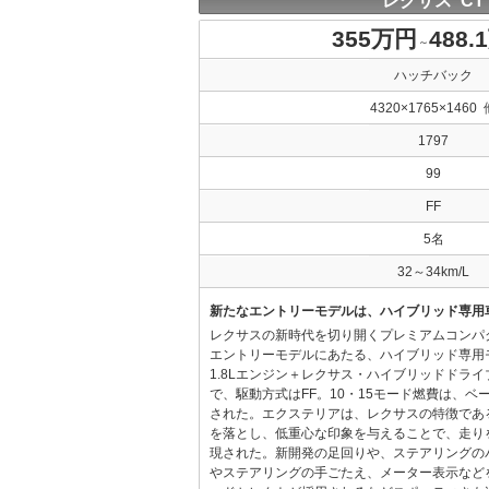
レクサス CT
355万円
488.
～
ハッチバック
4320×1765×1460 
1797
99
FF
5名
32～34km/L
新たなエントリーモデルは、ハイブリッド専用
レクサスの新時代を切り開くプレミアムコンパ
エントリーモデルにあたる、ハイブリッド専用
1.8Lエンジン＋レクサス・ハイブリッドドラ
で、駆動方式はFF。10・15モード燃費は、ベース
された。エクステリアは、レクサスの特徴であ
を落とし、低重心な印象を与えることで、走り
現された。新開発の足回りや、ステアリングの
やステアリングの手ごたえ、メーター表示など