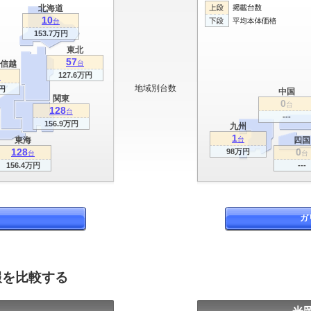
北海道
10
台
153.7万円
東北
57
信越
台
127.6万円
台
地域別台数
円
中国
関東
0
台
128
台
---
156.9万円
九州
1
東海
台
四国
128
0
98万円
台
台
156.4万円
---
ガ
報を比較する