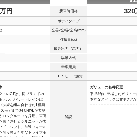
光
1万円
32
新車時価格
ボディタイプ
他
全長x全幅x全高(mm)
排気量(cc)
最高出力（馬力）
駆動方式
乗車定員
10.15モード燃費
車
ガリューの名称変更
クトのCTは、同ブランドの
平成8年に登場したガリュー
モデル。パワートレインは
本的なスペックは変更されていな
イブ技術を組み合わせた1種類
モデルで34.0km/Lが実現
るロングルーフを採用。車高
解説
を感じさせるシルエットが実
パドルシフト、加速フィール
を切り替え可能なドライブモ