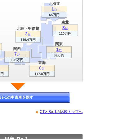
北海道
1
台
65万円
東北
3
北陸・甲信越
台
2
110万円
台
119.4万円
関東
関西
1
台
7
台
59万円
108万円
東海
6
台
万円
117.8万円
Be-1の中古車を探す
CTとBe-1の比較トップへ