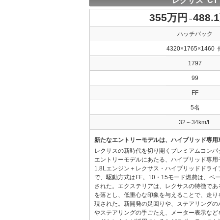
レクサス CT
355万円
488.
～
ハッチバック
4320×1765×1460 
1797
99
FF
5名
32～34km/L
新たなエントリーモデルは、ハイブリッド専用
レクサスの新時代を切り開くプレミアムコンパ
エントリーモデルにあたる、ハイブリッド専用
1.8Lエンジン＋レクサス・ハイブリッドドラ
で、駆動方式はFF。10・15モード燃費は、ベース
された。エクステリアは、レクサスの特徴であ
を落とし、低重心な印象を与えることで、走り
現された。新開発の足回りや、ステアリングの
やステアリングの手ごたえ、メーター表示など