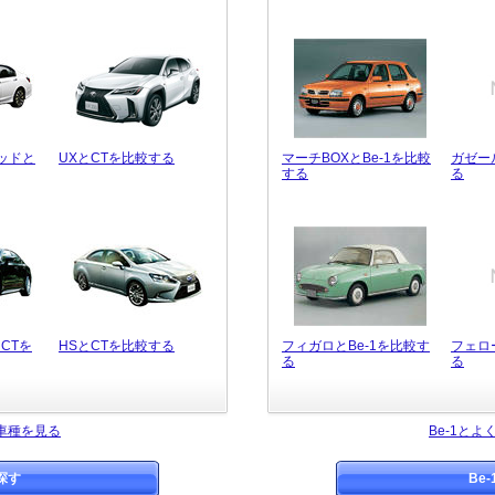
ッドと
UXとCTを比較する
マーチBOXとBe-1を比較
ガゼー
する
る
CTを
HSとCTを比較する
フィガロとBe-1を比較す
フェロ
る
る
車種を見る
Be-1と
探す
Be