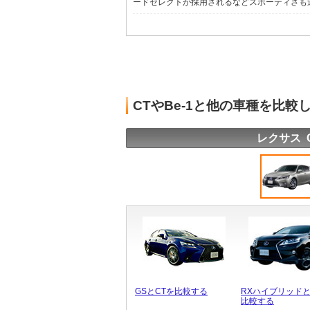
ードセレクトが採用されるなどスポーティさも追求
CTやBe-1と他の車種を比較
レクサス 
GSとCTを比較する
RXハイブリッドと
比較する