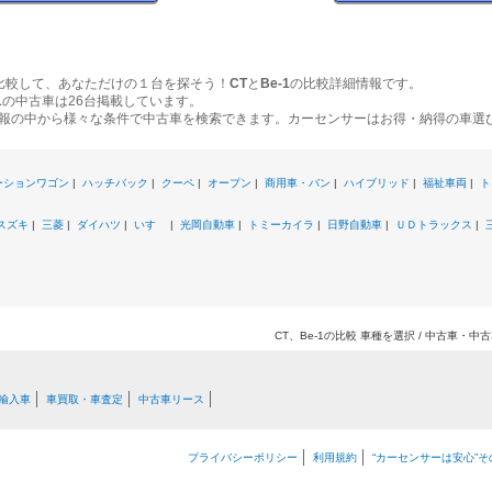
比較して、あなただけの１台を探そう！
CT
と
Be-1
の比較詳細情報です。
1
の中古車は26台掲載しています。
報の中から様々な条件で中古車を検索できます。カーセンサーはお得・納得の車選
ーションワゴン
|
ハッチバック
|
クーペ
|
オープン
|
商用車・バン
|
ハイブリッド
|
福祉車両
|
ト
スズキ
|
三菱
|
ダイハツ
|
いすゞ
|
光岡自動車
|
トミーカイラ
|
日野自動車
|
ＵＤトラックス
|
CT、Be-1の比較 車種を選択 / 中古車・
輸入車
車買取・車査定
中古車リース
プライバシーポリシー
利用規約
“カーセンサーは安心”そ