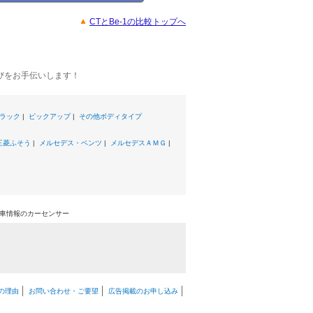
CTとBe-1の比較トップへ
びをお手伝いします！
ラック
|
ピックアップ
|
その他ボディタイプ
三菱ふそう
|
メルセデス・ベンツ
|
メルセデスＡＭＧ
|
中古車情報のカーセンサー
の理由
お問い合わせ・ご要望
広告掲載のお申し込み