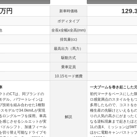
1万円
129
新車時価格
ボディタイプ
他
全長x全幅x全高(mm)
排気量(cc)
最高出力（馬力）
駆動方式
乗車定員
10.15モード燃費
車
一大ブームを巻き起こした
クトのCTは、同ブランドの
初代マーチをベースにした
モデル。パワートレインは
ロ感覚満点のスタイルをも
イブ技術を組み合わせた1種類
多用したもので、コストを
モデルで34.0km/Lが実現
種生産の先駆けといえるもの
るロングルーフを採用。車高
りの人気の高さにがまった
解説
を感じさせるシルエットが実
なる逆転現象まで起きたほ
パドルシフト、加速フィール
1Lの直4、ミッションは5M
を切り替え可能なドライブモ
ほかに電動キャンバストッ