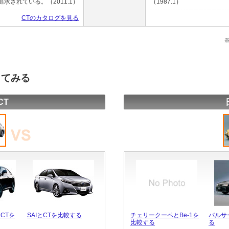
されている。（2011.1）
（1987.1）
CTのカタログを見る
してみる
CT
CTを
SAIとCTを比較する
チェリークーペとBe-1を
パルサ
比較する
る