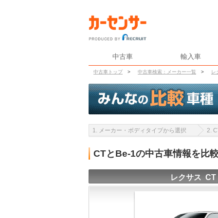
中古車
輸入車
中古車トップ
>
中古車検索：メーカー一覧
>
レ
1. メーカー・ボディタイプから選択
2.
CTとBe-1の中古車情報を比
レクサス CT