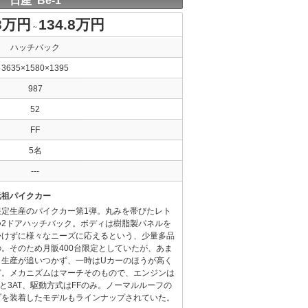
日産 Be-1
.3万円
134.8万円
～
ハッチバック
3635×1580×1395
987
52
FF
5名
---
元祖パイクカー
限定生産のパイクカー第1弾。丸みを帯びたレト
つ2ドアハッチバック。ボディは樹脂製パネルを
かけずに様々なニーズに応えるという、少量多品
。そのため月販400台限定としていたが、あま
く生産が追いつかず、一時はUカーのほうが高く
ど。メカニズムはマーチそのもので、エンジンは
Tと3AT、駆動方式はFFのみ。ノーマルルーフの
プを装着したモデルもラインナップされていた。