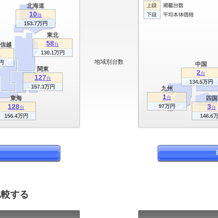
北海道
10
台
153.7万円
東北
58
信越
台
130.1万円
台
地域別台数
円
中国
関東
2
台
127
台
134.5万円
157.3万円
九州
1
東海
台
四国
128
3
97万円
台
台
156.4万円
146.6
比較する