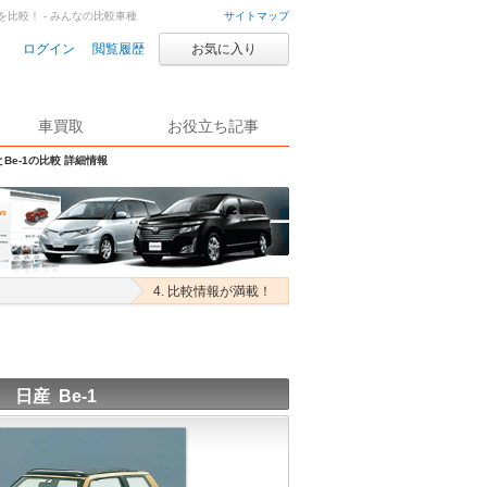
1を比較！ - みんなの比較車種
サイトマップ
ログイン
閲覧履歴
お気に入り
車買取
お役立ち記事
とBe-1の比較 詳細情報
4. 比較情報が満載！
日産 Be-1