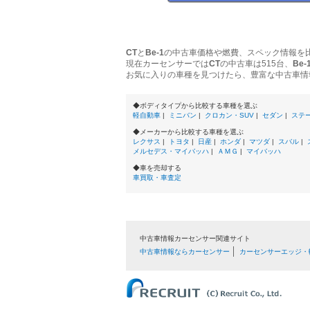
CT
と
Be-1
の中古車価格や燃費、スペック情報を
現在カーセンサーでは
CT
の中古車は515台、
Be-
お気に入りの車種を見つけたら、豊富な中古車情
◆ボディタイプから比較する車種を選ぶ
軽自動車
|
ミニバン
|
クロカン・SUV
|
セダン
|
ステ
◆メーカーから比較する車種を選ぶ
レクサス
|
トヨタ
|
日産
|
ホンダ
|
マツダ
|
スバル
|
メルセデス・マイバッハ
|
ＡＭＧ
|
マイバッハ
◆車を売却する
車買取・車査定
中古車情報カーセンサー関連サイト
中古車情報ならカーセンサー
カーセンサーエッジ・