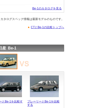
Be-1のカタログを見る
※カタログスペック情報は最新モデルのものです。
CTとBe-1の比較トップへ
日産 Be-1
ーとBe-1を比較す
プレーリーとBe-1を比較
する