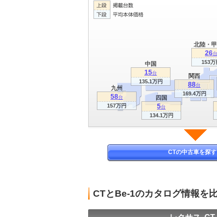
北陸・甲
26
153万
中国
15
台
関西
135.1万円
88
台
九州
169.4万円
58
台
四国
5
157万円
台
134.1万円
CTの中古車を探す
CTとBe-1のカタログ情報を