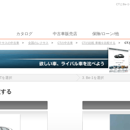
CTとBe-
カタログ
中古車販売店
保険/ローン/他
クサスの中古車
>
全国のレクサス
>
CTの中古車
>
CTの比較 車種を比較する
>
CT
 CTを選択
3. Be-1を選択
較する