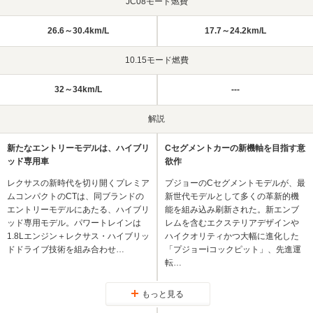
JC08モード燃費
26.6～30.4km/L
17.7～24.2km/L
10.15モード燃費
32～34km/L
---
解説
新たなエントリーモデルは、ハイブリ
Cセグメントカーの新機軸を目指す意
ッド専用車
欲作
レクサスの新時代を切り開くプレミア
プジョーのCセグメントモデルが、最
ムコンパクトのCTは、同ブランドの
新世代モデルとして多くの革新的機
エントリーモデルにあたる、ハイブリ
能を組み込み刷新された。新エンブ
ッド専用モデル。パワートレインは
レムを含むエクステリアデザインや
1.8Lエンジン＋レクサス・ハイブリッ
ハイクオリティかつ大幅に進化した
ドドライブ技術を組み合わせ…
「プジョーiコックピット」、先進運
転…
もっと見る