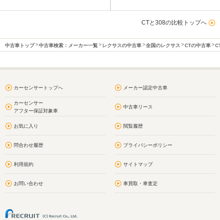
CTと308の比較トップへ
中古車トップ
中古車検索：メーカー一覧
レクサスの中古車
全国のレクサス
CTの中古車
C
カーセンサートップへ
メーカー認定中古車
カーセンサー
中古車リース
アフター保証対象車
お気に入り
閲覧履歴
問合わせ履歴
プライバシーポリシー
利用規約
サイトマップ
お問い合わせ
車買取・車査定