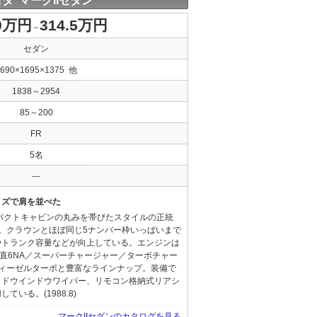
タ マークIIセダン
.9万円
314.5万円
～
セダン
4690×1695×1375 他
1838～2954
85～200
FR
5名
---
イズで肩を並べた
パクトキャビンの丸みを帯びたスタイルの正統
。クラウンとほぼ同じ5ナンバー枠いっぱいまで
やトランク容量などが向上している。エンジンは
Lの直6NA／スーパーチャージャー／ターボチャー
4ディーゼルターボと豊富なラインナップ。装備で
イドウインドウワイパー、リモコン格納式リアシ
いる。(1988.8)
マークIIセダンのカタログを見る