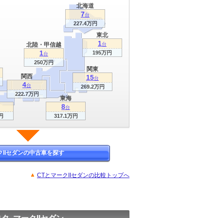
北海道
7
台
227.4万円
東北
1
北陸・甲信越
台
1
195万円
台
250万円
関東
関西
15
台
4
台
269.2万円
222.7万円
東海
8
台
円
317.1万円
クIIセダンの中古車を探す
CTとマークIIセダンの比較トップへ