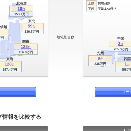
北海道
10
台
153.7万円
東北
59
信越
台
130.3万円
台
地域別台数
万円
中国
関東
3
台
128
台
285.3万円
156.8万円
九州
6
東海
台
四国
128
1
335万円
台
台
157.4万円
455万
マー
ログ情報を比較する