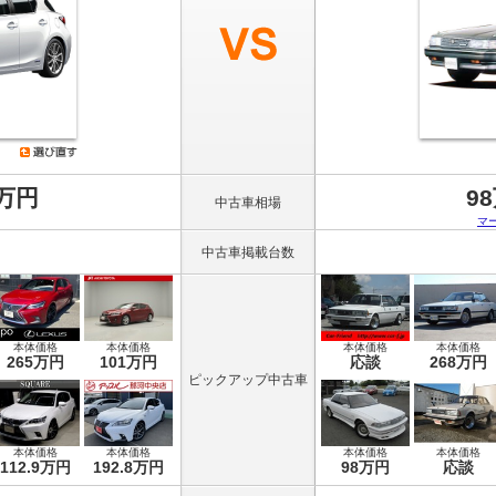
8万円
9
中古車相場
マ
中古車掲載台数
本体価格
本体価格
本体価格
本体価格
265万円
101万円
応談
268万円
ピックアップ中古車
本体価格
本体価格
本体価格
本体価格
112.9万円
192.8万円
98万円
応談