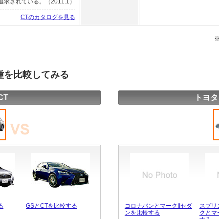
されている。（2011.1）
CTのカタログを見る
車種を比較してみる
CT
トヨタ
る
GSとCTを比較する
コロナバンとマークIIセダ
スプリ
ンを比較する
クとマ