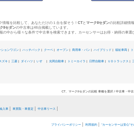
ク情報を比較して、あなただけの１台を探そう！
CT
と
マークIIセダン
の比較詳細情
クIIセダン
の中古車は46台掲載しています。
報の中から様々な条件で中古車を検索できます。カーセンサーはお得・納得の車選
ーションワゴン
|
ハッチバック
|
クーペ
|
オープン
|
商用車・バン
|
ハイブリッド
|
福祉車両
|
ト
スズキ
|
三菱
|
ダイハツ
|
いすゞ
|
光岡自動車
|
トミーカイラ
|
日野自動車
|
ＵＤトラックス
|
CT、マークIIセダンの比較 車種を選択 / 中古車・
輸入車
車買取・車査定
中古車リース
プライバシーポリシー
利用規約
“カーセンサーは安心”そ