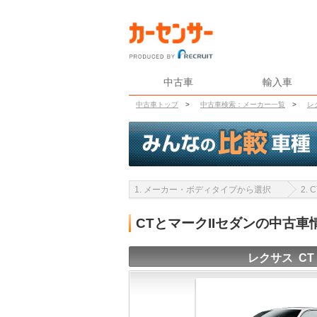
中古車
輸入車
中古車トップ
>
中古車検索：メーカー一覧
>
レ
1. メーカー・ボディタイプから選択
2.
CTとマークIIセダンの中古
レクサス CT