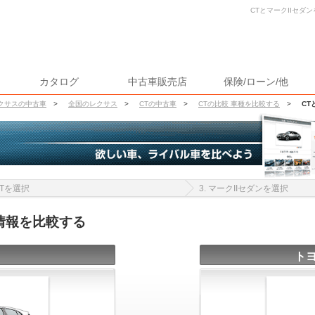
CTとマークIIセダ
カタログ
中古車販売店
保険/ローン/他
クサスの中古車
>
全国のレクサス
>
CTの中古車
>
CTの比較 車種を比較する
>
CT
 CTを選択
3. マークIIセダンを選択
車情報を比較する
トヨ