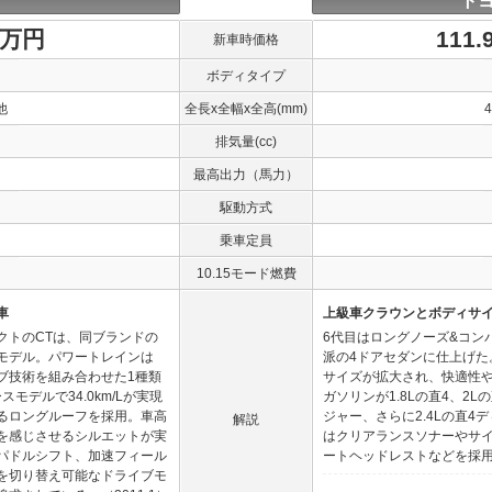
トヨ
1万円
111
新車時価格
ボディタイプ
他
全長x全幅x全高(mm)
排気量(cc)
最高出力（馬力）
駆動方式
乗車定員
10.15モード燃費
車
上級車クラウンとボディサ
クトのCTは、同ブランドの
6代目はロングノーズ&コン
モデル。パワートレインは
派の4ドアセダンに仕上げた
イブ技術を組み合わせた1種類
サイズが拡大され、快適性
モデルで34.0km/Lが実現
ガソリンが1.8Lの直4、2
るロングルーフを採用。車高
ジャー、さらに2.4Lの直
解説
を感じさせるシルエットが実
はクリアランスソナーやサ
パドルシフト、加速フィール
ートヘッドレストなどを採用して
を切り替え可能なドライブモ