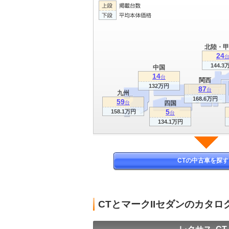
北陸・甲
24
144.3
中国
14
台
関西
132万円
87
台
九州
168.6万円
59
台
四国
5
158.1万円
台
134.1万円
CTの中古車を探す
CTとマークIIセダンのカタ