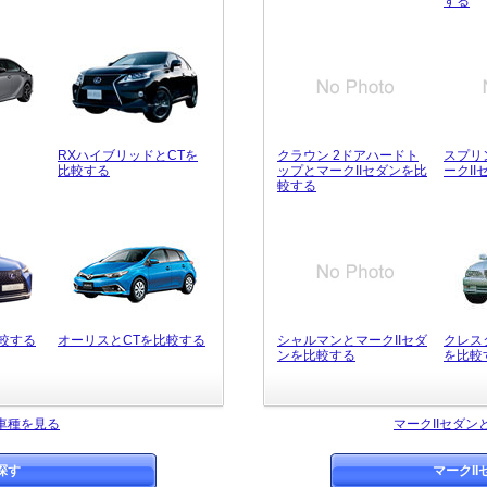
する
RXハイブリッドとCTを
クラウン 2ドアハードト
スプリ
比較する
ップとマークIIセダンを比
ークI
較する
比較する
オーリスとCTを比較する
シャルマンとマークIIセダ
クレス
ンを比較する
を比較
車種を見る
マークIIセダ
探す
マークI