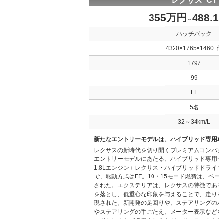
レクサス CT
355万円
488.
～
ハッチバック
4320×1765×1460 
1797
99
FF
5名
32～34km/L
新たなエントリーモデルは、ハイブリッド専用
レクサスの新時代を切り開くプレミアムコンパ
エントリーモデルにあたる、ハイブリッド専用
1.8Lエンジン＋レクサス・ハイブリッドドラ
で、駆動方式はFF。10・15モード燃費は、ベース
された。エクステリアは、レクサスの特徴であ
を落とし、低重心な印象を与えることで、走り
現された。新開発の足回りや、ステアリングの
やステアリングの手ごたえ、メーター表示など