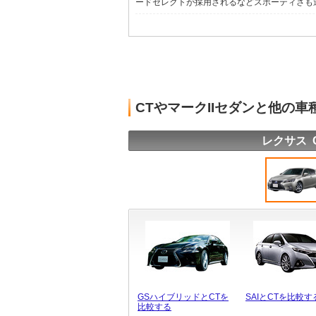
ードセレクトが採用されるなどスポーティさも追求
CTやマークIIセダンと他の
レクサス 
GSハイブリッドとCTを
SAIとCTを比較す
比較する