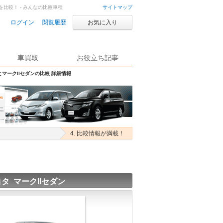
ンを比較！ - みんなの比較車種
サイトマップ
ログイン
閲覧履歴
お気に入り
車買取
お役立ち記事
とマークIIセダンの比較 詳細情報
4. 比較情報が満載！
タ マークIIセダン