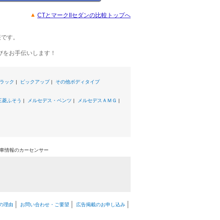
CTとマークIIセダンの比較トップへ
報です。
びをお手伝いします！
ラック
|
ピックアップ
|
その他ボディタイプ
三菱ふそう
|
メルセデス・ベンツ
|
メルセデスＡＭＧ
|
中古車情報のカーセンサー
の理由
お問い合わせ・ご要望
広告掲載のお申し込み