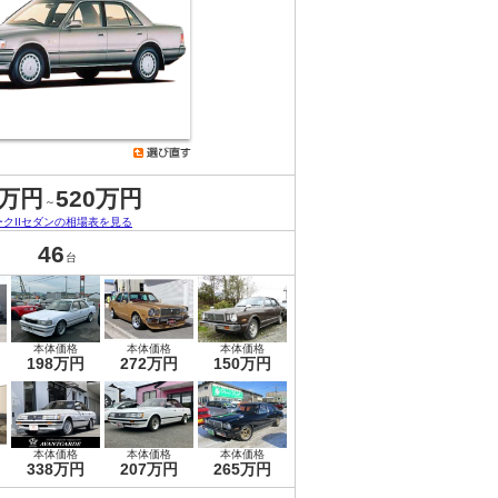
8万円
520万円
～
ークIIセダンの相場表を見る
46
台
本体価格
本体価格
本体価格
198万円
272万円
150万円
本体価格
本体価格
本体価格
338万円
207万円
265万円