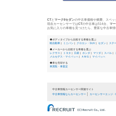
CT
と
マークIIセダン
の中古車価格や燃費、スペッ
現在カーセンサーでは
CT
の中古車は514台、
マー
お気に入りの車種を見つけたら、豊富な中古車情
◆ボディタイプから比較する車種を選ぶ
軽自動車
|
ミニバン
|
クロカン・SUV
|
セダン
|
ステ
◆メーカーから比較する車種を選ぶ
レクサス
|
トヨタ
|
日産
|
ホンダ
|
マツダ
|
スバル
|
メルセデス・マイバッハ
|
ＡＭＧ
|
マイバッハ
◆車を売却する
車買取・車査定
中古車情報カーセンサー関連サイト
中古車情報ならカーセンサー
カーセンサーエッジ・