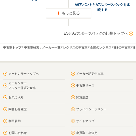
A6アバントとA7スポーツバックを比
較する
もっと見る
ESとA7スポーツバックの比較トップへ
中古車トップ
中古車検索：メーカー一覧
レクサスの中古車
全国のレクサス
ESの中古車
E
カーセンサートップへ
メーカー認定中古車
カーセンサー
中古車リース
アフター保証対象車
お気に入り
閲覧履歴
問合わせ履歴
プライバシーポリシー
利用規約
サイトマップ
お問い合わせ
車買取・車査定