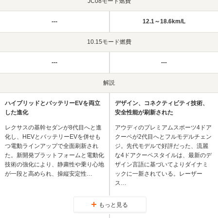
JC08モード燃費
---
12.1～18.6km/L
10.15モード燃費
---
---
解説
ハイブリッドとバッテリーEVを両立
デザイン、コネクティビティ技術、
した進化
安全性能が刷新された
レクサスの基幹セダンが8代目へと進
アウディのプレミアムスポーツ4ドア
化し、HEVとバッテリーEVを併せも
クーペが2代目へとフルモデルチェン
つ電動ラインアップで全面刷新され
ジ。先代モデルで好評だった、流麗
た。新開発プラットフォームと電動化
な4ドアクーペスタイルは、最新のデ
技術の強化により、静粛性や乗り心地
ザイン言語に基づいてよりダイナミ
が一段と高められ、操縦安定性…
ックに一新されている。レーザー
ス…
もっと見る