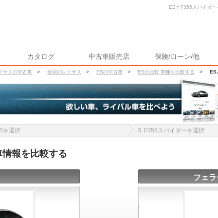
ESとF355スパイダー
カタログ
中古車販売店
保険/ローン/他
クサスの中古車
>
全国のレクサス
>
ESの中古車
>
ESの比較 車種を比較する
>
E
 ESを選択
3. F355スパイダーを選択
古車情報を比較する
フェラ