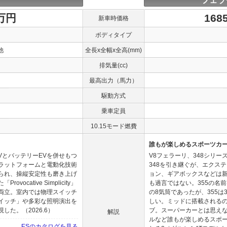
フェラ
0万円
168
新車時価格
ボディタイプ
他
全長x全幅x全高(mm)
排気量(cc)
最高出力（馬力）
駆動方式
乗車定員
10.15モード燃費
誰もが楽しめるスポーツカ
VとバッテリーEVを併せもつ
V8フェラーリ、348シリ
ラットフォームと電動化技術
348を引き継ぐが、エクス
られ、操縦安定性も磨き上げ
ョン、ギアボックスなどは
cative Simplicity」
も過言ではない。355の名前
両立。室内では物理スイッチ
の8気筒であったが、355は
イッチ」や多彩な照明演出を
しい。ミッドに搭載されるのは3
た。（2026.6）
ブ。スーパーカーとは思え
解説
ルなど誰もが楽しめるスポーツ
ESのカタログを見る