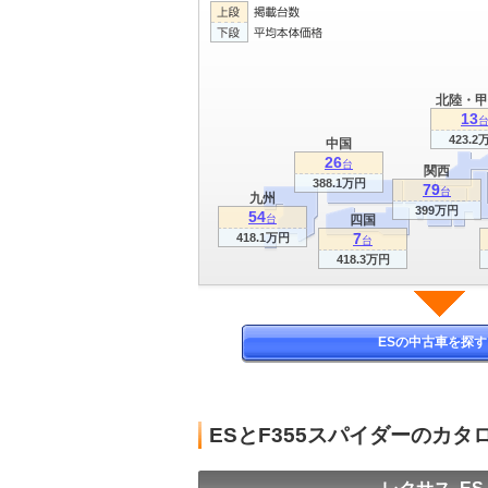
北陸・甲
13
423.2
中国
26
台
関西
388.1万円
79
台
九州
399万円
54
台
四国
7
418.1万円
台
418.3万円
ESの中古車を探す
ESとF355スパイダーのカ