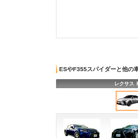
ESやF355スパイダーと他
レクサス 