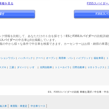
車種を見る
F355スパイダ
探す
F355ス
ック情報を比較して、あなただけの１台を探そう！
ES
と
F355スパイダー
の比較詳細
55スパイダー
の中古車は8台掲載しています。
報の中から様々な条件で中古車を検索できます。カーセンサーはお得・納得の車選
ーションワゴン
|
ハッチバック
|
クーペ
|
オープン
|
商用車・バン
|
ハイブリッド
|
福祉車両
|
ト
スズキ
|
三菱
|
ダイハツ
|
いすゞ
|
光岡自動車
|
トミーカイラ
|
日野自動車
|
ＵＤトラックス
|
ES、F355スパイダーの比較 車種を選択 / 中古車・
輸入車
車買取・車査定
中古車リース