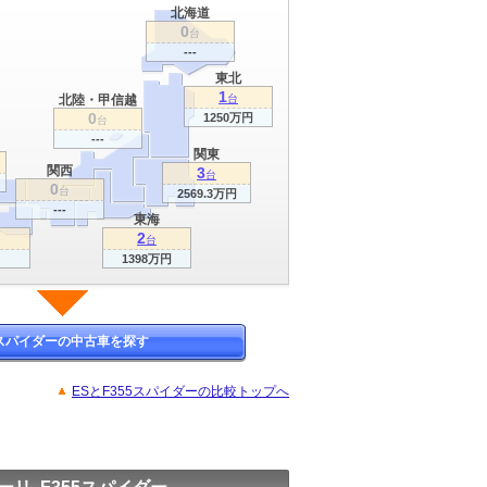
北海道
0
台
---
東北
1
北陸・甲信越
台
0
1250万円
台
---
関東
関西
3
台
0
台
2569.3万円
---
東海
2
台
1398万円
5スパイダーの中古車を探す
ESとF355スパイダーの比較トップへ