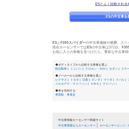
ESとよく比較される
ESの中古車を
ES
と
F355スパイダー
の中古車価格や燃費、スペ
現在カーセンサーでは
ES
の中古車は372台、
F3
お気に入りの車種を見つけたら、豊富な中古車情
◆ボディタイプから比較する車種を選ぶ
軽自動車
|
ミニバン
|
クロカン・SUV
|
セダン
|
ステ
◆メーカーから比較する車種を選ぶ
レクサス
|
トヨタ
|
日産
|
ホンダ
|
マツダ
|
スバル
|
メルセデス・マイバッハ
|
ＡＭＧ
|
マイバッハ
◆車を売却する
車買取・車査定
中古車情報カーセンサー関連サイト
中古車情報ならカーセンサー
カーセンサーエッジ・