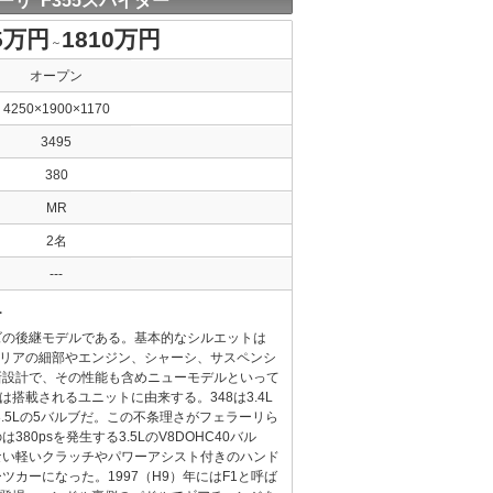
ーリ F355スパイダー
5万円
1810万円
～
オープン
4250×1900×1170
3495
380
MR
2名
---
ー
ーズの後継モデルである。基本的なシルエットは
テリアの細部やエンジン、シャーシ、サスペンシ
新設計で、その性能も含めニューモデルといって
は搭載されるユニットに由来する。348は3.4L
3.5Lの5バルブだ。この不条理さがフェラーリら
80psを発生する3.5LのV8DOHC40バル
ない軽いクラッチやパワーアシスト付きのハンド
カーになった。1997（H9）年にはF1と呼ば