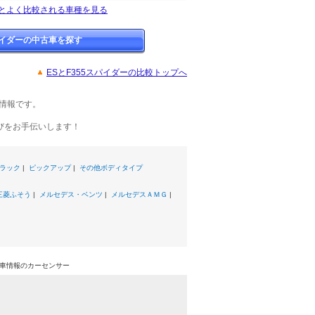
ーとよく比較される車種を見る
パイダーの中古車を探す
ESとF355スパイダーの比較トップへ
情報です。
びをお手伝いします！
ラック
|
ピックアップ
|
その他ボディタイプ
三菱ふそう
|
メルセデス・ベンツ
|
メルセデスＡＭＧ
|
中古車情報のカーセンサー