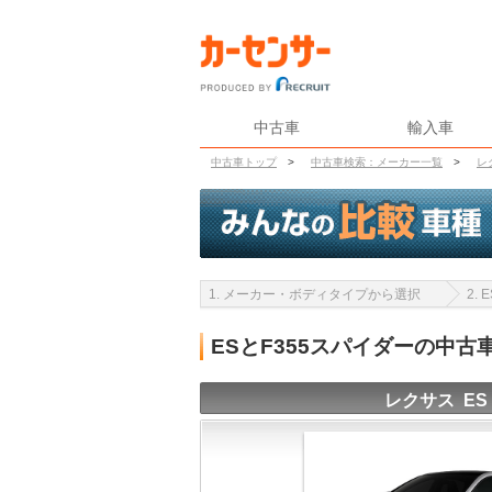
中古車
輸入車
中古車トップ
>
中古車検索：メーカー一覧
>
レ
1. メーカー・ボディタイプから選択
2.
ESとF355スパイダーの中
レクサス ES