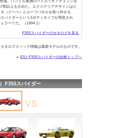
も登場。ハンドル裏側のパドルでギアチェンジを
の7割以上を占めた。エクステリアデザインはピ
ッタ（クーペ）とルーフパネルを取り外せる
のスパイダーという3ボディタイプが用意され
ラーリだ。（1994.1）
F355スパイダーのカタログを見る
※カタログスペック情報は最新モデルのものです。
ESとF355スパイダーの比較トップへ
 F355スパイダー