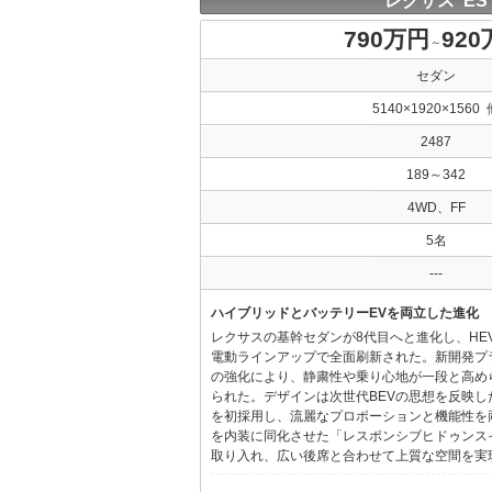
レクサス ES
790万円
92
～
セダン
5140×1920×1560 
2487
189～342
4WD、FF
5名
---
ハイブリッドとバッテリーEVを両立した進化
レクサスの基幹セダンが8代目へと進化し、HE
電動ラインアップで全面刷新された。新開発プ
の強化により、静粛性や乗り心地が一段と高め
られた。デザインは次世代BEVの思想を反映した「Provo
を初採用し、流麗なプロポーションと機能性を
を内装に同化させた「レスポンシブヒドゥンス
取り入れ、広い後席と合わせて上質な空間を実現し