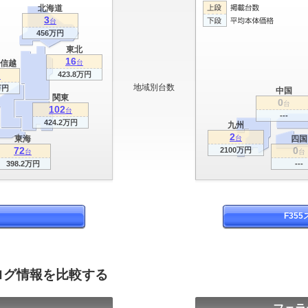
北海道
3
台
456万円
東北
16
信越
台
423.8万円
台
地域別台数
万円
中国
関東
0
台
102
台
---
424.2万円
九州
2
東海
台
四国
72
0
2100万円
台
台
398.2万円
---
F35
タログ情報を比較する