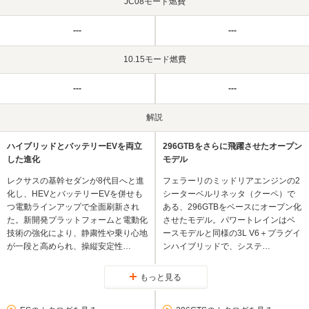
JC08モード燃費
---
---
10.15モード燃費
---
---
解説
ハイブリッドとバッテリーEVを両立
296GTBをさらに飛躍させたオープン
した進化
モデル
レクサスの基幹セダンが8代目へと進
フェラーリのミッドリアエンジンの2
化し、HEVとバッテリーEVを併せも
シーターベルリネッタ（クーペ）で
つ電動ラインアップで全面刷新され
ある、296GTBをベースにオープン化
た。新開発プラットフォームと電動化
させたモデル。パワートレインはベ
技術の強化により、静粛性や乗り心地
ースモデルと同様の3L V6＋プラグイ
が一段と高められ、操縦安定性…
ンハイブリッドで、システ…
もっと見る