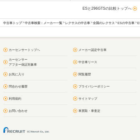
ESと296GTSの比較トップへ
中古車トップ
中古車検索：メーカー一覧
レクサスの中古車
全国のレクサス
ESの中古車
E
カーセンサートップへ
メーカー認定中古車
カーセンサー
中古車リース
アフター保証対象車
お気に入り
閲覧履歴
問合わせ履歴
プライバシーポリシー
利用規約
サイトマップ
お問い合わせ
車買取・車査定