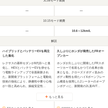
JC08モード燃費
---
---
10.15モード燃費
---
10.6～12km/L
解説
ハイブリッドとバッテリーEVを両立
久しぶりにホンダが発売したFRオー
した進化
プンカー
レクサスの基幹セダンが8代目へと進
ホンダが久しぶりに開発したFRスポ
化し、HEVとバッテリーEVを併せも
ーツカーで名前もかつての名車が由
つ電動ラインアップで全面刷新され
来となる。クローズドボディ並みの
た。新開発プラットフォームと電動化
ボディ剛性を得たハイXボーンフレー
技術の強化により、静粛性や乗り心地
ム構造を採用した2シーターのオープ
が一段と高められ、操縦安定性…
ンボディに、新開発の2L直4VT…
もっと見る