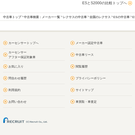
ESとS2000の比較トップへ
中古車トップ
中古車検索：メーカー一覧
レクサスの中古車
全国のレクサス
ESの中古車
E
カーセンサートップへ
メーカー認定中古車
カーセンサー
中古車リース
アフター保証対象車
お気に入り
閲覧履歴
問合わせ履歴
プライバシーポリシー
利用規約
サイトマップ
お問い合わせ
車買取・車査定