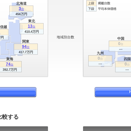
北海道
3
台
456万円
東北
13
信越
台
410.4万円
台
地域別台数
万円
中国
関東
0
台
94
台
---
417.7万円
九州
0
東海
台
四国
74
0
---
台
台
392.7万円
---
比較する