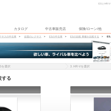
ESとHR-
カタログ
中古車販売店
保険/ローン/他
クサスの中古車
>
全国のレクサス
>
ESの中古車
>
ESの比較 車種を比較する
>
ES
 ESを選択
3. HR-Vを選択
較する