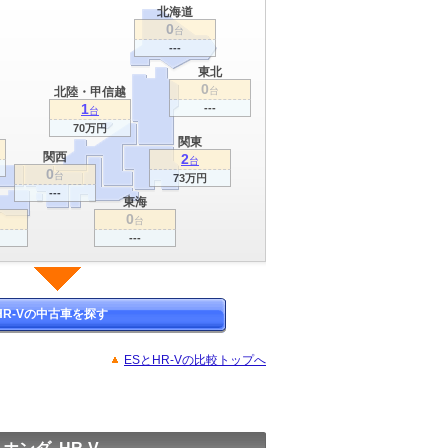
北海道
0
台
---
東北
0
北陸・甲信越
台
1
---
台
70万円
関東
関西
2
台
0
台
73万円
---
東海
0
台
---
HR-Vの中古車を探す
ESとHR-Vの比較トップへ