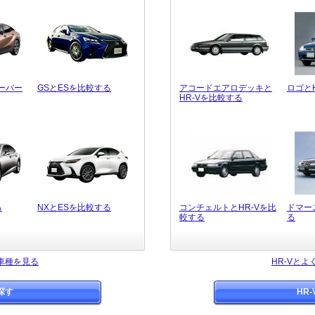
ーバー
GSとESを比較する
アコードエアロデッキと
ロゴと
HR-Vを比較する
る
NXとESを比較する
コンチェルトとHR-Vを比
ドマー
較する
る
車種を見る
HR-Vと
探す
HR