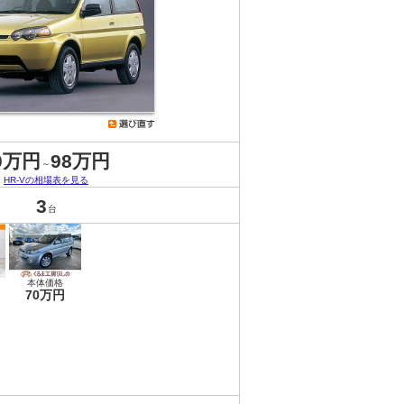
0万円
98万円
～
HR-Vの相場表を見る
3
台
本体価格
70万円