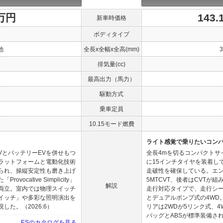
0万円
143
新車時価格
ボディタイプ
他
全長x全幅x全高(mm)
排気量(cc)
最高出力（馬力）
駆動方式
乗車定員
10.15モード燃費
ライト感覚で乗りたいコンパ
VとバッテリーEVを併せもつ
全長4mを切るコンパクトサ
ラットフォームと電動化技術
に15インチタイヤを装着し
られ、操縦安定性も磨き上げ
走破性を確保している。エンジン
cative Simplicity」
5MTCVT、後者はCVTが
解説
両立。室内では物理スイッチ
走行対応タイプで、走行シー
イッチ」や多彩な照明演出を
とデュアルポンプ式の4WD
た。（2026.6）
リアは2WDが5リンク式、
バッグとABSが標準装備される。
ESのカタログを見る