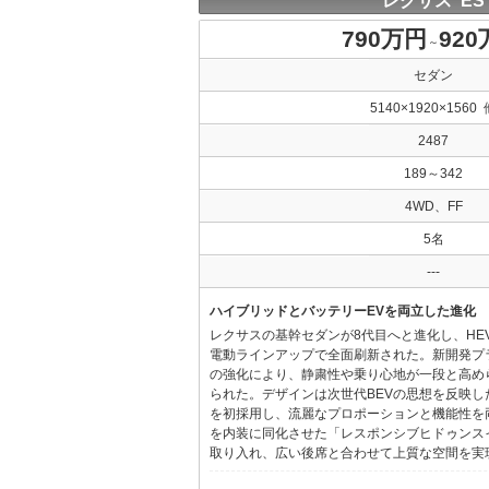
レクサス ES
790万円
92
～
セダン
5140×1920×1560 
2487
189～342
4WD、FF
5名
---
ハイブリッドとバッテリーEVを両立した進化
レクサスの基幹セダンが8代目へと進化し、HE
電動ラインアップで全面刷新された。新開発プ
の強化により、静粛性や乗り心地が一段と高め
られた。デザインは次世代BEVの思想を反映した「Provo
を初採用し、流麗なプロポーションと機能性を
を内装に同化させた「レスポンシブヒドゥンス
取り入れ、広い後席と合わせて上質な空間を実現し