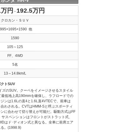
ホンダ HR-V
.1万円
192.5万円
～
クロカン・ＳＵＶ
3995×1695×1590 他
1590
105～125
FF、4WD
5名
13～14.8km/L
クトSUV
イズのSUV。クーペをイメージさせるスタイル
て最低地上高190mmを確保し、ラフロードでの
は1.6Lの直4と1.6L直4VTECで、前車は
組み合わされる。CVTはHMM-Sと呼ぶスポーティ
ンに合わせて切り替えが可能だ。駆動方式はFF
。サスペンションはフロントがストラット式、
4WDはド･ディオン式と異なる。全車に前席エア
(1998.9)