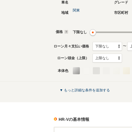
車名
グレード
関東
地域
市区町村
価格
下限なし
〜
ローン月々支払い価格
ローン頭金（上限）
本体色
▼ もっと詳細な条件を追加する
HR-V
の基本情報