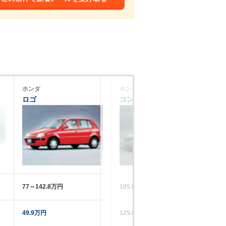
ホンダ
ホンダ
ホ
ロゴ
コンチェルト
ア
77～142.8万円
105.8～221万円
14
49.9万円
125.5万円
21