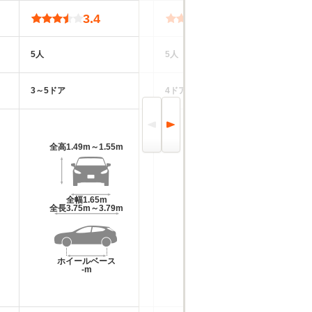
3.4
3.5
5人
5人
5
3～5ドア
4ドア
4
全高
1.49m～1.55m
全高
1.4m～1.42m
全幅
1.65m
全幅
1.69m
全長
3.75m～3.79m
全長
4.42m
ホイールベース
ホイールベース
-m
-m