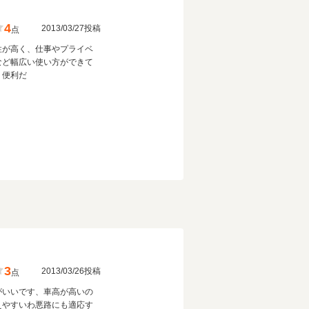
4
2013/03/27投稿
点
性が高く、仕事やプライベ
など幅広い使い方ができて
り便利だ
3
2013/03/26投稿
点
がいいです、車高が高いの
えやすいわ悪路にも適応す