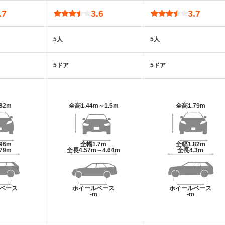
.7
3.6
3.7
5人
5人
5ドア
5ドア
.82m
全高
1.44m～1.5m
全高
1.79m
.96m
全幅
1.7m
全幅
1.82m
.79m
全長
4.57m～4.64m
全長
4.3m
ベース
ホイールベース
ホイールベース
m
-m
-m