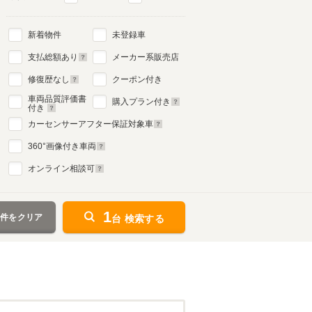
新着物件
未登録車
支払総額あり
メーカー系販売店
修復歴なし
クーポン付き
車両品質評価書
購入プラン付き
付き
カーセンサーアフター保証対象車
360
°画像付き車両
オンライン相談可
1
条件をクリア
台 検索する