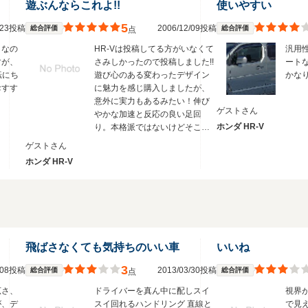
遊ぶんならこれよ!!
使いやすい
5
3/23投稿
2006/12/09投稿
総合評価
総合評価
点
ｃなの
HR-Vは投稿してる方がいなくて
汎用
すが、
さみしかったので投稿しました!!
ート
転にち
遊び心のある変わったデザイン
かな
おすす
に魅力を感じ購入しましたが、
意外に実力もあるみたい！伸び
ゲストさん
やかな加速と反応の良い足回
ホンダ HR-V
り。本格派ではないけどそこそ
こな悪路なら全然平気！視界も
ゲストさん
やや高めなので長時間運転して
ホンダ HR-V
も疲れません。さらに低燃費!!思
わず遠くに遊びに行きたくなっ
てしまう、そんな車です。
飛ばさなくても気持ちのいい車
いいね
3
2/08投稿
2013/03/30投稿
総合評価
総合評価
点
広さ、
ドライバーを真ん中に配しスイ
視界
が、デ
スイ回れるハンドリング 直線と
で見