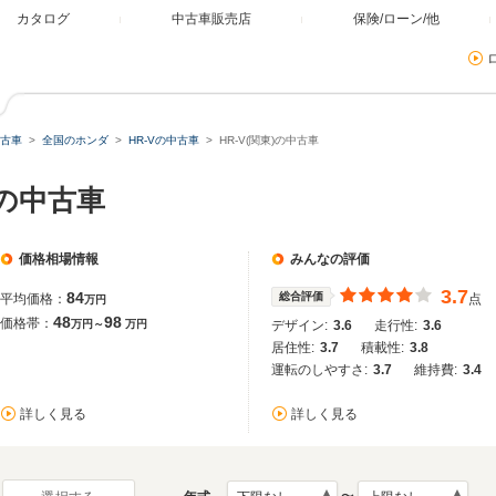
カタログ
中古車販売店
保険/ローン/他
古車
全国のホンダ
HR-Vの中古車
HR-V(関東)の中古車
）の中古車
価格相場情報
みんなの評価
3.7
84
総合評価
平均価格：
点
万円
48
98
価格帯：
万円～
万円
デザイン:
3.6
走行性:
3.6
居住性:
3.7
積載性:
3.8
運転のしやすさ:
3.7
維持費:
3.4
詳しく見る
詳しく見る