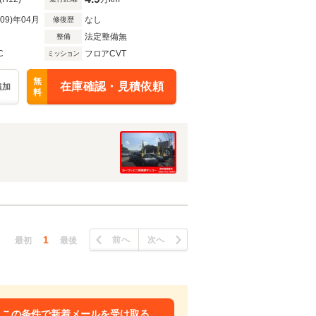
R09)年04月
なし
修復歴
法定整備無
整備
C
フロアCVT
ミッション
無
在庫確認・見積依頼
追加
料
1
前へ
次へ
最初
最後
この条件で新着メールを受け取る