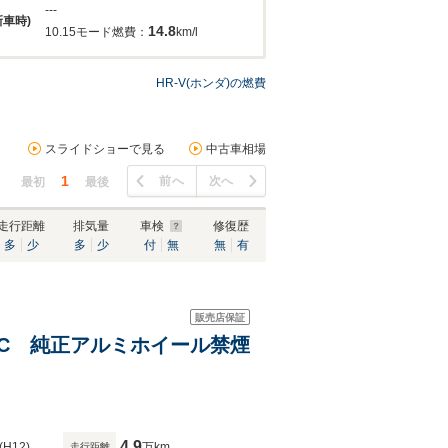
---
新車時)
14.8
10.15モード燃費：
km/l
HR-V(ホンダ)の燃費
スライドショーで見る
中古車相場
1
前へ
次へ
最初
最後
走行距離
排気量
車検
修復歴
多
少
多
少
付
無
無
有
販売店保証
ETC 純正アルミホイール禁煙
4.9
(H12)
万km
走行距離