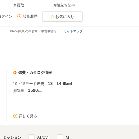
車買取
お役立ち記事
ログイン
閲覧履歴
お気に入り
HR-V(関東)の中古車・中古車情報
サイトマップ
燃費・カタログ情報
13
14.8
10・15モード燃費：
～
km/l
1590
排気量：
cc
詳しく見る
ミッション
AT/CVT
MT