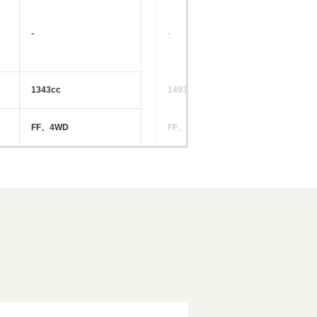
-
-
-
1343cc
1493～1590cc
18
FF、4WD
FF、4WD
FF