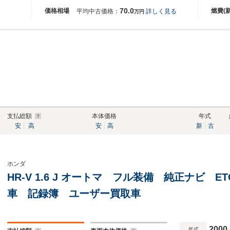
70.0
価格相場
燃費(
平均中古価格：
詳しく見る
万円
支払総額
本体価格
年式
安
高
安
高
新
古
ホンダ
HR-V 1.6 J オートマ フル装備 純正ナビ 
車 記録簿 ユーザー買取車
2000
年式