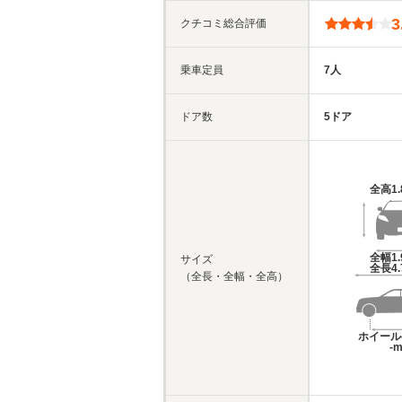
3
クチコミ総合評価
乗車定員
7人
ドア数
5ドア
全高
1
全幅
1
サイズ
全長
4
（全長・全幅・全高）
ホイール
-