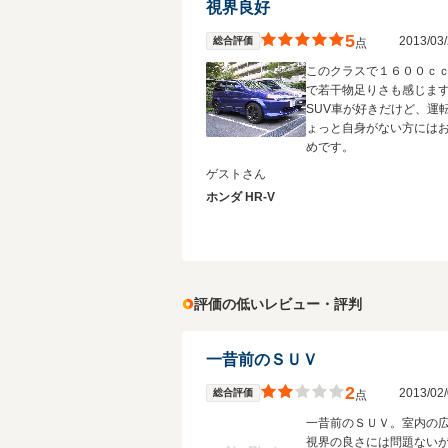
視界良好
5
2013/0
総合評価
点
このクラスで１６００ｃ
で若干物足りさも感じま
SUV車が好きだけど、運
ょっと自身がない方には
めです。
ゲストさん
ホンダ HR-V
評価の低いレビュー・評判
一昔前のＳＵＶ
2
2013/0
総合評価
点
一昔前のＳＵＶ。室内の
視界の良さには問題ない