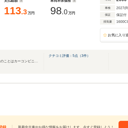
支払総額
車両本体価格
113
98
2027(
車検
.3
.0
万円
万円
保証付
保証
1600C
排気量
お気に入り
ー
クチコミ評価：
5
点（
3
件）
アフターサービスも充実！お車のことはカーコンビニ倶楽部加盟店の当店におまかせ！
登録
新着中古車やお得な情報をお届けします。今すぐ登録しよう！