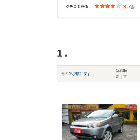
3.7
クチコミ評価
点
1
台
新着順
元の並び順に戻す
新
古