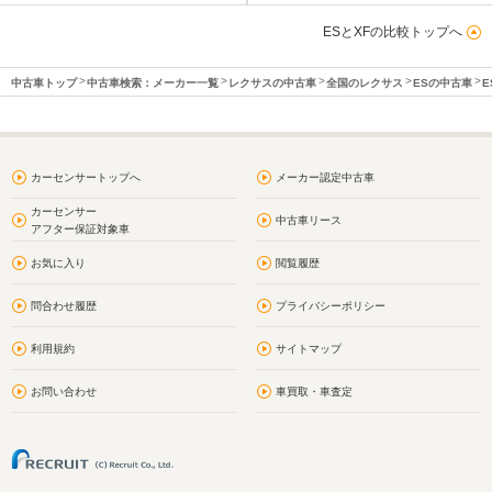
ESとXFの比較トップへ
中古車トップ
中古車検索：メーカー一覧
レクサスの中古車
全国のレクサス
ESの中古車
E
カーセンサートップへ
メーカー認定中古車
カーセンサー
中古車リース
アフター保証対象車
お気に入り
閲覧履歴
問合わせ履歴
プライバシーポリシー
利用規約
サイトマップ
お問い合わせ
車買取・車査定