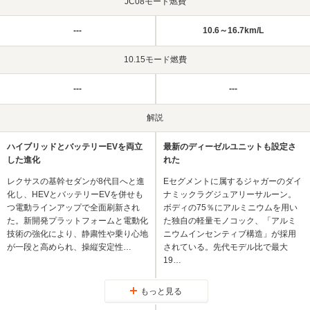
JC08モード燃費
---
10.6～16.7km/L
10.15モード燃費
---
---
解説
ハイブリッドとバッテリーEVを両立
最新のディーゼルユニットも設定さ
した進化
れた
レクサスの基幹セダンが8代目へと進
Eセグメントに属するジャガーのダイ
化し、HEVとバッテリーEVを併せも
ナミックラグジュアリーサルーン。
つ電動ラインアップで全面刷新され
ボディの75％にアルミニウムを用い
た。新開発プラットフォームと電動化
た独自の軽量モノコック、「アルミ
技術の強化により、静粛性や乗り心地
ニウムインセンティブ構造」が採用
が一段と高められ、操縦安定性…
されている。先代モデル比で最大
19…
もっと見る