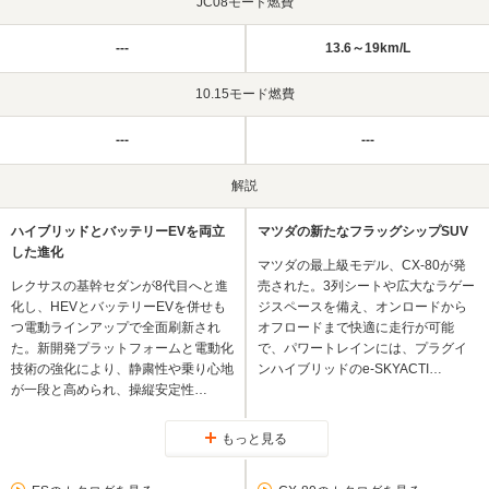
JC08モード燃費
---
13.6～19km/L
10.15モード燃費
---
---
解説
ハイブリッドとバッテリーEVを両立
マツダの新たなフラッグシップSUV
した進化
マツダの最上級モデル、CX-80が発
レクサスの基幹セダンが8代目へと進
売された。3列シートや広大なラゲー
化し、HEVとバッテリーEVを併せも
ジスペースを備え、オンロードから
つ電動ラインアップで全面刷新され
オフロードまで快適に走行が可能
た。新開発プラットフォームと電動化
で、パワートレインには、プラグイ
技術の強化により、静粛性や乗り心地
ンハイブリッドのe-SKYACTI…
が一段と高められ、操縦安定性…
もっと見る