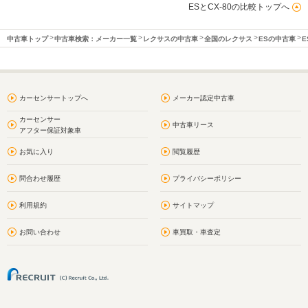
ESとCX-80の比較トップへ
中古車トップ
中古車検索：メーカー一覧
レクサスの中古車
全国のレクサス
ESの中古車
E
カーセンサートップへ
メーカー認定中古車
カーセンサー
中古車リース
アフター保証対象車
お気に入り
閲覧履歴
問合わせ履歴
プライバシーポリシー
利用規約
サイトマップ
お問い合わせ
車買取・車査定