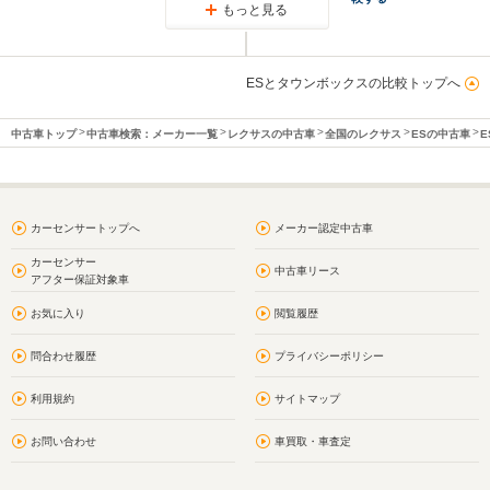
もっと見る
ESとタウンボックスの比較トップへ
中古車トップ
中古車検索：メーカー一覧
レクサスの中古車
全国のレクサス
ESの中古車
E
カーセンサートップへ
メーカー認定中古車
カーセンサー
中古車リース
アフター保証対象車
お気に入り
閲覧履歴
問合わせ履歴
プライバシーポリシー
利用規約
サイトマップ
お問い合わせ
車買取・車査定