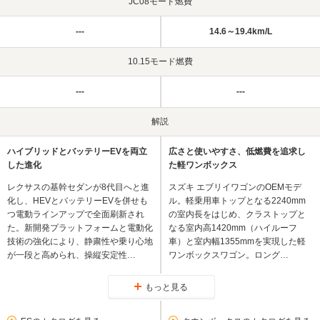
JC08モード燃費
---
14.6～19.4km/L
10.15モード燃費
---
---
解説
ハイブリッドとバッテリーEVを両立
広さと使いやすさ、低燃費を追求し
した進化
た軽ワンボックス
レクサスの基幹セダンが8代目へと進
スズキ エブリイワゴンのOEMモデ
化し、HEVとバッテリーEVを併せも
ル。軽乗用車トップとなる2240mm
つ電動ラインアップで全面刷新され
の室内長をはじめ、クラストップと
た。新開発プラットフォームと電動化
なる室内高1420mm（ハイルーフ
技術の強化により、静粛性や乗り心地
車）と室内幅1355mmを実現した軽
が一段と高められ、操縦安定性…
ワンボックスワゴン。ロング…
もっと見る