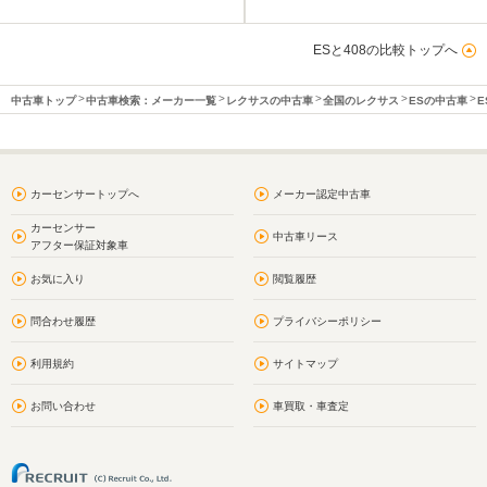
ESと408の比較トップへ
中古車トップ
中古車検索：メーカー一覧
レクサスの中古車
全国のレクサス
ESの中古車
E
カーセンサートップへ
メーカー認定中古車
カーセンサー
中古車リース
アフター保証対象車
お気に入り
閲覧履歴
問合わせ履歴
プライバシーポリシー
利用規約
サイトマップ
お問い合わせ
車買取・車査定