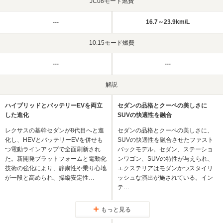
JC08モード燃費
---
16.7～23.9km/L
10.15モード燃費
---
---
解説
ハイブリッドとバッテリーEVを両立
セダンの品格とクーペの美しさに
した進化
SUVの快適性を融合
レクサスの基幹セダンが8代目へと進
セダンの品格とクーペの美しさに、
化し、HEVとバッテリーEVを併せも
SUVの快適性を融合させたファスト
つ電動ラインアップで全面刷新され
バックモデル。セダン、ステーショ
た。新開発プラットフォームと電動化
ンワゴン、SUVの特性が与えられ、
技術の強化により、静粛性や乗り心地
エクステリアはモダンかつスタイリ
が一段と高められ、操縦安定性…
ッシュな演出が施されている。イン
テ…
もっと見る