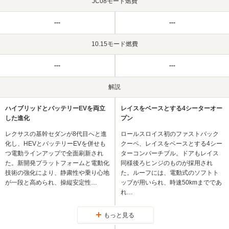
JC08モード燃費
---
---
10.15モード燃費
---
---
解説
ハイブリッドとバッテリーEVを両立
レイスをベースとする4シーターオー
した進化
プン
レクサスの基幹セダンが8代目へと進
ロールスロイス初のファストバック
化し、HEVとバッテリーEVを併せも
クーペ、レイスをベースとする4シー
つ電動ラインアップで全面刷新され
ターコンバーチブル。ドアもレイス
た。新開発プラットフォームと電動化
同様後ろヒンジのものが採用され
技術の強化により、静粛性や乗り心地
た。ルーフには、電動式のソフトト
が一段と高められ、操縦安定性…
ップが用いられ、時速50kmまでであ
れ…
もっと見る