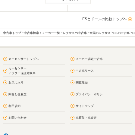
ESとドーンの比較トップへ
中古車トップ
中古車検索：メーカー一覧
レクサスの中古車
全国のレクサス
ESの中古車
E
カーセンサートップへ
メーカー認定中古車
カーセンサー
中古車リース
アフター保証対象車
お気に入り
閲覧履歴
問合わせ履歴
プライバシーポリシー
利用規約
サイトマップ
お問い合わせ
車買取・車査定