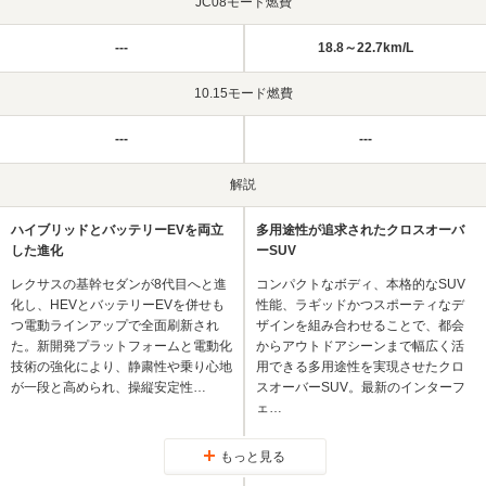
JC08モード燃費
---
18.8～22.7km/L
10.15モード燃費
---
---
解説
ハイブリッドとバッテリーEVを両立
多用途性が追求されたクロスオーバ
した進化
ーSUV
レクサスの基幹セダンが8代目へと進
コンパクトなボディ、本格的なSUV
化し、HEVとバッテリーEVを併せも
性能、ラギッドかつスポーティなデ
つ電動ラインアップで全面刷新され
ザインを組み合わせることで、都会
た。新開発プラットフォームと電動化
からアウトドアシーンまで幅広く活
技術の強化により、静粛性や乗り心地
用できる多用途性を実現させたクロ
が一段と高められ、操縦安定性…
スオーバーSUV。最新のインターフ
ェ…
もっと見る