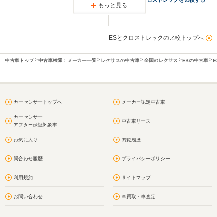
もっと見る
ESとクロストレックの比較トップへ
中古車トップ
中古車検索：メーカー一覧
レクサスの中古車
全国のレクサス
ESの中古車
E
カーセンサートップへ
メーカー認定中古車
カーセンサー
中古車リース
アフター保証対象車
お気に入り
閲覧履歴
問合わせ履歴
プライバシーポリシー
利用規約
サイトマップ
お問い合わせ
車買取・車査定