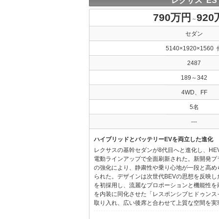
レクサス ES
790万円
92
～
セダン
5140×1920×1560 
2487
189～342
4WD、FF
5名
---
ハイブリッドとバッテリーEVを両立した進化
レクサスの基幹セダンが8代目へと進化し、HE
電動ラインアップで全面刷新された。新開発プ
の強化により、静粛性や乗り心地が一段と高め
られた。デザインは次世代BEVの思想を反映した「Provo
を初採用し、流麗なプロポーションと機能性を
を内装に同化させた「レスポンシブヒドゥンス
取り入れ、広い後席と合わせて上質な空間を実現し