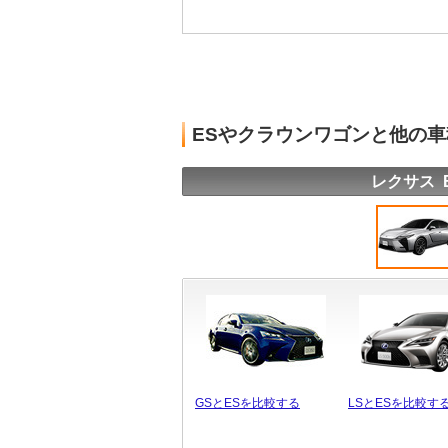
ESやクラウンワゴンと他の
レクサス 
GSとESを比較する
LSとESを比較す