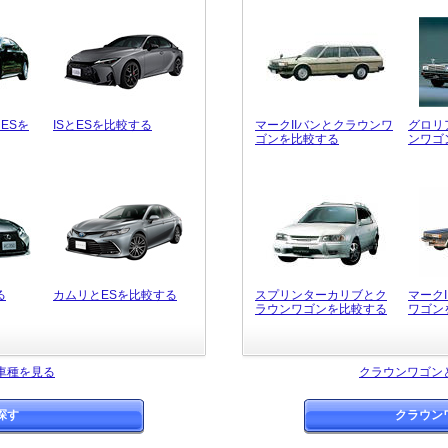
ESを
ISとESを比較する
マークIIバンとクラウンワ
グロリ
ゴンを比較する
ンワゴ
る
カムリとESを比較する
スプリンターカリブとク
マーク
ラウンワゴンを比較する
ワゴン
車種を見る
クラウンワゴン
探す
クラウン