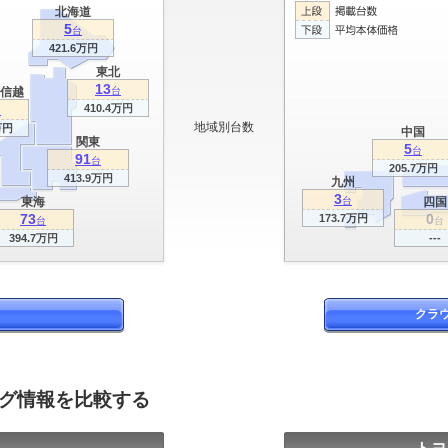
北海道
5
台
421.6万円
東北
13
信越
台
410.4万円
台
地域別台数
万円
中国
関東
5
台
91
台
205.7万円
413.9万円
九州
3
東海
台
四国
73
0
173.7万円
台
台
394.7万円
---
クラ
ログ情報を比較する