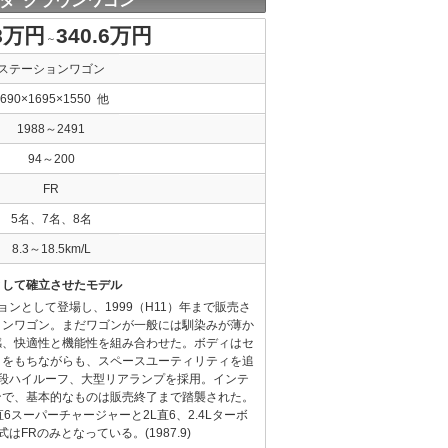
タ クラウンワゴン
.8万円
340.6万円
～
ステーションワゴン
4690×1695×1550 他
1988～2491
94～200
FR
5名、7名、8名
8.3～18.5km/L
として確立させたモデル
ンとして登場し、1999（H11）年まで販売さ
ョンワゴン。まだワゴンが一般には馴染みが薄か
感、快適性と機能性を組み合わせた。ボディはセ
クをもちながらも、スペースユーティリティを追
2段ハイルーフ、大型リアランプを採用。インテ
ンで、基本的なものは販売終了まで踏襲された。
6スーパーチャージャーと2L直6、2.4Lターボ
FRのみとなっている。(1987.9)