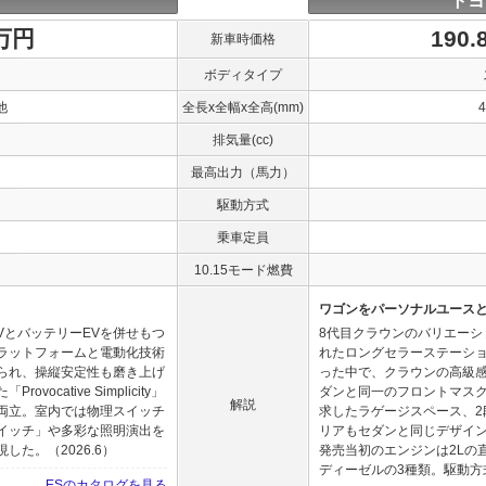
トヨ
0万円
190
新車時価格
ボディタイプ
他
全長x全幅x全高(mm)
排気量(cc)
最高出力（馬力）
駆動方式
乗車定員
10.15モード燃費
ワゴンをパーソナルユース
VとバッテリーEVを併せもつ
8代目クラウンのバリエーショ
ラットフォームと電動化技術
れたロングセラーステーシ
られ、操縦安定性も磨き上げ
った中で、クラウンの高級
cative Simplicity」
ダンと同一のフロントマス
解説
両立。室内では物理スイッチ
求したラゲージスペース、
イッチ」や多彩な照明演出を
リアもセダンと同じデザイ
た。（2026.6）
発売当初のエンジンは2Lの直
ディーゼルの3種類。駆動方式は
ESのカタログを見る