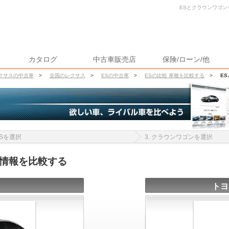
ESとクラウンワゴン
カタログ
中古車販売店
保険/ローン/他
クサスの中古車
>
全国のレクサス
>
ESの中古車
>
ESの比較 車種を比較する
>
E
 ESを選択
3. クラウンワゴンを選択
車情報を比較する
トヨ