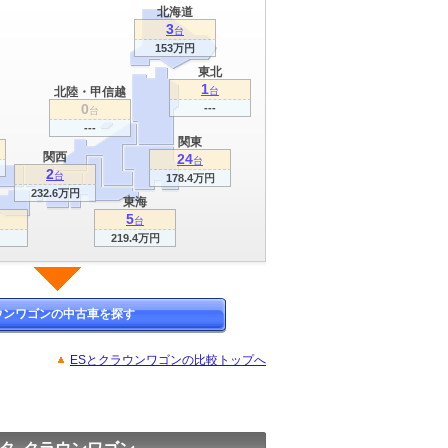
北海道
3
台
153万円
東北
1
北陸・甲信越
台
0
---
台
---
関東
関西
24
台
2
台
178.4万円
232.6万円
東海
5
台
219.4万円
ウンワゴンの中古車を探す
ESとクラウンワゴンの比較トップへ