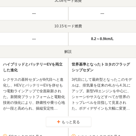
JC08モード燃費
---
---
10.15モード燃費
---
8.2～8.9km/L
解説
ハイブリッドとバッテリーEVを両立
世界基準となったトヨタのフラッグ
した進化
シップセダン
レクサスの基幹セダンが8代目へと進
3代目にして最終型となったこのモデ
化し、HEVとバッテリーEVを併せも
ルは、排気量を従来の4Lから4.3Lに
つ電動ラインアップで全面刷新され
アップ。新型V8エンジンを中心に、
た。新開発プラットフォームと電動化
シャーシやサスなどすべてが世界の
技術の強化により、静粛性や乗り心地
トップレベルを目指して見直され
が一段と高められ、操縦安定性…
た。ボディデザインも大幅に変更…
もっと見る