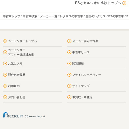
ESとセルシオの比較トップへ
中古車トップ
中古車検索：メーカー一覧
レクサスの中古車
全国のレクサス
ESの中古車
E
カーセンサートップへ
メーカー認定中古車
カーセンサー
中古車リース
アフター保証対象車
お気に入り
閲覧履歴
問合わせ履歴
プライバシーポリシー
利用規約
サイトマップ
お問い合わせ
車買取・車査定