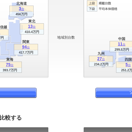
北海道
3
台
456万円
東北
13
信越
台
410.4万円
台
地域別台数
万円
中国
関東
11
台
94
台
299.5万円
417.7万円
九州
27
東海
台
四国
75
5
234.2万円
台
台
393.7万円
251.2
を比較する