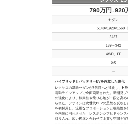
レクサス ES
790万円
92
～
セダン
5140×1920×1560 
2487
189～342
4WD、FF
5名
---
ハイブリッドとバッテリーEVを両立した進化
レクサスの基幹セダンが8代目へと進化し、HE
電動ラインアップで全面刷新された。新開発プ
の強化により、静粛性や乗り心地が一段と高め
られた。デザインは次世代BEVの思想を反映した「Provo
を初採用し、流麗なプロポーションと機能性を
を内装に同化させた「レスポンシブヒドゥンス
取り入れ、広い後席と合わせて上質な空間を実現し