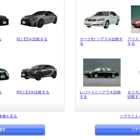
る
ISとESを比較する
マークIIとソアラを比較す
アリス
る
する
る
RXとESを比較する
レパードとソアラを比較
セリカ
する
比較す
車種を見る
ソアラとよ
探す
ソア