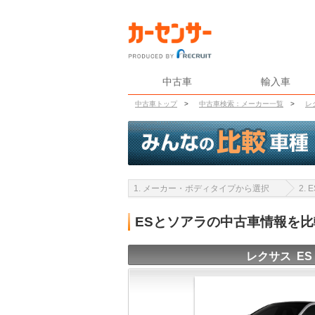
中古車
輸入車
中古車トップ
>
中古車検索：メーカー一覧
>
レ
1. メーカー・ボディタイプから選択
2.
ESとソアラの中古車情報を
レクサス ES