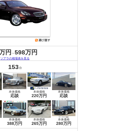
5万円
598万円
～
ソアラの相場表を見る
153
台
本体価格
本体価格
本体価格
応談
220万円
応談
本体価格
本体価格
本体価格
388万円
265万円
280万円