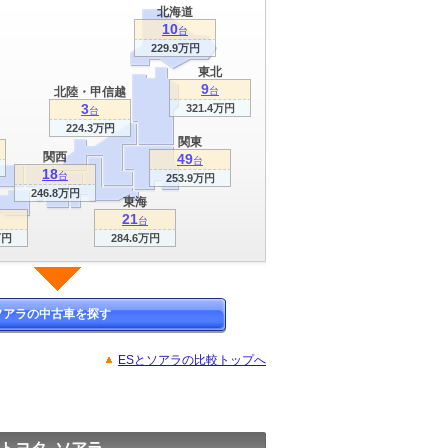
北海道
10
台
229.9万円
東北
9
北陸・甲信越
台
3
321.4万円
台
224.3万円
関東
関西
49
台
18
台
253.9万円
246.8万円
東海
21
台
万円
284.6万円
ソアラの中古車を探す
ESとソアラの比較トップへ