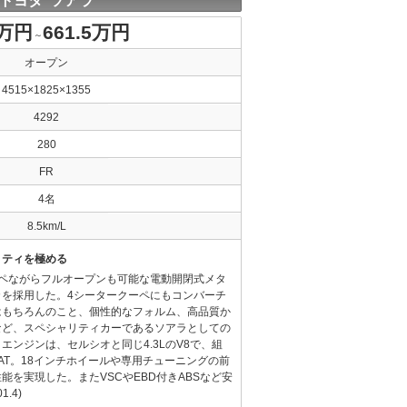
トヨタ ソアラ
0万円
661.5万円
～
オープン
4515×1825×1355
4292
280
FR
4名
8.5km/L
リティを極める
ーペながらフルオープンも可能な電動開閉式メタ
カを採用した。4シータークーペにもコンバーチ
はもちろんのこと、個性的なフォルム、高品質か
など、スペシャリティカーであるソアラとしての
エンジンは、セルシオと同じ4.3LのV8で、組
AT。18インチホイールや専用チューニングの前
能を実現した。またVSCやEBD付きABSなど安
.4)