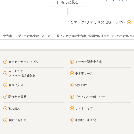
もっと見る
ESとマークIIクオリスの比較トップへ
中古車トップ
中古車検索：メーカー一覧
レクサスの中古車
全国のレクサス
ESの中古車
E
カーセンサートップへ
メーカー認定中古車
カーセンサー
中古車リース
アフター保証対象車
お気に入り
閲覧履歴
問合わせ履歴
プライバシーポリシー
利用規約
サイトマップ
お問い合わせ
車買取・車査定