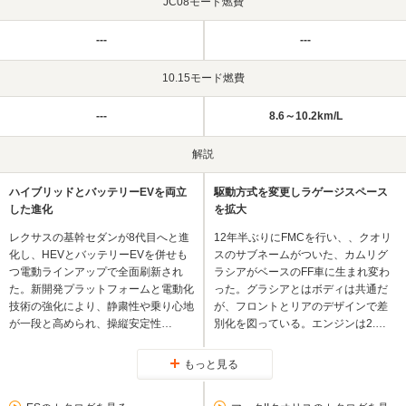
JC08モード燃費
---
---
10.15モード燃費
---
8.6～10.2km/L
解説
ハイブリッドとバッテリーEVを両立
駆動方式を変更しラゲージスペース
した進化
を拡大
レクサスの基幹セダンが8代目へと進
12年半ぶりにFMCを行い、、クオリ
化し、HEVとバッテリーEVを併せも
スのサブネームがついた、カムリグ
つ電動ラインアップで全面刷新され
ラシアがベースのFF車に生まれ変わ
た。新開発プラットフォームと電動化
った。グラシアとはボディは共通だ
技術の強化により、静粛性や乗り心地
が、フロントとリアのデザインで差
が一段と高められ、操縦安定性…
別化を図っている。エンジンは2.…
もっと見る