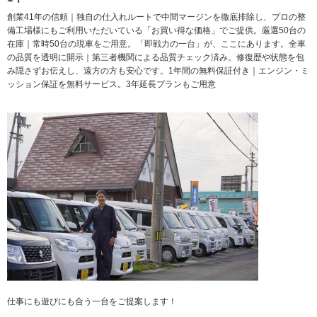
創業41年の信頼｜独自の仕入れルートで中間マージンを徹底排除し、プロの整
備工場様にもご利用いただいている「お買い得な価格」でご提供。厳選50台の
在庫｜常時50台の現車をご用意。「即戦力の一台」が、ここにあります。全車
の品質を透明に開示｜第三者機関による品質チェック済み。修復歴や状態を包
み隠さずお伝えし、遠方の方も安心です。1年間の無料保証付き｜エンジン・ミ
ッション保証を無料サービス。3年延長プランもご用意
仕事にも遊びにも合う一台をご提案します！