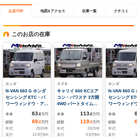
お店TOP
地図&アクセス
在庫一覧
クチコミ
このお店の在庫
ホンダ
スズキ
ホンダ
N-VAN 660 G ホンダ
キャリイ 660 KCエア
N-VAN 660 
センシング ETC・パ
コン・パワステ 3方開
センシング E
ワーウィンドウ・アダ
4WD パートタイム
ワーウィンド
プティブクルーズコン
4WD・スタッドレス
プティブクル
63
113
本体
.8
万円
本体
.8
万円
本体
トロール・キーレス
タイヤ・ETC
トロール
69
119
総額
.8
万円
総額
.8
万円
総額
年式
2020
年
年式
2025
年
年式
走行
12.9
万km
走行
0.8
万km
走行
1