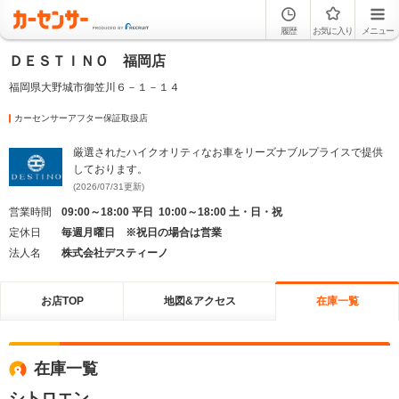
履歴
お気に入り
メニュー
ＤＥＳＴＩＮＯ 福岡店
福岡県大野城市御笠川６－１－１４
カーセンサーアフター保証取扱店
厳選されたハイクオリティなお車をリーズナブルプライスで提供
しております。
(2026/07/31更新)
営業時間
09:00～18:00 平日 10:00～18:00 土・日・祝
定休日
毎週月曜日 ※祝日の場合は営業
法人名
株式会社デスティーノ
お店TOP
地図&アクセス
在庫一覧
在庫一覧
シトロエン