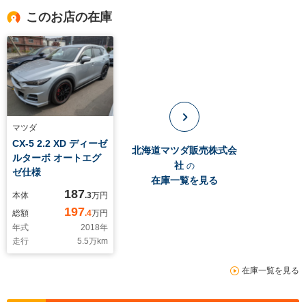
このお店の在庫
マツダ
CX-5 2.2 XD ディーゼ
北海道マツダ販売株式会
ルターボ オートエグ
社
の
ゼ仕様
在庫一覧を見る
187
本体
.3
万円
197
総額
.4
万円
年式
2018
年
走行
5.5
万km
在庫一覧を見る