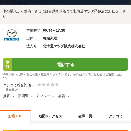
車の購入から整備、さらには自動車保険まで北海道マツダ琴似店にお任せ下さ
い！
営業時間
09:30～17:30
定休日
毎週火曜日
法人名
北海道マツダ販売株式会社
無
電話する
料
※車の購入に関するご相談・確認専用ダイヤルです。その他のお問い合わせはご遠慮くださ
い。
-
クチコミ総合評価：
（投稿数0件）
-
-
-
-
接客 :
雰囲気 :
アフター :
品質 :
お店TOP
地図&アクセス
在庫一覧
クチコミ