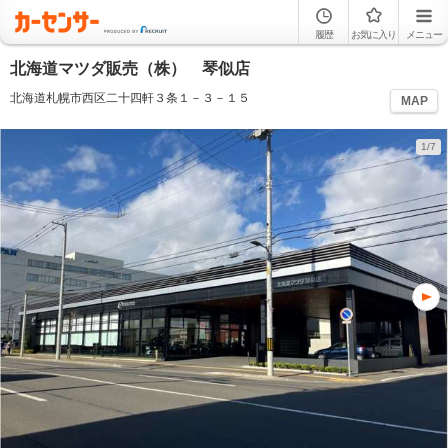
履歴
お気に入り
メニュー
北海道マツダ販売（株） 琴似店
北海道札幌市西区二十四軒３条１－３－１５
MAP
1/7