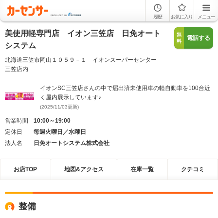
履歴
お気に入り
メニュー
美使用軽専門店 イオン三笠店 日免オート
無
電話する
料
システム
北海道三笠市岡山１０５９－１ イオンスーパーセンター
三笠店内
イオンSC三笠店さんの中で届出済未使用車の軽自動車を100台近
く屋内展示しています♪
(2025/11/03更新)
営業時間
10:00～19:00
定休日
毎週火曜日／水曜日
法人名
日免オートシステム株式会社
お店TOP
地図&アクセス
在庫一覧
クチコミ
整備