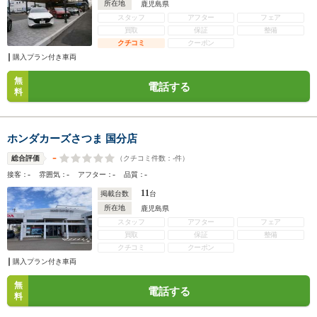
所在地
鹿児島県
スタッフ
アフター
フェア
買取
保証
整備
クチコミ
クーポン
購入プラン付き車両
無
電話する
料
ホンダカーズさつま 国分店
-
（クチコミ件数：
-
件）
総合評価
-
-
-
-
接客：
雰囲気：
アフター：
品質：
11
掲載台数
台
所在地
鹿児島県
スタッフ
アフター
フェア
買取
保証
整備
クチコミ
クーポン
購入プラン付き車両
無
電話する
料