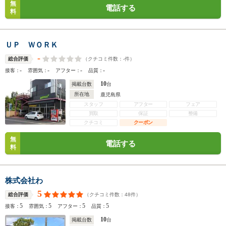
無
電話する
料
ＵＰ ＷＯＲＫ
-
（クチコミ件数：
-
件）
総合評価
-
-
-
-
接客：
雰囲気：
アフター：
品質：
10
掲載台数
台
所在地
鹿児島県
スタッフ
アフター
フェア
買取
保証
整備
クチコミ
クーポン
無
電話する
料
株式会社わ
5
（クチコミ件数：
48
件）
総合評価
5
5
5
5
接客：
雰囲気：
アフター：
品質：
10
掲載台数
台