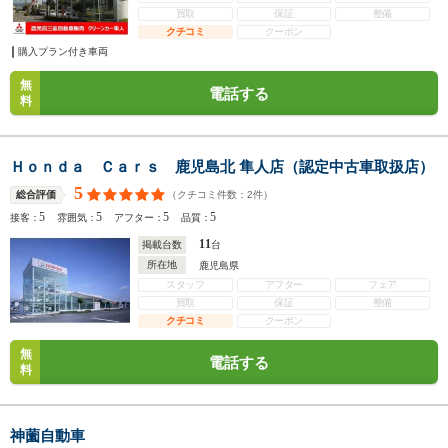
買取
保証
整備
クチコミ
クーポン
購入プラン付き車両
無
電話する
料
Ｈｏｎｄａ Ｃａｒｓ 鹿児島北 隼人店（認定中古車取扱店）
5
（クチコミ件数：
2
件）
総合評価
5
5
5
5
接客：
雰囲気：
アフター：
品質：
11
掲載台数
台
所在地
鹿児島県
スタッフ
アフター
フェア
買取
保証
整備
クチコミ
クーポン
無
電話する
料
神薗自動車