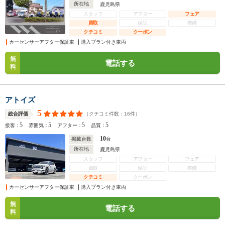
所在地
鹿児島県
スタッフ
アフター
フェア
買取
保証
整備
クチコミ
クーポン
カーセンサーアフター保証車
購入プラン付き車両
無
電話する
料
アトイズ
5
（クチコミ件数：
16
件）
総合評価
5
5
5
5
接客：
雰囲気：
アフター：
品質：
10
掲載台数
台
所在地
鹿児島県
スタッフ
アフター
フェア
買取
保証
整備
クチコミ
クーポン
カーセンサーアフター保証車
購入プラン付き車両
無
電話する
料