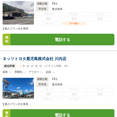
11
掲載台数
台
所在地
鹿児島県
スタッフ
アフター
フェア
買取
保証
整備
クチコミ
クーポン
購入プラン付き車両
無
電話する
料
ネッツトヨタ鹿児島株式会社 川内店
-
（クチコミ件数：
-
件）
総合評価
-
-
-
-
接客：
雰囲気：
アフター：
品質：
11
掲載台数
台
所在地
鹿児島県
スタッフ
アフター
フェア
買取
保証
整備
クチコミ
クーポン
購入プラン付き車両
無
電話する