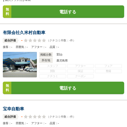
無
電話する
料
有限会社久米村自動車
-
（クチコミ件数：
-
件）
総合評価
-
-
-
-
接客：
雰囲気：
アフター：
品質：
11
掲載台数
台
所在地
鹿児島県
スタッフ
アフター
フェア
買取
保証
整備
クチコミ
クーポン
無
電話する
料
宝幸自動車
-
（クチコミ件数：
-
件）
総合評価
-
-
-
-
接客：
雰囲気：
アフター：
品質：