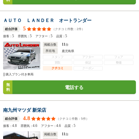
料
ＡＵＴＯ ＬＡＮＤＥＲ オートランダー
5
（クチコミ件数：
2
件）
総合評価
5
5
5
5
接客：
雰囲気：
アフター：
品質：
11
掲載台数
台
所在地
鹿児島県
スタッフ
アフター
フェア
買取
保証
整備
クチコミ
クーポン
購入プラン付き車両
無
電話する
料
南九州マツダ 新栄店
4.8
（クチコミ件数：
5
件）
総合評価
4.8
4.6
4.6
5
接客：
雰囲気：
アフター：
品質：
11
掲載台数
台