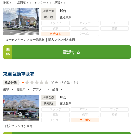
5
5
5
5
接客：
雰囲気：
アフター：
品質：
10
掲載台数
台
所在地
鹿児島県
スタッフ
アフター
フェア
買取
保証
整備
クチコミ
クーポン
カーセンサーアフター保証車
購入プラン付き車両
無
電話する
料
東亜自動車販売
-
（クチコミ件数：
-
件）
総合評価
-
-
-
-
接客：
雰囲気：
アフター：
品質：
10
掲載台数
台
所在地
鹿児島県
スタッフ
アフター
フェア
買取
保証
整備
クチコミ
クーポン
購入プラン付き車両