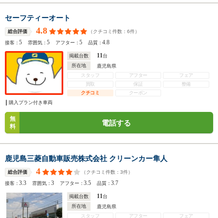
セーフティーオート
4.8
（クチコミ件数：
6
件）
総合評価
5
5
5
4.8
接客：
雰囲気：
アフター：
品質：
11
掲載台数
台
所在地
鹿児島県
スタッフ
アフター
フェア
買取
保証
整備
クチコミ
クーポン
購入プラン付き車両
無
電話する
料
鹿児島三菱自動車販売株式会社 クリーンカー隼人
4
（クチコミ件数：
3
件）
総合評価
3.3
3
3.5
3.7
接客：
雰囲気：
アフター：
品質：
11
掲載台数
台
所在地
鹿児島県
スタッフ
アフター
フェア