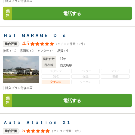
購入プラン付き車両
無
電話する
料
ＨｏＴ ＧＡＲＡＧＥ Ｄ ｓ
4.5
（クチコミ件数：
2
件）
総合評価
4.5
5
4
4
接客：
雰囲気：
アフター：
品質：
10
掲載台数
台
所在地
鹿児島県
スタッフ
アフター
フェア
買取
保証
整備
クチコミ
クーポン
購入プラン付き車両
無
電話する
料
Ａｕｔｏ Ｓｔａｔｉｏｎ Ｘ１
5
（クチコミ件数：
1
件）
総合評価