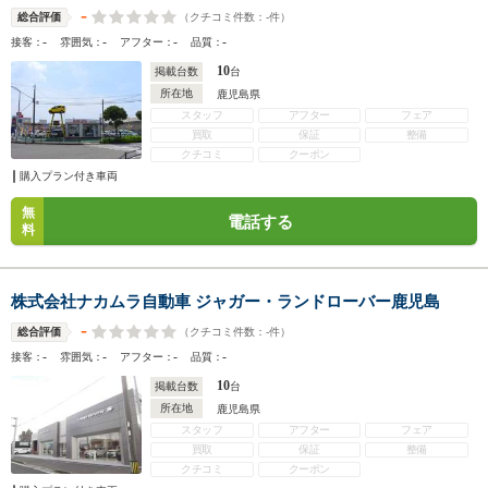
-
（クチコミ件数：
-
件）
総合評価
-
-
-
-
接客：
雰囲気：
アフター：
品質：
10
掲載台数
台
所在地
鹿児島県
スタッフ
アフター
フェア
買取
保証
整備
クチコミ
クーポン
購入プラン付き車両
無
電話する
料
株式会社ナカムラ自動車 ジャガー・ランドローバー鹿児島
-
（クチコミ件数：
-
件）
総合評価
-
-
-
-
接客：
雰囲気：
アフター：
品質：
10
掲載台数
台
所在地
鹿児島県
スタッフ
アフター
フェア
買取
保証
整備
クチコミ
クーポン