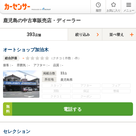
履歴
お気に入り
メニュー
鹿児島の中古車販売店・ディーラー
393
絞り込み
並べ替え
店舗
オートショップ加治木
-
（クチコミ件数：
-
件）
総合評価
-
-
-
-
接客：
雰囲気：
アフター：
品質：
11
掲載台数
台
所在地
鹿児島県
スタッフ
アフター
フェア
買取
保証
整備
クチコミ
クーポン
無
電話する
料
セレクション