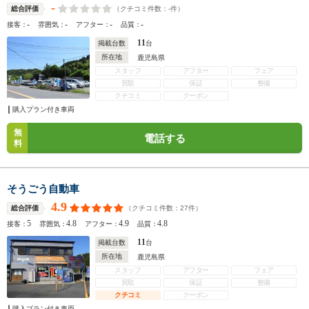
-
（クチコミ件数：
-
件）
総合評価
-
-
-
-
接客：
雰囲気：
アフター：
品質：
11
掲載台数
台
所在地
鹿児島県
スタッフ
アフター
フェア
買取
保証
整備
クチコミ
クーポン
購入プラン付き車両
無
電話する
料
そうごう自動車
4.9
（クチコミ件数：
27
件）
総合評価
5
4.8
4.9
4.8
接客：
雰囲気：
アフター：
品質：
11
掲載台数
台
所在地
鹿児島県
スタッフ
アフター
フェア
買取
保証
整備
クチコミ
クーポン
購入プラン付き車両