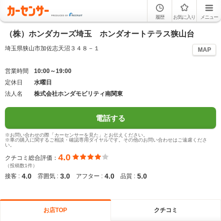
履歴
お気に入り
メニュー
（株）ホンダカーズ埼玉 ホンダオートテラス狭山台
埼玉県狭山市加佐志天沼３４８－１
MAP
営業時間
10:00～19:00
定休日
水曜日
法人名
株式会社ホンダモビリティ南関東
電話する
※お問い合わせの際「カーセンサーを見た」とお伝えください。
※車の購入に関するご相談・確認専用ダイヤルです。その他のお問い合わせはご遠慮くださ
い。
4.0
クチコミ総合評価：
（投稿数1件）
4.0
3.0
4.0
5.0
接客 :
雰囲気 :
アフター :
品質 :
お店TOP
クチコミ