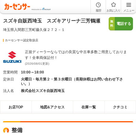
履歴
お気に入り
メニュー
スズキ自販西埼玉 スズキアリーナ三芳鶴瀬
無
電話する
料
埼玉県入間郡三芳町藤久保２７２－１
カーセンサー認定取扱店
正規ディーラーならではの良質な中古車多数ご用意しておりま
す！全車両保証付！
(2026/08/01更新)
営業時間
10:00～18:00
定休日
火曜日・毎月第２・第３水曜日（長期休暇はお問い合わせ下さ
い。）
法人名
株式会社スズキ自販西埼玉
お店TOP
地図&アクセス
在庫一覧
クチコミ
整備