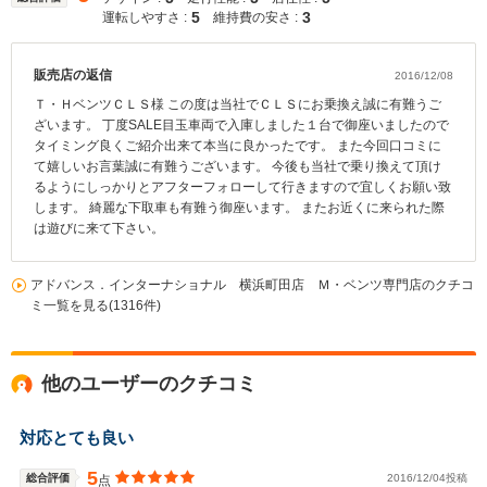
5
3
運転しやすさ :
維持費の安さ :
販売店の返信
2016/12/08
Ｔ・ＨベンツＣＬＳ様 この度は当社でＣＬＳにお乗換え誠に有難うご
ざいます。 丁度SALE目玉車両で入庫しました１台で御座いましたので
タイミング良くご紹介出来て本当に良かったです。 また今回口コミに
て嬉しいお言葉誠に有難うございます。 今後も当社で乗り換えて頂け
るようにしっかりとアフターフォローして行きますので宜しくお願い致
します。 綺麗な下取車も有難う御座います。 またお近くに来られた際
は遊びに来て下さい。
アドバンス．インターナショナル 横浜町田店 Ｍ・ベンツ専門店のクチコ
ミ一覧を見る(1316件)
他のユーザーのクチコミ
対応とても良い
5
総合評価
2016/12/04投稿
点