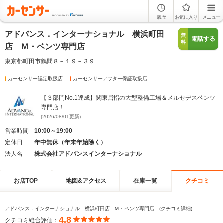
履歴
お気に入り
メニュー
アドバンス．インターナショナル 横浜町田
無
電話する
料
店 Ｍ・ベンツ専門店
東京都町田市鶴間８－１９－３９
カーセンサー認定取扱店
カーセンサーアフター保証取扱店
【３部門No.1達成】関東屈指の大型整備工場＆メルセデスベンツ
専門店！
(2026/08/01更新)
営業時間
10:00～19:00
定休日
年中無休（年末年始除く）
法人名
株式会社アドバンスインターナショナル
お店TOP
地図&アクセス
在庫一覧
クチコミ
アドバンス．インターナショナル 横浜町田店 Ｍ・ベンツ専門店 (クチコミ詳細)
4.8
クチコミ総合評価：