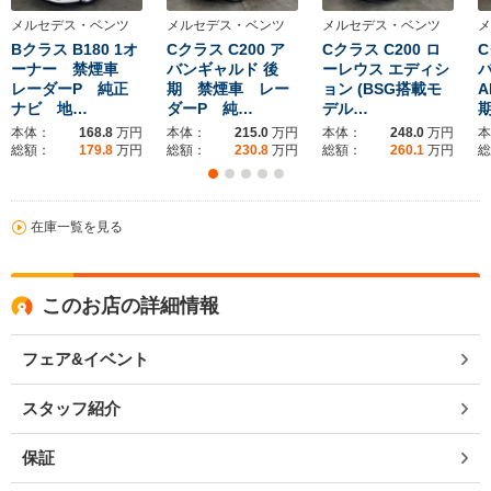
メルセデス・ベンツ
メルセデス・ベンツ
メルセデス・ベンツ
メ
Bクラス B180 1オ
Cクラス C200 ア
Cクラス C200 ロ
C
ーナー 禁煙車
バンギャルド 後
ーレウス エディシ
レーダーP 純正
期 禁煙車 レー
ョン (BSG搭載モ
A
ナビ 地…
ダーP 純…
デル…
本体：
168.8
万円
本体：
215.0
万円
本体：
248.0
万円
本
総額：
179.8
万円
総額：
230.8
万円
総額：
260.1
万円
総
在庫一覧を見る
このお店の詳細情報
フェア&イベント
スタッフ紹介
保証