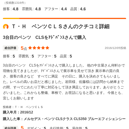
（投稿数1316件）
4.8
4.8
4.4
4.6
接客 :
雰囲気 :
アフター :
品質 :
Ｔ・Ｈ ベンツＣＬＳさんのクチコミ詳細
3台目のベンツ CLSをｱﾄﾞﾊﾞﾝｽさんで購入
5
総合評価
2016/12/05投稿
点
5
5
5
5
接客 :
雰囲気 :
アフター :
品質 :
3台目のベンツ CLSをｱﾄﾞﾊﾞﾝｽさんで購入しました。 他の中古屋さん何軒かで
現物を見てきましたが、ｱﾄﾞﾊﾞﾝｽさんで展示車を見せて頂き 展示車の質の良
さ、接客の良さなど すべてに満足 その日に、購入を決めさてもらいまし
た。レベルの高いお店だと感じました。岩田様、佐藤様には訪問から納車まで
の間、すべてにわたり丁寧に対応をして頂き満足しております。ありがとうご
ざいました。これからも整備、車検で、お世話になると思います。 今後とも、
宜しくお願いします
投稿者：Ｔ・Ｈ ベンツＣＬＳ
購入年月：
2016/12
購入した車：メルセデス・ベンツ CLSクラス CLS350 ブルーエフィシェンシー
5
5
5
5
デザイン :
走行性能 :
居住性 :
総合評価