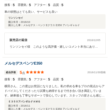
5
5
5
5
接客 :
雰囲気 :
アフター :
品質 :
車の状態はとても良い、サービスも良い
リンソンセイ
購入年月：
2016/10
購入した車：メルセデス・ベンツ Eクラス E350 アバンギャルド
販売店の返信
2016/12/05
リンソンセイ様 このような高評価・嬉しいコメント本当にありが
とうございます。要望に沿ったお車をご紹介でき大変嬉しく感じて
おります。このコメントを胸に更なるサービス向上と共に精一杯サ
ポートさせて頂きます。今後共末永いお付き合いをどうぞ宜しくお
メルセデスベンツE350
願い致します。
5
総合評価
2016/11/30投稿
点
5
5
5
5
接客 :
雰囲気 :
アフター :
品質 :
横田さん、この度はお世話になりました。私の求める車をプロの視点からア
ドバイスしてくださったり試乗も納得するまで付き合い頂き満足していま
す。納車後も丁寧なサポートで安心しています。スタッフの皆さんも感じ良
くて気持ち良く見つける事が出来ました。ありがとうございます。
Ｅ３５０アバンギルドＡＭＧ
購入年月：
2016/11
購入した車：メルセデス・ベンツ Eクラス E350 アバンギャルド