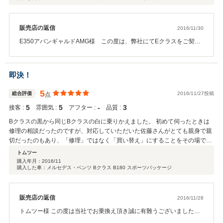
販売店の返信
2016/11/30
E350アバンギャルドAMG様 この度は、弊社にてEクラスをご契約
いただきまして誠にありがとうございました。お車は家族の一員に
なる存在ですので、ご納得がいくまでお選びいただきたいと思って
おります。その結果新しい相棒に巡り合えたことは私も大変うれし
即決！
く思っております。今後は、メンテナンスなどどんな些細なことも
ご相談ください！そしてまたご家族で遊びにいらしてください。あ
5
総合評価
2016/11/27投稿
点
りがとうございます！
5
5
‐
3
接客 :
雰囲気 :
アフター :
品質 :
Bクラスの黒から同じBクラスの白に乗りかえました。 初めて伺ったときは
修理の相談だったのですが、対応していただいた佐藤さんがとても親身で親
切だったのもあり、「修理」ではなく「買い替え」にすることをその場で即
決しました！
トムツー
購入年月：
2016/11
購入した車：メルセデス・ベンツ Bクラス B180 スポーツパッケージ
販売店の返信
2016/11/28
トムツー様 この度は当社でお乗換え頂き誠に有難うございました。
また嬉しいお言葉頂きまして合わせてお礼申し上げます。 今回修理