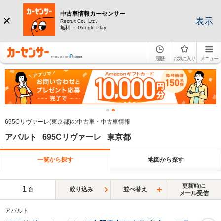
中古車情報カーセンサー
表示
Recruit Co., Ltd.
無料 － Google Play
履歴
お気に入り
メニュー
695Cリヴァーレ(東京都)の中古車・中古車情報
アバルト 695Cリヴァーレ 東京都
一覧から探す
地図から探す
更新時に
1
絞り込み
並べ替え
台
メール受信
アバルト