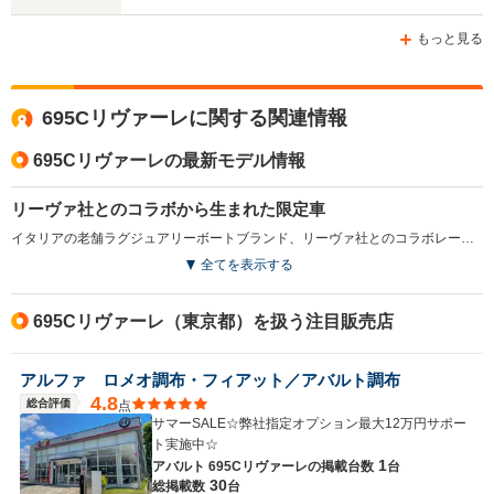
ホイールベース
ホイールベース
ホイー
もっと見る
-m
-m
695Cリヴァーレに関する関連情報
14.2km/L
13.2km/L
WLTCモード
└市街地:9.9km/L
└市街地:9.
695Cリヴァーレの最新モデル情報
-
燃費
└郊外:15.2km/L
└郊外:13.
└高速道路:16.6km/L
└高速道路:1
リーヴァ社とのコラボから生まれた限定車
イタリアの老舗ラグジュアリーボートブランド、リーヴァ社とのコラボレーションにより実現した限定車。リーヴァ社の最新鋭フライブリッジボート「リヴァーレ」からインスピレーションを受けて内外装がデザインされた。ボディカラーには専用のブルーとグレーが採用され、アクアマリンのアクセントラインが特徴となる。17インチ専用ホイールや、アクラポビッチ社製のカーボン仕上げハイパフォーマンスエキゾーストシステム、専用エンブレム、随所にあしらわれたクロームパーツなどラグジュアリーな雰囲気が高められている。エンジンは、1.3L直4ターボで、ATモード付5速シーケンシャルトランスミッションが組み合わされる（2018.11）
全てを表示する
排気量
1368cc
1368cc
1368cc
駆動方式
FF
FF
FF
695Cリヴァーレ（東京都）を扱う注目販売店
アルファ ロメオ調布・フィアット／アバルト調布
4.8
総合評価
点
サマーSALE☆弊社指定オプション最大12万円サポー
ト実施中☆
1
アバルト 695Cリヴァーレの
掲載台数
台
30
総掲載数
台