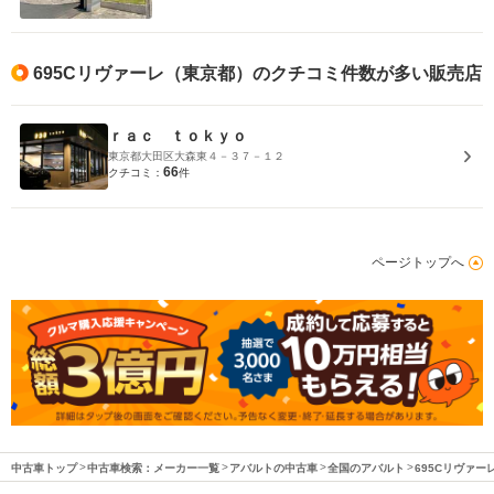
695Cリヴァーレ（東京都）のクチコミ件数が多い販売店
ｒａｃ ｔｏｋｙｏ
東京都大田区大森東４－３７－１２
66
クチコミ：
件
ページトップへ
中古車トップ
中古車検索：メーカー一覧
アバルトの中古車
全国のアバルト
695Cリヴァー