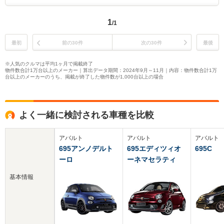
1
/1
最初
前の30件
次の30件
最後
※人気のクルマは平均1ヶ月で掲載終了
物件数合計1万台以上のメーカー｜算出データ期間：2024年9月～11月｜内容：物件数合計1万
台以上のメーカーのうち、掲載が終了した物件数が1,000台以上の場合
よく一緒に検討される車種を比較
アバルト
アバルト
アバルト
695アンノデルト
695エディツィオ
695C
ーロ
ーネマセラティ
基本情報