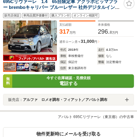
695Cリヴァーレ 1.4 65台限定車 アクラポビッマフラ
ー bremboキャリパー ブルーレザー 社外デジタルインナ
ーミラー Carplay リアパークセンサー キセノン 専用17
販売店保証
車両品質評価書付
購入プラン付
オンライン相談可
インチアルミ
支払総額
本体価格
317
296.
8
万円
万円
31,000
通常ローン
月々
円
年式
2019
年
走行
4.3
万km
車検
車検整備付
修復
なし
保証
保証付
整備
法定整備付
住所
東京都調布市
今すぐ在庫確認・見積依頼
無
電話する
料
販売店：
アルファ ロメオ調布・フィアット／アバルト調布
アバルト 695Cリヴァーレ（東京都）の中古車
物件更新時にメールを受け取る