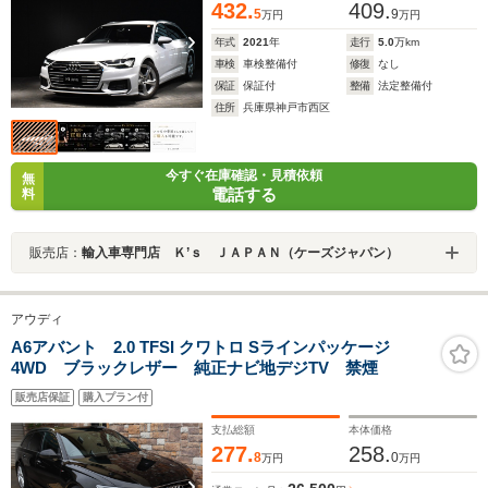
432.
409.
5
9
万円
万円
年式
2021
年
走行
5.0
万km
車検
車検整備付
修復
なし
保証
保証付
整備
法定整備付
住所
兵庫県神戸市西区
今すぐ在庫確認・見積依頼
無
電話する
料
販売店：
輸入車専門店 Ｋ’ｓ ＪＡＰＡＮ（ケーズジャパン）
アウディ
A6アバント 2.0 TFSI クワトロ Sラインパッケージ
4WD ブラックレザー 純正ナビ地デジTV 禁煙
販売店保証
購入プラン付
支払総額
本体価格
277.
258.
8
0
万円
万円