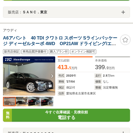
販売店：
ＳＡＮＣ．東京
アウディ
A6アバント 40 TDI クワトロ スポーツ Sラインパッケー
ジ ディーゼルターボ 4WD OP21AW ドライビング/エア
クオリティPKG 4ゾーンAAC 前後席シートヒーター パワ
販売店保証
車両品質評価書付
購入プラン付
オンライン相談可
ークロージングドア サンブラインド ワイヤレスチャージ
ング 前後ドラレコ ナビTV 全周囲カメラ パークアシスト
支払総額
本体価格
+ 禁煙車 バルコナ革
413.
399.
5
9
万円
万円
年式
2020
年
走行
2.9
万km
車検
'27/04
修復
なし
保証
保証付
整備
法定整備無
住所
愛知県名古屋市名東区
今すぐ在庫確認・見積依頼
無
電話する
料