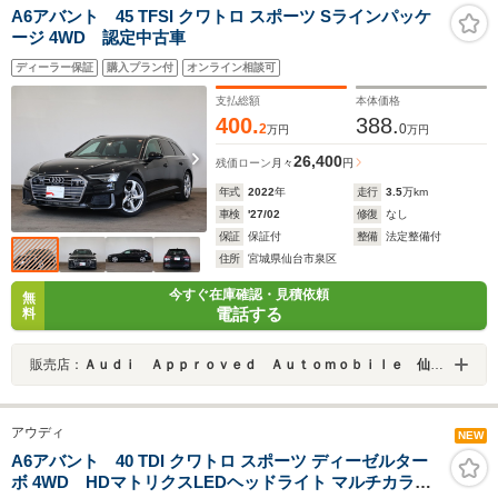
A6アバント 45 TFSI クワトロ スポーツ Sラインパッケ
ージ 4WD 認定中古車
ディーラー保証
購入プラン付
オンライン相談可
支払総額
本体価格
400.
388.
2
0
万円
万円
26,400
残価ローン
月々
円
年式
2022
年
走行
3.5
万km
車検
'27/02
修復
なし
保証
保証付
整備
法定整備付
住所
宮城県仙台市泉区
今すぐ在庫確認・見積依頼
無
電話する
料
販売店：
Ａｕｄｉ Ａｐｐｒｏｖｅｄ Ａｕｔｏｍｏｂｉｌｅ 仙台北
アウディ
NEW
A6アバント 40 TDI クワトロ スポーツ ディーゼルター
ボ 4WD HDマトリクスLEDヘッドライト マルチカラー