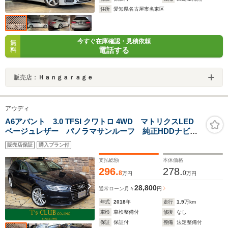
住所
愛知県名古屋市名東区
今すぐ在庫確認・見積依頼
無
電話する
料
販売店：
Ｈａｎｇａｒａｇｅ
アウディ
A6アバント 3.0 TFSI クワトロ 4WD マトリクスLED
ベージュレザー パノラマサンルーフ 純正HDDナビ地
デジTV 純正20インチアルミ クリアランスソナー 4ゾ
販売店保証
購入プラン付
ーンエアコン BOSEサウンドシステム マルチファンク
ションステアリング
支払総額
本体価格
296.
278.
8
0
万円
万円
28,800
通常ローン
月々
円
年式
2018
年
走行
1.9
万km
車検
車検整備付
修復
なし
保証
保証付
整備
法定整備付