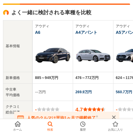
よく一緒に検討される車種を比較
アウディ
アウディ
アウディ
A6
A4アバント
A5アバ
基本情報
新車価格
885～949万円
476～772万円
624～11
中古車
‐‐‐万円
269.9万円
560.7万円
平均価格
クチコミ
-
4.7
-
総合評価
※
人気のクルマは平均1ヶ月で掲載終了
在庫が無くなる前にお問い合わせください
乗車定員
5人
5人
5人
ホーム
検索
履歴
お気に入り
▼
全てを表示する