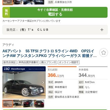
住所
兵庫県加古川市
今すぐ在庫確認・見積依頼
無
電話する
料
カーセンサーアフター保証がAプランに付いています
販売店：
（有）Ｔ’ｓ ＣＬＵＢ
アウディ
A6アバント 55 TFSI クワトロ Sライン 4WD OP21イ
ンチAW アシスタンスPKG プライバシーガラス 前後ドラ
レコ フロントクロストラフィックアシスト サラウンドビ
販売店保証
車両品質評価書付
購入プラン付
オンライン相談可
ューカメラ カーブストーンアシスト リヤサイドエアバッ
グ アダプティブウインドウワイパー 禁煙車
支払総額
本体価格
366.
344.
1
9
万円
万円
年式
2019
年
走行
5.0
万km
車検
車検整備付
修復
なし
保証
保証付
整備
法定整備付
住所
愛知県名古屋市名東区