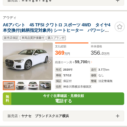
販売店：
Ｈａｎｇａｒａｇｅ
アウディ
A6アバント 45 TFSI クワトロ スポーツ 4WD タイヤ4
本交換付(銘柄指定対象外) シートヒーター パワーシー
トフロアマット コネクテッド機能 ナビ 音楽プレー
販売店保証
車両品質評価書付
購入プラン付
ヤー接続 Bluetooth接続 TV ETC LEDヘッドライ
ト 電動リアゲート 全周囲カメラ
支払総額
本体価格
369
356.
0
万円
万円
59,700
残価ローン
月々
円
年式
2020
年
走行
3.7
万km
車検
'27/12
修復
なし
保証
保証付
整備
法定整備無
住所
神奈川県横浜市都筑区
今すぐ在庫確認・見積依頼
無
電話する
料
販売店：
ヤナセ ブランドスクエア横浜