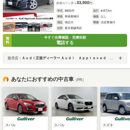
33,900
残価ローン
月々
円
年式
2021
年
走行
4.0
万km
車検
車検整備付
修復
なし
保証
保証付
整備
法定整備付
住所
東京都練馬区
今すぐ在庫確認・見積依頼
無
電話する
料
販売店：
Ａｕｄｉ正規ディーラー Ａｕｄｉ Ａｐｐｒｏｖｅｄ Ａｕｔｏｍｏｂｉｌｅ練馬
あなたにおすすめの中古車
［PR］
スバル
スバル
スズキ