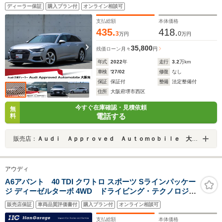
アンビエントライティング パークアシストパッケージ プ
ディーラー保証
購入プラン付
オンライン相談可
ライバシーガラス ワイヤレスチャージング
支払総額
本体価格
435.
418.
3
0
万円
万円
35,800
残価ローン
月々
円
年式
2022
年
走行
3.2
万km
車検
'27/02
修復
なし
保証
保証付
整備
法定整備付
住所
大阪府堺市西区
今すぐ在庫確認・見積依頼
無
電話する
料
販売店：
Ａｕｄｉ Ａｐｐｒｏｖｅｄ Ａｕｔｏｍｏｂｉｌｅ 大阪南
アウディ
A6アバント 40 TDI クワトロ スポーツ Sラインパッケー
ジ ディーゼルターボ 4WD ドライビング・テクノロジ
ー・S-LinePKG ダイナミックオールホイールステアリン
販売店保証
車両品質評価書付
購入プラン付
オンライン相談可
グ ダンピングコントロールサス 4ゾーンAAC パワークロ
ージングドア 前後シート/ステアリングヒーター ワイヤ
支払総額
本体価格