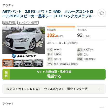
アウディ
A6アバント 2.8 FSI クワトロ 4WD クルーズコントロ
ールBOSEスピーカー黒革シートETCバックカメラフルセ
グTVBluetoothシートヒーター障害物センサーアイドリン
販売店保証
オンライン相談可
グストップ電動パーキングブレーキ
支払総額
本体価格
102.
93.
8
9
万円
万円
16,300
通常ローン
月々
円
年式
2014
年
走行
5.9
万km
車検
'27/04
修復
なし
保証
保証付
整備
法定整備付
住所
神奈川県横浜市都筑区
今すぐ在庫確認・見積依頼
無
電話する
料
販売店：
ＷＩＬＬＮＥＸＴ ウィルネクスト 港北インター店
アウディ