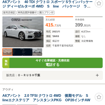
A6アバント 40 TDI クワトロ スポーツ Sラインパッケー
ジ ディーゼルターボ 4WD S line パッケージ ライ
ティングパッケージ 4ゾーンデラックスオートマチック
販売店保証
車両品質評価書付
購入プラン付
エアコンディショナー グレイシアホワイト シートヒ
ーター (リヤ) パークアシストパッケージ Apple
支払総額
本体価格
Car Play ナビ TV
415.
399.
7
9
万円
万円
年式
2021
年
走行
4.2
万km
車検
'28/03
修復
なし
保証
保証付
整備
法定整備無
住所
千葉県千葉市稲毛区
今すぐ在庫確認・見積依頼
無
電話する
料
販売店：
Ｏ－ＲＵＳＨ千葉
アウディ
A6アバント 2.0 TFSI クワトロ 4WD 後期モデル S
lineエクステリア アシスタンスPKG OP20インチAW