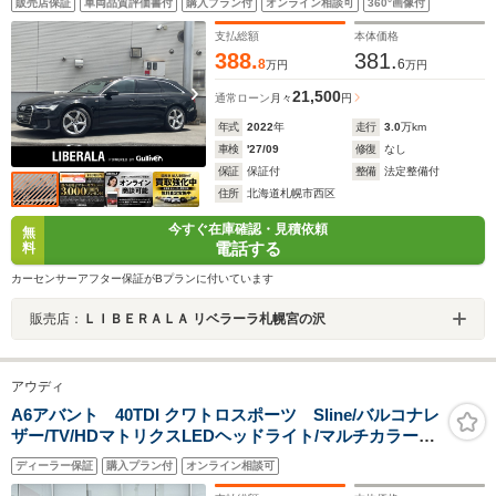
販売店保証
車両品質評価書付
購入プラン付
オンライン相談可
360°画像付
黒革シート パワーシート シートヒーター ステアリ
ングヒーター 電動リアゲート CarPlay対応 ドラレ
支払総額
本体価格
コ ETC
388.
381.
8
6
万円
万円
21,500
通常ローン
月々
円
年式
2022
年
走行
3.0
万km
車検
'27/09
修復
なし
保証
保証付
整備
法定整備付
住所
北海道札幌市西区
今すぐ在庫確認・見積依頼
無
電話する
料
カーセンサーアフター保証がBプランに付いています
販売店：
ＬＩＢＥＲＡＬＡ リベラーラ札幌宮の沢
アウディ
A6アバント 40TDI クワトロスポーツ Sline/バルコナレ
ザー/TV/HDマトリクスLEDヘッドライト/マルチカラーア
ンビエントライト/オプションホイール(Audi Sport)/パワ
ディーラー保証
購入プラン付
オンライン相談可
ークロージング/ワイヤレスチャージング/