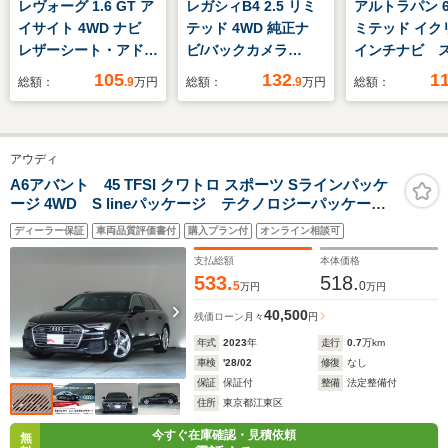
レヴォーグ 1.6 GT ア
レガシィB4 2.5 リミ
アルトラパン 6
イサイト 4WD ナビ
テッド 4WD 純正ナ
ミテッド イク
レザーシート・アドバ
ビ/バックカメラ
インチナビ 
ンスセーフティ・アド
Bluetooth/AUX 前席
ーフティサポ
105
132
1
総額：
.9
万円
総額：
.9
万円
総額：
バンスドセーフティサ
シートヒーター レー
正アルミホ
ポート・アダプティブ
ダークルーズコントロ
HIDオートラ
クルーズコントロー
ール 車線逸脱警報 エ
席シートヒー
アウディ
ル・レーンキープアシ
マージェンシーブレー
イドリングス
スト・アイドリングス
キ アイドリングスト
ビルトインET
A6アバント 45 TFSI クワトロ スポーツ Sラインパッケ
ージ 4WD S lineパッケージ テクノロジーパッケー
トップ・社外前方ドラ
ップ 前席パワーシー
ートキー プ
ジ パノラマサンルーフ 認定中古車
イブレコーダー・X-
ト ハーマンカードン
タート ベン
ディーラー保証
車両品質評価書付
購入プラン付
オンライン相談可
MODE
サウンド
支払総額
本体価格
533.
518.
5
0
万円
万円
40,500
残価ローン
月々
円
年式
2023
年
走行
0.7
万km
車検
'28/02
修復
なし
保証
保証付
整備
法定整備付
住所
東京都江東区
今すぐ在庫確認・見積依頼
無