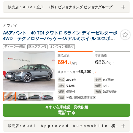
販売店：
Ａｕｄｉ立川 （株）ビジョナリング ビジョナグループ
アウディ
A6アバント 40 TDI クワトロ Sライン ディーゼルターボ
4WD テクノロジーパッケージ/アルミホイ-ル 10スポー
クスターデザイン メタリックブラック ポーリッシュト
ディーラー保証
購入プラン付
オンライン相談可
8.5Jx20 (Audi sport)/ブラック Audi rings & ブラックス
タイリングパッケージ
支払総額
本体価格
694.
686.
1
0
万円
万円
68,200
残価ローン
月々
円
年式
2025
年
走行
0.4
万km
車検
'28/06
修復
なし
保証
保証付
整備
法定整備付
住所
神奈川県横浜市青葉区
今すぐ在庫確認・見積依頼
電話する
販売店：
Ａｕｄｉ Ａｐｐｒｏｖｅｄ Ａｕｔｏｍｏｂｉｌｅ 横浜青葉