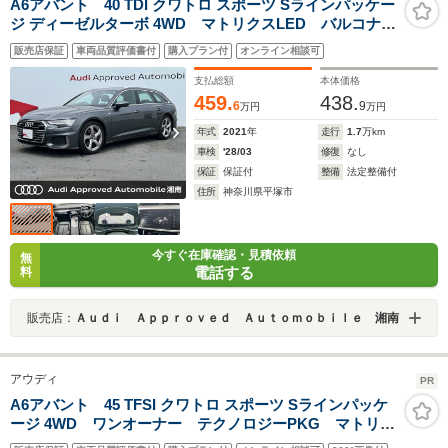
A6アバント 40 TDI クワトロ スポーツ Sラインパッケー
ジ ディーゼルターボ 4WD マトリクスLED バルコナレ
ザー スマホ連携 アンビエントライト ドライブセレ
販売店保証
車両品質評価書付
購入プラン付
オンライン相談可
クト ACC レーンアシスト サイドアシスト ホール
ドアシスト シートヒーター バックカメラ TVチュー
支払総額
本体価格
ナー
459.
438.
6
9
万円
万円
年式
2021
年
走行
1.7
万km
車検
'28/03
修復
なし
保証
保証付
整備
法定整備付
住所
神奈川県平塚市
今すぐ在庫確認・見積依頼
無
電話する
料
販売店：
Ａｕｄｉ Ａｐｐｒｏｖｅｄ Ａｕｔｏｍｏｂｉｌｅ 湘南
アウディ
PR
A6アバント 45 TFSI クワトロ スポーツ Sラインパッケ
ージ 4WD ワンオーナー テクノロジーPKG マトリク
スLEDヘッドライト ACC バーチャルコックピット