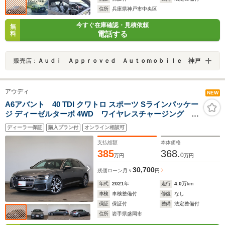
住所
兵庫県神戸市中央区
今すぐ在庫確認・見積依頼
無
電話する
料
販売店：
Ａｕｄｉ Ａｐｐｒｏｖｅｄ Ａｕｔｏｍｏｂｉｌｅ 神戸
アウディ
NEW
A6アバント 40 TDI クワトロ スポーツ Sラインパッケー
ジ ディーゼルターボ 4WD ワイヤレスチャージング
20AW 認定中古車
ディーラー保証
購入プラン付
オンライン相談可
支払総額
本体価格
385
368.
0
万円
万円
30,700
残価ローン
月々
円
年式
2021
年
走行
4.0
万km
車検
車検整備付
修復
なし
保証
保証付
整備
法定整備付
住所
岩手県盛岡市