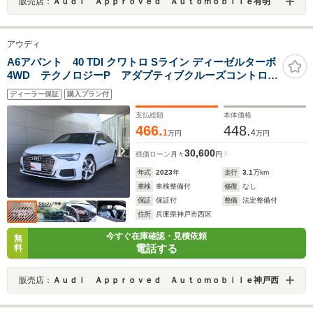
販売店：
Ａｕｄｉ Ａｐｐｒｏｖｅｄ Ａｕｔｏｍｏｂｉｌｅ有明
アウディ
A6アバント 40 TDI クワトロ Sライン ディーゼルターボ
4WD テクノロジーP アダプティブクルーズコントロー
ル サイドアシスト レーンキープ ワイヤレスチャー
ディーラー保証
購入プラン付
ジング スマートフォンインターフェース バーチャル
コックピット HDマトリクスLEDヘッドライト 全方位
支払総額
本体価格
カメラ
466.
448.
1
4
万円
万円
30,600
残価ローン
月々
円
年式
2023
年
走行
3.1
万km
車検
車検整備付
修復
なし
保証
保証付
整備
法定整備付
住所
兵庫県神戸市西区
今すぐ在庫確認・見積依頼
無
電話する
料
販売店：
Ａｕｄｉ Ａｐｐｒｏｖｅｄ Ａｕｔｏｍｏｂｉｌｅ神戸西