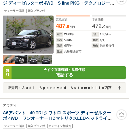
ジ ディーゼルターボ 4WD S line PKG・テクノロジーパ
ッケージ・アルミホイール5アームダイナミックデザイン
ディーラー保証
購入プラン付
8.5J x 19・バルコナレザー S lineロゴ・パークアシストパ
ッケージ・HDマトリクスLEDヘッドライト
支払総額
本体価格
487.
472.
5
0
万円
万円
年式
2023
年
走行
1.5
万km
車検
'28/02
修復
なし
保証
保証付
整備
法定整備付
住所
兵庫県西宮市
今すぐ在庫確認・見積依頼
無
電話する
料
販売店：
Ａｕｄｉ Ａｐｐｒｏｖｅｄ Ａｕｔｏｍｏｂｉｌｅ西宮
アウディ
A6アバント 40 TDI クワトロ スポーツ ディーゼルター
ボ 4WD ワンオーナー HDマトリクスLEDヘッドライト
Luxuryパッケージ アシスタンスパッケージ エアクオリテ
ディーラー保証
購入プラン付
オンライン相談可