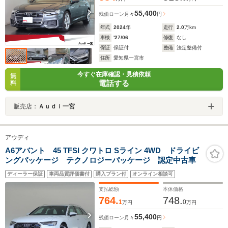
55,400
残価ローン
月々
円
年式
2024
年
走行
2.0
万km
車検
'27/06
修復
なし
保証
保証付
整備
法定整備付
住所
愛知県一宮市
今すぐ在庫確認・見積依頼
無
電話する
料
販売店：
Ａｕｄｉ一宮
アウディ
A6アバント 45 TFSI クワトロ Sライン 4WD ドライビ
ングパッケージ テクノロジーパッケージ 認定中古車
ディーラー保証
車両品質評価書付
購入プラン付
オンライン相談可
支払総額
本体価格
764.
748.
1
0
万円
万円
55,400
残価ローン
月々
円