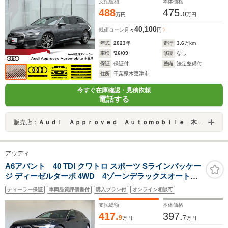
支払総額
本体価格
488
475.
0
万円
万円
40,100
残価ローン
月々
円
年式
2023
年
走行
3.6
万km
車検
'26/09
修復
なし
保証
保証付
整備
法定整備付
住所
千葉県木更津市
今すぐ在庫確認・見積依頼
電話する
販売店：
Ａｕｄｉ Ａｐｐｒｏｖｅｄ Ａｕｔｏｍｏｂｉｌｅ 木更津
アウディ
A6アバント 40 TDI クワトロ スポーツ Sラインパッケー
ジ ディーゼルターボ 4WD 4ゾーンデラックスオートマ
チックエアコンディショナー HDマトリクスLEDヘッド
ディーラー保証
車両品質評価書付
購入プラン付
オンライン相談可
ライト S line パークアシストパッケージ バルコナ
レザー プライバシーガラス 認定中古車
支払総額
本体価格
417.
397.
9
7
万円
万円