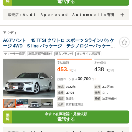
電話する
料
販売店：
Ａｕｄｉ Ａｐｐｒｏｖｅｄ Ａｕｔｏｍｏｂｉｌｅ有明
アウディ
A6アバント 45 TFSI クワトロ スポーツ Sラインパッケ
ージ 4WD S line パッケージ テクノロジーパッケー
ジ 認定中古車
ディーラー保証
車両品質評価書付
購入プラン付
オンライン相談可
支払総額
本体価格
453.
438.
3
0
万円
万円
30,700
残価ローン
月々
円
年式
2022
年
走行
3.3
万km
車検
'27/05
修復
なし
保証
保証付
整備
法定整備付
住所
東京都江東区
今すぐ在庫確認・見積依頼
無
電話する
料