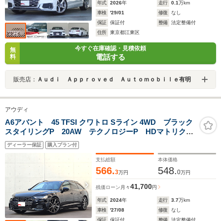
年式
2026
年
走行
0.1
万km
車検
'29/01
修復
なし
保証
保証付
整備
法定整備付
住所
東京都江東区
今すぐ在庫確認・見積依頼
無
電話する
料
販売店：
Ａｕｄｉ Ａｐｐｒｏｖｅｄ Ａｕｔｏｍｏｂｉｌｅ有明
アウディ
A6アバント 45 TFSI クワトロ Sライン 4WD ブラック
スタイリングP 20AW テクノロジーP HDマトリクス
LED 全方位カメラ 前後センサー アダプティブクル
ディーラー保証
購入プラン付
ーズコントロール サイドアシスト レーンキープ ス
マートフォンインターフェース ETC
支払総額
本体価格
566.
548.
3
0
万円
万円
41,700
残価ローン
月々
円
年式
2024
年
走行
3.7
万km
車検
'27/08
修復
なし
保証
保証付
整備
法定整備付