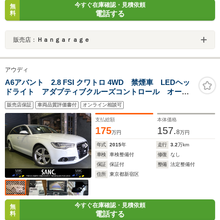
今すぐ在庫確認・見積依頼
無
電話する
料
販売店：
Ｈａｎｇａｒａｇｅ
アウディ
A6アバント 2.8 FSI クワトロ 4WD 禁煙車 LEDヘッ
ドライト アダプティブクルーズコントロール オート
マチックテールゲート レザーシート シートヒータ
販売店保証
車両品質評価書付
オンライン相談可
ー BOSEサラウンドシステム 8インチモニター MMI
システム スタートストップシステム
支払総額
本体価格
175
157.
8
万円
万円
年式
2015
年
走行
3.2
万km
車検
車検整備付
修復
なし
保証
保証付
整備
法定整備付
住所
東京都新宿区
今すぐ在庫確認・見積依頼
無
電話する
料