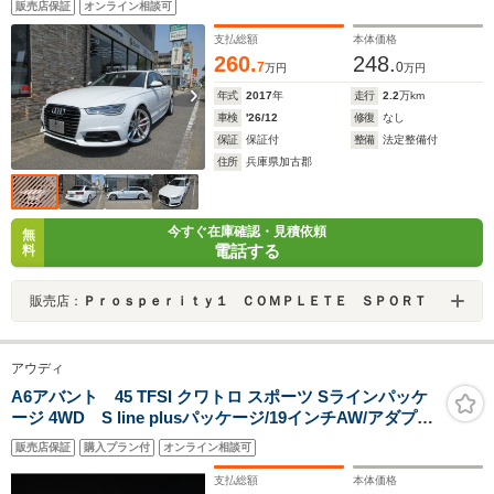
販売店保証
オンライン相談可
支払総額
本体価格
260.
248.
7
0
万円
万円
年式
2017
年
走行
2.2
万km
車検
'26/12
修復
なし
保証
保証付
整備
法定整備付
住所
兵庫県加古郡
今すぐ在庫確認・見積依頼
無
電話する
料
販売店：
Ｐｒｏｓｐｅｒｉｔｙ１ ＣＯＭＰＬＥＴＥ ＳＰＯＲＴ
アウディ
A6アバント 45 TFSI クワトロ スポーツ Sラインパッケ
ージ 4WD S line plusパッケージ/19インチAW/アダプテ
ィブクルーズコントロール/シートベンチレーション
販売店保証
購入プラン付
オンライン相談可
支払総額
本体価格