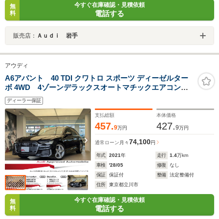
今すぐ在庫確認・見積依頼
無
電話する
料
販売店：
Ａｕｄｉ 岩手
アウディ
A6アバント 40 TDI クワトロ スポーツ ディーゼルター
ボ 4WD 4ゾーンデラックスオートマチックエアコンデ
ィショナー/Bang & Olufsen 3D サウンドシステム (16ス
ディーラー保証
ピーカー)/コントロールコード/ドライビングパッケージ/
パワークロージングドア
支払総額
本体価格
457.
427.
9
9
万円
万円
74,100
通常ローン
月々
円
年式
2021
年
走行
1.4
万km
車検
'28/05
修復
なし
保証
保証付
整備
法定整備付
住所
東京都立川市
今すぐ在庫確認・見積依頼
無
電話する
料