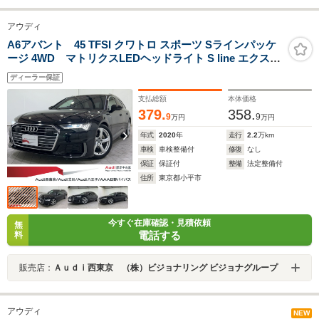
アウディ
A6アバント 45 TFSI クワトロ スポーツ Sラインパッケ
ージ 4WD マトリクスLEDヘッドライト S line エクステ
リ アシスタンスパッケージ アルミホイール5アームダイ
ディーラー保証
ナミックデザイン ワイヤレスチャージング
支払総額
本体価格
379.
358.
9
9
万円
万円
年式
2020
年
走行
2.2
万km
車検
車検整備付
修復
なし
保証
保証付
整備
法定整備付
住所
東京都小平市
今すぐ在庫確認・見積依頼
無
電話する
料
販売店：
Ａｕｄｉ西東京 （株）ビジョナリング ビジョナグループ
アウディ
NEW