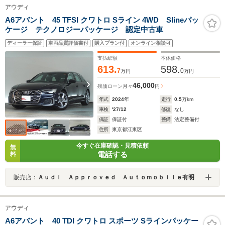
アウディ
A6アバント 45 TFSI クワトロ Sライン 4WD Slineパッ
ケージ テクノロジーパッケージ 認定中古車
ディーラー保証
車両品質評価書付
購入プラン付
オンライン相談可
支払総額
本体価格
613.
598.
7
0
万円
万円
46,000
残価ローン
月々
円
年式
2024
年
走行
0.5
万km
車検
'27/12
修復
なし
保証
保証付
整備
法定整備付
住所
東京都江東区
今すぐ在庫確認・見積依頼
無
電話する
料
販売店：
Ａｕｄｉ Ａｐｐｒｏｖｅｄ Ａｕｔｏｍｏｂｉｌｅ有明
アウディ
A6アバント 40 TDI クワトロ スポーツ Sラインパッケー