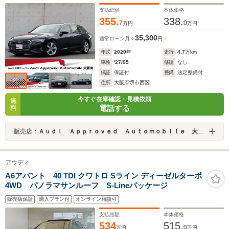
ィパッケージ ワイヤレスチャージング
支払総額
本体価格
355.
338.
7
0
万円
万円
35,300
通常ローン
月々
円
年式
2020
年
走行
4.7
万km
車検
'27/05
修復
なし
保証
保証付
整備
法定整備付
住所
大阪府堺市西区
今すぐ在庫確認・見積依頼
無
電話する
料
販売店：
Ａｕｄｉ Ａｐｐｒｏｖｅｄ Ａｕｔｏｍｏｂｉｌｅ 大阪南
アウディ
A6アバント 40 TDI クワトロ Sライン ディーゼルターボ
4WD パノラマサンルーフ S-Lineパッケージ
販売店保証
購入プラン付
オンライン相談可
支払総額
本体価格
534
515.
0
万円
万円