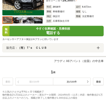
26,500
通常ローン
月々
円
年式
2016
年
走行
5.0
万km
車検
車検整備付
修復
なし
保証
保証付
整備
法定整備付
住所
兵庫県加古川市
今すぐ在庫確認・見積依頼
無
電話する
料
カーセンサーアフター保証がAプランに付いています
販売店：
（有）Ｔ’ｓ ＣＬＵＢ
アウディ A6アバント（全国）の中古車
1
/4
最初
前の30件
次の30件
最後
※人気のクルマは平均1ヶ月で掲載終了
物件数合計1万台以上のメーカー｜算出データ期間：2024年9月～11月｜内容：物件数合計1万
台以上のメーカーのうち、掲載が終了した物件数が1,000台以上の場合