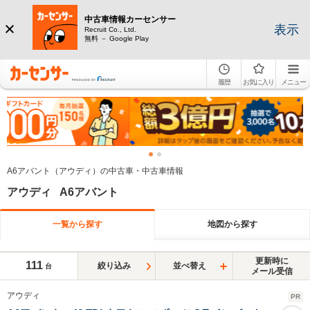
中古車情報カーセンサー
表示
Recruit Co., Ltd.
無料 － Google Play
履歴
お気に入り
メニュー
A6アバント（アウディ）の中古車・中古車情報
アウディ A6アバント
一覧から探す
地図から探す
更新時に
111
絞り込み
並べ替え
台
メール受信
アウディ
PR