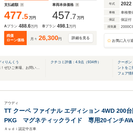
ーター認定中古車
2022
年式
支払総額
車両本体価格
477
457
車検整
車検
.5
.7
万円
万円
保証付
保証
488.6
498.1
A
プラン
B
プラン
万円
万円
2000C
排気量
残価
26,300
詳細を見る
月々
円
ローン価格
お気に入り
ディりんくう
クチコミ評価：
4.9
点（
934
件）
クーポン
Audi認定中古車全国最大級展示！ぜひご来場、お問い合わせ下さい。
ントをご
フェア情
アウディ
TT クーペ ファイナル エディション 4WD 200台限定車 コンフォート
PKG マグネティックライド 専用20インチ
レッドキャリパー マトリクスLED ドライブ
Ａｕｄｉ認定中古車