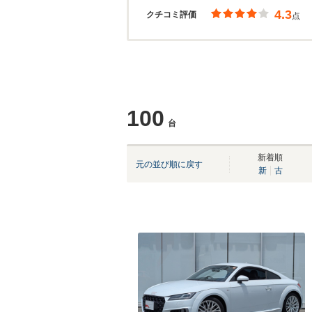
4.3
クチコミ評価
点
100
台
新着順
元の並び順に戻す
新
古