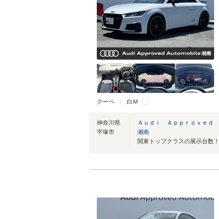
クーペ
白Ｍ
神奈川県
Ａｕｄｉ Ａｐｐｒｏｖｅｄ
平塚市
湘南