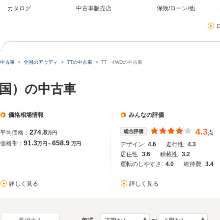
カタログ
中古車販売店
保険/ローン/他
中古車
全国のアウディ
TTの中古車
TT・4WDの中古車
全国）の中古車
価格相場情報
みんなの評価
4.3
274.8
総合評価
平均価格：
点
万円
91.3
658.9
価格帯：
万円～
万円
デザイン:
4.6
走行性:
4.3
居住性:
3.6
積載性:
3.2
運転のしやすさ:
4.0
維持費:
3.4
詳しく見る
詳しく見る