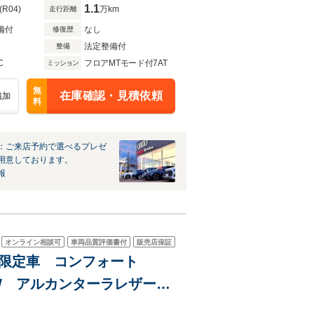
1.1
(R04)
万km
走行距離
備付
なし
修復歴
法定整備付
整備
C
フロアMTモード付7AT
ミッション
無
在庫確認・見積依頼
追加
料
：ご来店予約で選べるプレゼ
用意しております。
報
オンライン相談可
車両品質評価書付
販売店保証
AW アルカンターラレザー
セレクト スマホ連携 クル