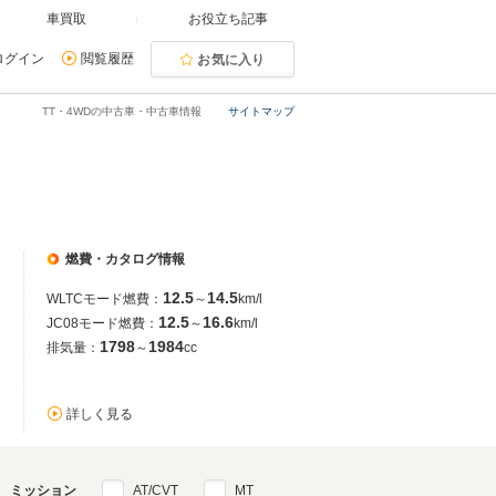
車買取
お役立ち記事
ログイン
閲覧履歴
お気に入り
TT・4WDの中古車・中古車情報
サイトマップ
燃費・カタログ情報
12.5
14.5
WLTCモード燃費：
～
km/l
12.5
16.6
JC08モード燃費：
～
km/l
1798
1984
排気量：
～
cc
詳しく見る
ミッション
AT/CVT
MT