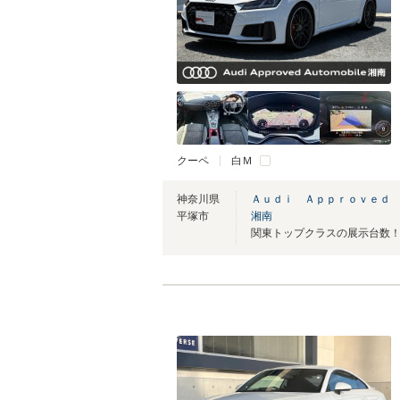
クーペ
白Ｍ
神奈川県
Ａｕｄｉ Ａｐｐｒｏｖｅｄ
平塚市
湘南