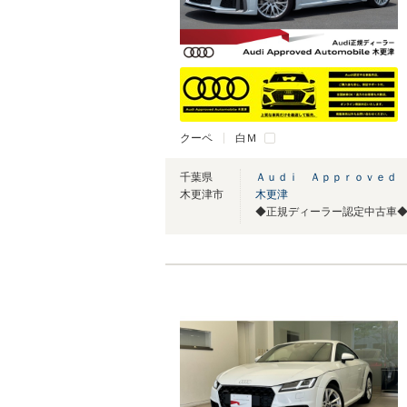
クーペ
白Ｍ
千葉県
Ａｕｄｉ Ａｐｐｒｏｖｅｄ
木更津市
木更津
◆正規ディーラー認定中古車