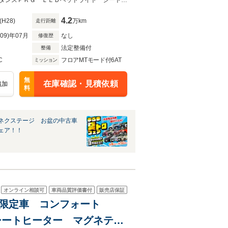
TC
★グループ約３０，０００台の在庫から取り寄せ可能！★レザーＰＫＧ アシスタンスＰＫＧ ＬＥＤヘッドライト シートヒーター パワーシート フルセグ 禁煙車
4.2
(H28)
万km
走行距離
R09)年07月
なし
修復歴
法定整備付
整備
C
フロアMTモード付6AT
ミッション
無
在庫確認・見積依頼
追加
料
ネクステージ お盆の中古車
ェア！！
オンライン相談可
車両品質評価書付
販売店保証
シートヒーター マグネティ