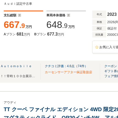
ックライド クルーズコントロール ホールド
Ａｕｄｉ認定中古車
LED ブラックスタイリング
2023
年式
支払総額
車両本体価格
667
648
2026(
車検
.9
.9
万円
万円
保証付
保証
681
677.3
A
プラン
B
プラン
万円
万円
2000C
排気量
お気に入り
 Ａｕｔｏｍｏｂｉｌｅ
クチコミ評価：
4.6
点（
74
件）
クーポン：
ギフト券
カーセンサーアフター保証取扱店
関東トップクラスの展示台数！！！常時１００台展示中！！！
フェア情
アウディ
TT クーペ ファイナル エディション 4WD 限定200台 コンフォートPKG
マグネティックライド OP20インチAW ア