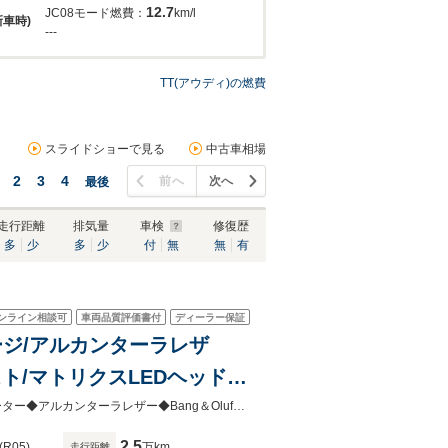
12.7
JC08モード燃費：
km/l
新車時)
---
TT(アウディ)の燃費
スライドショーで見る
中古車相場
2
3
4
前へ
次へ
最後
走行距離
排気量
車検
修復歴
多
少
多
少
付
無
無
有
ンライン相談可
車両品質評価書付
ディーラー保証
パッケージ/アルカンターラレザ
シスト/マトリクスLEDヘッドラ
ール/
Slineパッケージ◆コンフォートパッケージ◆クルーズコントロール◆シートヒーター◆アルカンターラレザー◆Bang＆Olufsen◆サイドアシスト◆マトリクスLEDヘッドライト◆
2.5
(R05)
万km
走行距離