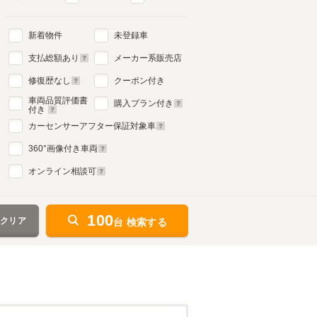
新着物件
未登録車
支払総額あり
メーカー系販売店
修復歴なし
クーポン付き
車両品質評価書
購入プラン付き
付き
カーセンサーアフター保証対象車
360
°画像付き車両
オンライン相談可
100
をクリア
台 検索する