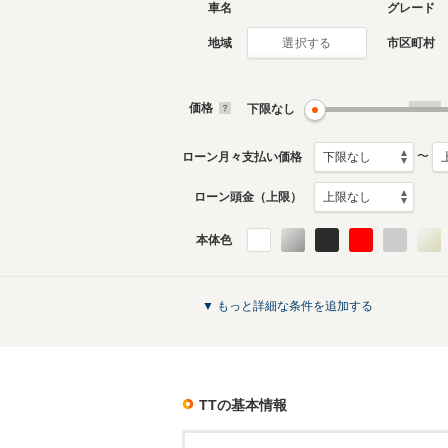
車名
グレード
地域
市区町村
選択する
3代目
2代目
2015年8月～2024年10月
2006年1
生産モデル
生産モデ
価格
下限なし
TTのカタログを見る
〜
ローン月々支払い価格
ローン頭金（上限）
本体色
▼ もっと詳細な条件を追加する
TT
の基本情報