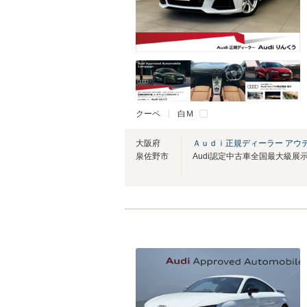
クーペ
白Ｍ
大阪府
Ａｕｄｉ正規ディーラー アウ
泉佐野市