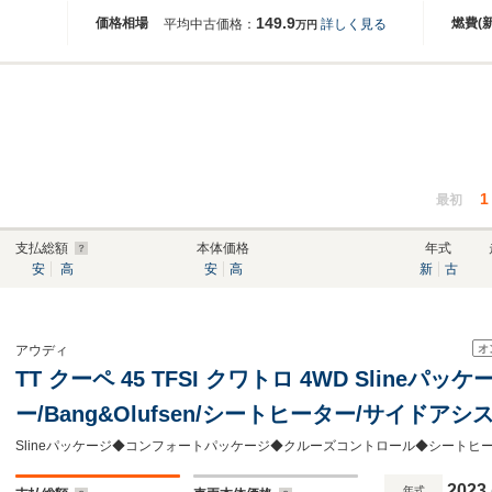
149.9
価格相場
燃費(
平均中古価格：
詳しく見る
万円
1
最初
支払総額
本体価格
年式
安
高
安
高
新
古
オ
アウディ
TT クーペ 45 TFSI クワトロ 4WD Sline
ー/Bang&Olufsen/シートヒーター/サイドア
イト/リヤカメラ/パドルシフト/クルーズコントロ
2023
年式