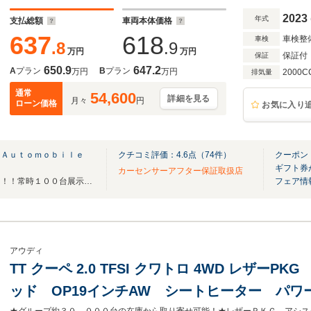
コン シートヒーター
2023
年式
支払総額
車両本体価格
637
618
車検整
車検
.8
.9
万円
万円
保証付
保証
650.9
647.2
A
プラン
B
プラン
万円
万円
2000C
排気量
通常
54,600
詳細を見る
月々
円
ローン価格
お気に入り
 Ａｕｔｏｍｏｂｉｌｅ
クチコミ評価：
4.6
点（
74
件）
クーポン：
ギフト券
カーセンサーアフター保証取扱店
関東トップクラスの展示台数！！！常時１００台展示中！！！
フェア情
アウディ
TT クーペ 2.0 TFSI クワトロ 4WD レザーP
ッド OP19インチAW シートヒーター パ