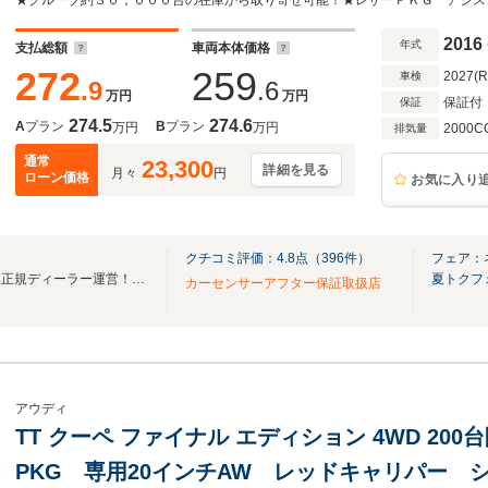
車 バーチャルコックピット バックカメラ E
2016
年式
支払総額
車両本体価格
272
259
2027(
車検
.9
.6
万円
万円
保証付
保証
274.5
274.6
A
プラン
B
プラン
万円
万円
2000C
排気量
通常
23,300
詳細を見る
月々
円
ローン価格
お気に入り
クチコミ評価：
4.8
点（
396
件）
フェア：
東証プライム市場上場！輸入車正規ディーラー運営！グループ輸入車総在庫1,500台以上
夏トクフ
カーセンサーアフター保証取扱店
アウディ
TT クーペ ファイナル エディション 4WD 200台限定車 コンフォート
PKG 専用20インチAW レッドキャリパー 