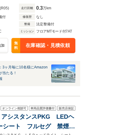
0.3
(R05)
万km
走行距離
備付
なし
修復歴
法定整備付
整備
C
フロアMTモード付7AT
ミッション
無
在庫確認・見積依頼
追加
料
3ヶ月毎に10名様にAmazon
が当たる！
報
オンライン相談可
車両品質評価書付
販売店保証
KG アシスタンスPKG LEDヘ
ワーシート フルセグ 禁煙