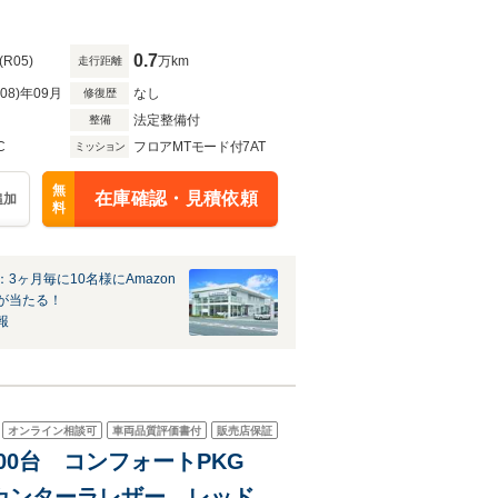
アシスト マトリクス
0.7
(R05)
万km
走行距離
R08)年09月
なし
修復歴
法定整備付
整備
C
フロアMTモード付7AT
ミッション
無
在庫確認・見積依頼
追加
料
3ヶ月毎に10名様にAmazon
が当たる！
報
オンライン相談可
車両品質評価書付
販売店保証
ルカンターラレザー レッドキ