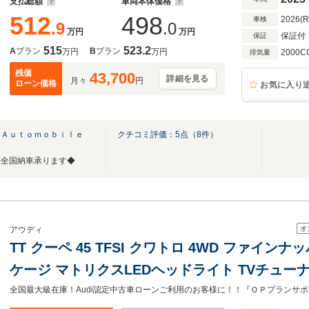
支払総額
車両本体価格
512
498
2026(
車検
.9
.0
万円
万円
保証付
保証
515
523.2
A
プラン
B
プラン
万円
万円
2000C
排気量
残価
43,700
詳細を見る
月々
円
ローン価格
お気に入り
 Ａｕｔｏｍｏｂｉｌｅ
クチコミ評価：
5
点（
8
件）
◆全国納車承ります◆
オ
アウディ
TT クーペ 45 TFSI クワトロ 4WD ファイ
ケージ マトリクスLEDヘッドライト TVチュー
ルーズコントロール マトリクスLEDヘッドライ