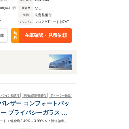
R08)年10月
なし
修復歴
法定整備付
整備
C
フロアMTモード付7AT
ミッション
無
在庫確認・見積依頼
追加
料
ンライン相談可
車両品質評価書付
ディーラー保証
ンナッパレザー コンフォートパッ
ナー プライバシーガラス ク
ト パワーシート シートヒ
全国最大級在庫！Audi認定中古車ローンご利用のお客様に！！『ＯＰプランサポート＋低金利2.49%～3.99%ｏｒ陸送無料』※各種条件あります。下取・買取・保険もご相談ください