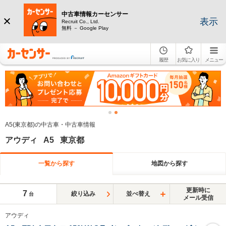
中古車情報カーセンサー
表示
Recruit Co., Ltd.
無料 － Google Play
履歴
お気に入り
メニュー
A5(東京都)の中古車・中古車情報
アウディ A5 東京都
一覧から探す
地図から探す
更新時に
7
絞り込み
並べ替え
台
メール受信
アウディ