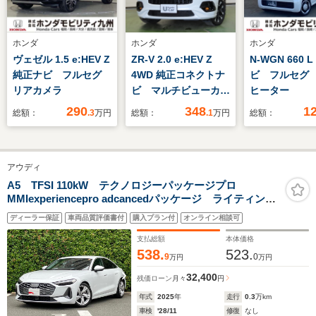
ホンダ
ホンダ
ホンダ
ヴェゼル 1.5 e:HEV Z
ZR-V 2.0 e:HEV Z
N-WGN 660 
純正ナビ フルセグ
4WD 純正コネクトナ
ビ フルセグ
リアカメラ
ビ マルチビューカメ
ヒーター
ラ ETC パドルシフ
290
348
1
総額：
.3
万円
総額：
.1
万円
総額：
ト パワーゲート フ
ルセグTV
アウディ
A5 TFSI 110kW テクノロジーパッケージプロ
MMIexperiencepro adcancedパッケージ ライティング
パッケージ 認定中古車
ディーラー保証
車両品質評価書付
購入プラン付
オンライン相談可
支払総額
本体価格
538.
523.
9
0
万円
万円
32,400
残価ローン
月々
円
年式
2025
年
走行
0.3
万km
車検
'28/11
修復
なし