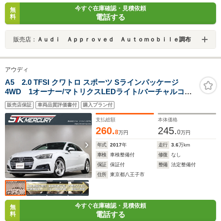
今すぐ在庫確認・見積依頼
無
電話する
料
販売店：
Ａｕｄｉ Ａｐｐｒｏｖｅｄ Ａｕｔｏｍｏｂｉｌｅ調布
アウディ
A5 2.0 TFSI クワトロ スポーツ Sラインパッケージ
4WD 1オーナー/マトリクスLEDライト/バーチャルコッ
クピッド/ハーフレザー/全方位カメラ/純正ナビ/地デ
販売店保証
車両品質評価書付
購入プラン付
ジ/Bluetooth/純正18AW/ACC/サイド・レーンアシスト/パ
ドルシフト/シートヒーター
支払総額
本体価格
260.
245.
8
0
万円
万円
年式
2017
年
走行
3.6
万km
車検
車検整備付
修復
なし
保証
保証付
整備
法定整備付
住所
東京都八王子市
今すぐ在庫確認・見積依頼
無
電話する
料