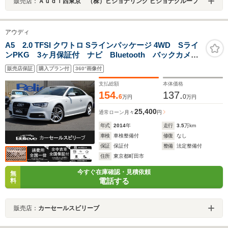
販売店：
Ａｕｄｉ西東京 （株）ビジョナリング ビジョナグループ
アウディ
A5 2.0 TFSI クワトロ Sラインパッケージ 4WD Sライ
ンPKG 3ヶ月保証付 ナビ Bluetooth バックカメ
ラ ETC ヒーター付黒革パワーシート スマートキ
販売店保証
購入プラン付
360°画像付
ー クルコン 取説 ディーラー記録簿
(H28.29.31.R2.3.4.5.6.7)
支払総額
本体価格
154.
137.
6
0
万円
万円
25,400
通常ローン
月々
円
年式
2014
年
走行
3.5
万km
車検
車検整備付
修復
なし
保証
保証付
整備
法定整備付
住所
東京都町田市
今すぐ在庫確認・見積依頼
無
電話する
料
販売店：
カーセールスビリーブ