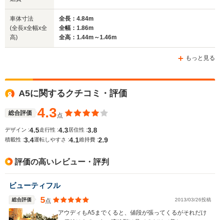
(全長x全幅x全高)
4.75m～4.77m
5m～5.01m
4.
車体寸法
全長：4.84m
(全長x全幅x全
全幅：1.86m
高)
全高：1.44m～1.46m
ホイールベース
ホイールベース
ホイー
-m
-m
もっと見る
12.7～17.1km/L
15.2～17.6km/L
13.4km/L
└市街地:9.0～
└市街地:12.8～
└市街地:1
A5に関するクチコミ・評価
15.2km/L
14.0km/L
10.4km/L
WLTCモード
└郊外:12.8～
└郊外:15.2～
└郊外:13.
燃費
4.3
17.2km/L
18.2km/L
13.9km/L
総合評価
点
└高速道路:15.1～
└高速道路:16.4～
└高速道路:
4.5
4.3
3.8
デザイン :
走行性 :
居住性 :
18.4km/L
19.2km/L
15.1km/L
3.4
4.1
2.9
積載性 :
運転しやすさ :
維持費 :
排気量
1968～1984cc
1968～1984cc
2994cc
評価の高いレビュー・評判
駆動方式
FF、4WD
4WD
4WD
ビューティフル
5
総合評価
2013/03/26投稿
点
アウディもA5までくると、値段が張ってくるがそれだけ