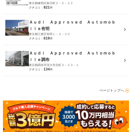
東京都練馬区春日町２－５－２２
821
クチコミ：
件
Ａｕｄｉ Ａｐｐｒｏｖｅｄ Ａｕｔｏｍｏｂ
ｉｌｅ有明
東京都江東区有明１－３－２０
619
クチコミ：
件
Ａｕｄｉ Ａｐｐｒｏｖｅｄ Ａｕｔｏｍｏｂ
ｉｌｅ調布
東京都調布市深大寺北町３－２３－１
134
クチコミ：
件
ページトップへ