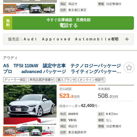
保証
保証付
整備
法定整備付
住所
東京都江東区
今すぐ在庫確認・見積依頼
無
電話する
料
販売店：
Ａｕｄｉ Ａｐｐｒｏｖｅｄ Ａｕｔｏｍｏｂｉｌｅ有明
アウディ
A5 TFSI 110kW 認定中古車 テクノロジーパッケージ
プロ advanced パッケージ ライティングパッケー
ジ パーシャルレザーインテリアブラック MMIパッセ
ディーラー保証
車両品質評価書付
購入プラン付
オンライン相談可
ンジャーディスプレイ 18インチ シートヒーター(フロ
ント/リヤ)
支払総額
本体価格
523.
508.
8
0
万円
万円
42,400
残価ローン
月々
円
年式
2025
年
走行
0.5
万km
車検
'28/11
修復
なし
保証
保証付
整備
法定整備付
住所
東京都調布市