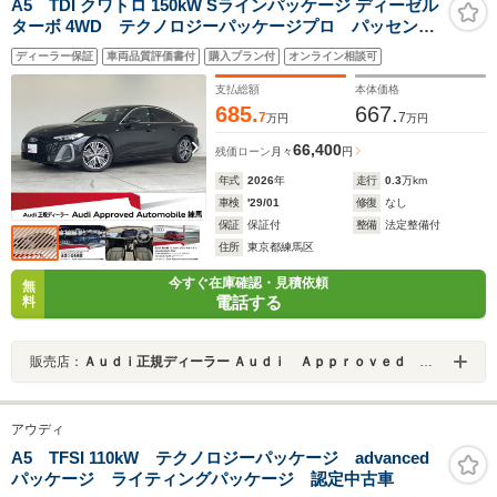
A5 TDI クワトロ 150kW Sラインパッケージ ディーゼル
ターボ 4WD テクノロジーパッケージプロ パッセンジ
ャーディスプレイ Sラインパッケージ ライティングパ
ディーラー保証
車両品質評価書付
購入プラン付
オンライン相談可
ッケージ 5ツインスポークグラファイトグレー19インチ
ホイール パーシャルレザー ワンオーナー 認定中古
支払総額
本体価格
車
685.
667.
7
7
万円
万円
66,400
残価ローン
月々
円
年式
2026
年
走行
0.3
万km
車検
'29/01
修復
なし
保証
保証付
整備
法定整備付
住所
東京都練馬区
今すぐ在庫確認・見積依頼
無
電話する
料
販売店：
Ａｕｄｉ正規ディーラー Ａｕｄｉ Ａｐｐｒｏｖｅｄ Ａｕｔｏｍｏｂｉｌｅ練馬
アウディ
A5 TFSI 110kW テクノロジーパッケージ advanced
パッケージ ライティングパッケージ 認定中古車