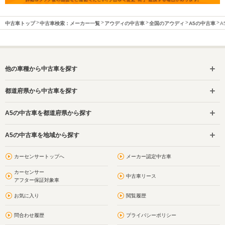
中古車トップ
中古車検索：メーカー一覧
アウディの中古車
全国のアウディ
A5の中古車
A
他の車種から中古車を探す
都道府県から中古車を探す
A5の中古車を都道府県から探す
A5の中古車を地域から探す
カーセンサートップへ
メーカー認定中古車
カーセンサー
中古車リース
アフター保証対象車
お気に入り
閲覧履歴
問合わせ履歴
プライバシーポリシー