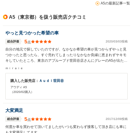
A5の最新記事一覧
A5（東京都）を扱う販売店クチコミ
やっと見つかった希望の車
5
総合評価
2020/03/03投稿
点
自分の地元で探していたのですが、なかなか希望の車が見つからずやっと見
つかったと思ったら、すぐ売れてしまったりなかなか良縁に恵まれずヤキモ
キしていたところ、東京のアプルーブド世田谷店さんにグレーのA5が出たの
ですぐに問い合わせして押さえていただき現車確認の上即決いたしました。
ｍｉｒａｉｅ
グレーだったので値段も白より安く助かりましたが、結局妻もアウディが欲
しいということになり、2台同時購入ということで、大変な出費となってし
購入した販売店：
Ａｕｄｉ世田谷
まいましたが、妻も大変喜んでくれとてもハッピーな気分になることが出来
アウディ A5
ました。感謝しております。
（2020/02購入）
大変満足
5
総合評価
2017/12/09投稿
点
何度か車を買わせて頂いてましたがいつも変わらず接客して頂き店にも車に
も大変満足してます。