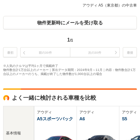
アウディ A5（東京都）の中古車
物件更新時にメールを受け取る
1
/1
最初
前の30件
次の30件
最後
※人気のクルマは平均1ヶ月で掲載終了
物件数合計1万台以上のメーカー｜算出データ期間：2024年9月～11月｜内容：物件数合計1万
台以上のメーカーのうち、掲載が終了した物件数が1,000台以上の場合
よく一緒に検討される車種を比較
アウディ
アウディ
アウディ
A5スポーツバック
A6
S5
基本情報