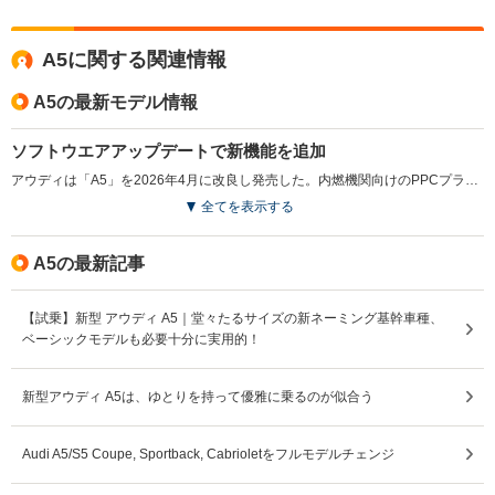
A5に関する関連情報
A5の最新モデル情報
ソフトウエアアップデートで新機能を追加
アウディは「A5」を2026年4月に改良し発売した。内燃機関向けのPPCプラットフォームを基盤に、ハードウエアとソフトウエアを刷新し、機能性を拡充した点が特徴である。インテリアでは新しいユーザーインターフェースを採用し、アイコンの簡素化と構造の明確化により操作性を高めた。バーチャルコックピットプラスでは表示モードの選択が可能となり、一部操作を物理スイッチへ変更して扱いやすさを向上させた。また、アダプティブクルーズアシストプラスを標準装備し、車線維持や車線変更支援を含む運転支援の精度を強化。さらに駐車支援や周囲確認機能、安全装備も拡充され、総合的な利便性が引き上げられた。（2026.4）
全てを表示する
A5の最新記事
【試乗】新型 アウディ A5｜堂々たるサイズの新ネーミング基幹車種、
ベーシックモデルも必要十分に実用的！
新型アウディ A5は、ゆとりを持って優雅に乗るのが似合う
Audi A5/S5 Coupe, Sportback, Cabrioletをフルモデルチェンジ