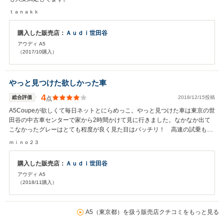
ｔａｎａｋｋ
購入した販売店：
Ａｕｄｉ世田谷
アウディ A5
（2017/10購入）
やっと見つけた欲しかった車
4
総合評価
2018/12/15投稿
点
A5Coupeが欲しくて毎日ネットとにらめっこ。やっと見つけた車は東京の世
田谷の中古車センターで家から2時間かけて見に行きました。なかなか出て
こなかったグレーはとても程度が良く見た目はバッチリ！ 高速の試乗もさ
せていただき今まで乗っていたBMWとの違いを事細かに説明頂き納得して
ｍｉｎｏ２３
購入いたしました。私におように普段から高速道路を頻繁に使うものにとっ
てクワトロの安定感は想像以上でした。これからのドライブが楽しみで仕方
購入した販売店：
Ａｕｄｉ世田谷
がありません。
アウディ A5
（2018/11購入）
A5（東京都）を扱う販売店クチコミをもっと見る