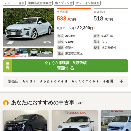
ディーラー保証
車両品質評価書付
購入プラン付
オンライン相談可
支払総額
本体価格
533.
518.
8
0
万円
万円
32,300
残価ローン
月々
円
年式
2025
年
走行
0.3
万km
車検
'28/09
修復
なし
保証
保証付
整備
法定整備付
住所
東京都江東区
今すぐ在庫確認・見積依頼
無
電話する
料
販売店：
Ａｕｄｉ Ａｐｐｒｏｖｅｄ Ａｕｔｏｍｏｂｉｌｅ有明
あなたにおすすめの中古車
［PR］