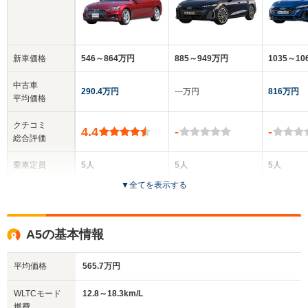
新車価格
546～864万円
885～949万円
1035～1
中古車
290.4万円
‐‐‐万円
816万円
平均価格
クチコミ
4.4
-
-
総合評価
乗車定員
5人
5人
5人
▼
全てを表示する
ドア数
5ドア
4ドア
5ドア
全高
全高
全
A5の基本情報
1.39m
1.45m～1.47m
1.
平均価格
565.7万円
全幅
全幅
全
WLTCモード
12.8～18.3km/L
サイズ
1.85m
1.88m
1.
燃費
全長
全長