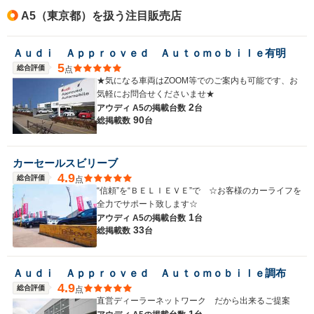
A5（東京都）を扱う注目販売店
Ａｕｄｉ Ａｐｐｒｏｖｅｄ Ａｕｔｏｍｏｂｉｌｅ有明
5
総合評価
点
★気になる車両はZOOM等でのご案内も可能です、お
気軽にお問合せくださいませ★
2
アウディ A5の
掲載台数
台
90
総掲載数
台
カーセールスビリーブ
4.9
総合評価
点
“信頼”を“ＢＥＬＩＥＶＥ”で ☆お客様のカーライフを
全力でサポート致します☆
1
アウディ A5の
掲載台数
台
33
総掲載数
台
Ａｕｄｉ Ａｐｐｒｏｖｅｄ Ａｕｔｏｍｏｂｉｌｅ調布
4.9
総合評価
点
直営ディーラーネットワーク だから出来るご提案