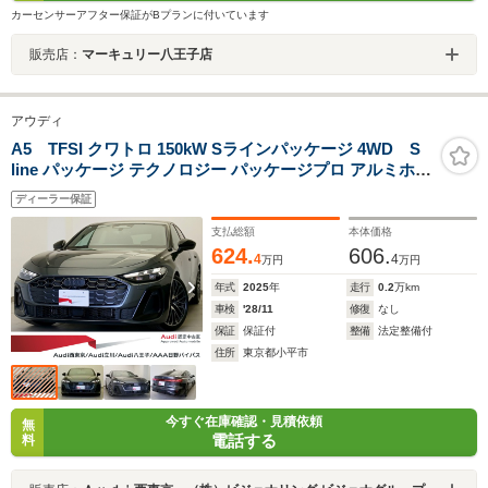
カーセンサーアフター保証がBプランに付いています
販売店：
マーキュリー八王子店
アウディ
A5 TFSI クワトロ 150kW Sラインパッケージ 4WD S
line パッケージ テクノロジー パッケージプロ アルミホイ
ール マルチスポーク Sデザイン ブラックメタリック ポリ
ディーラー保証
ッシュト ダーク Audi rings & ブラックスタイリングパッ
ケージ
支払総額
本体価格
624.
606.
4
4
万円
万円
年式
2025
年
走行
0.2
万km
車検
'28/11
修復
なし
保証
保証付
整備
法定整備付
住所
東京都小平市
今すぐ在庫確認・見積依頼
無
電話する
料