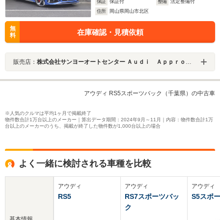
保証
保証付
整備
法定整備付
住所
岡山県岡山市北区
無
在庫確認・見積依頼
料
販売店：
株式会社サンヨーオートセンター Ａｕｄｉ Ａｐｐｒｏｖｅｄ Ａｕｔｏｍｏｂｉｌｅ岡山中央
アウディ RS5スポーツバック（千葉県）の中古車
※人気のクルマは平均1ヶ月で掲載終了
物件数合計1万台以上のメーカー｜算出データ期間：2024年9月～11月｜内容：物件数合計1万
台以上のメーカーのうち、掲載が終了した物件数が1,000台以上の場合
よく一緒に検討される車種を比較
アウディ
アウディ
アウディ
RS5
RS7スポーツバッ
S5スポ
ク
基本情報