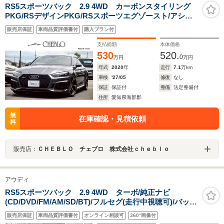
RS5スポーツバック 2.9 4WD カーボンスタイリング
PKG/RSデザインPKG/RSスポーツエグゾースト/アシス
タンスPKG/カーボンインテリアパネル/レッドブレーキキ
販売店保証
車両品質評価書付
購入プラン付
ャリパー/5アーム20in/正規D記録簿/スペアキー/
支払総額
本体価格
530
520.
0
万円
万円
年式
2020
年
走行
7.1
万km
車検
'27/05
修復
なし
保証
保証付
整備
法定整備付
住所
愛知県海部郡
無
在庫確認・見積依頼
料
販売店：
ＣＨＥＢＬＯ チェブロ 株式会社ｃｈｅｂｌｏ
アウディ
RS5スポーツバック 2.9 4WD ターボ/純正ナビ
(CD/DVD/FM/AM/SD/BT)/フルセグ(走行中視聴可)/バック
カメラ/フロントカメラ/全周囲カメラ/アイドリングストッ
販売店保証
車両品質評価書付
オンライン相談可
360°画像付
プ/パーキングアシスト/クルーズコントロール