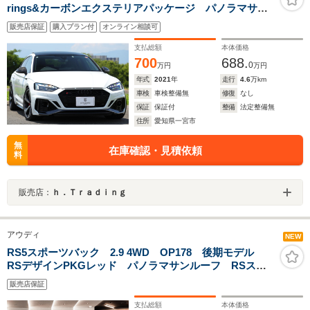
rings&カーボンエクステリアパッケージ パノラマサン
ルーフ RSスポーツエグゾースト カーボンデコラティ
販売店保証
購入プラン付
オンライン相談可
ブパネル レーザーライト 20AW レッドキャリパー
B&O ACC
支払総額
本体価格
700
688.
0
万円
万円
年式
2021
年
走行
4.6
万km
車検
車検整備無
修復
なし
保証
保証付
整備
法定整備無
住所
愛知県一宮市
無
在庫確認・見積依頼
料
販売店：
ｈ．Ｔｒａｄｉｎｇ
アウディ
NEW
RS5スポーツバック 2.9 4WD OP178 後期モデル
RSデザインPKGレッド パノラマサンルーフ RSスポ
ーツエグゾースト マクストンデザインFスポイラー カ
販売店保証
ーボンミラーカバー パークアシストPKG 前後シート
ヒーター 地デジチューナー
支払総額
本体価格