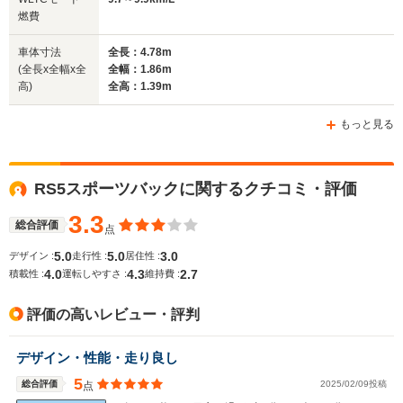
サイズ
1.86m
1.96m
1.
燃費
全長
全長
(全長x全幅x全高)
4.72m～4.73m
5.01m
4.
車体寸法
全長：4.78m
(全長x全幅x全
全幅：1.86m
高)
全高：1.39m
ホイールベース
ホイールベース
ホイー
-m
-m
もっと見る
10.6～11.
9.7～9.9km/L
└市街地:7
7.6km/L
RS5スポーツバックに関するクチコミ・評価
└市街地:6.7～
7.5km/L
WLTCモード
└市街地:5.0km/L
7.1km/L
└郊外:10.
燃費
└郊外:7.9km/L
3.3
└郊外:9.9km/L
11.3km/L
総合評価
点
└高速道路:9.5km/L
└高速道路:11.8km/L
└高速道路:
5.0
5.0
3.0
デザイン :
走行性 :
居住性 :
13.7km/L
4.0
4.3
2.7
積載性 :
運転しやすさ :
維持費 :
排気量
2893cc
3996cc
2994cc
評価の高いレビュー・評判
駆動方式
4WD
4WD
4WD
デザイン・性能・走り良し
5
総合評価
2025/02/09投稿
点