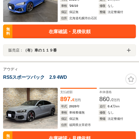
車検
'26/10
修復
なし
保証
保証無
整備
法定整備付
住所
北海道札幌市白石区
無
在庫確認・見積依頼
料
販売店：
（有）車の１１９番
アウディ
RS5スポーツバック 2.9 4WD
支払総額
本体価格
897.
860.
6
0
万円
万円
年式
2020
年
走行
0.4
万km
車検
車検整備無
修復
なし
保証
保証無
整備
法定整備付
住所
福岡県太宰府市
無
在庫確認・見積依頼