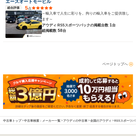
エースオートモービル
5
総合評価
点
～輸入車で人生に彩りを。拘りの輸入車をご提供致し
ます～
1
アウディ RS5スポーツバックの
掲載台数
台
58
総掲載数
台
ページトップへ
中古車トップ
中古車検索：メーカー一覧
アウディの中古車
全国のアウディ
RS5スポーツ