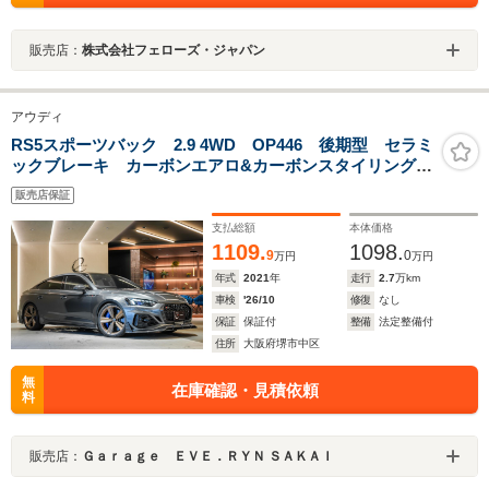
販売店：
株式会社フェローズ・ジャパン
アウディ
RS5スポーツバック 2.9 4WD OP446 後期型 セラミ
ックブレーキ カーボンエアロ&カーボンスタイリング
PKG RSデザインパッケージレッド パノラマサンルー
販売店保証
フ デコラティブパネルカーボン OPマットブロンズホ
イール RSスポーツエキゾースト
支払総額
本体価格
1109.
1098.
9
0
万円
万円
年式
2021
年
走行
2.7
万km
車検
'26/10
修復
なし
保証
保証付
整備
法定整備付
住所
大阪府堺市中区
無
在庫確認・見積依頼
料
販売店：
Ｇａｒａｇｅ ＥＶＥ．ＲＹＮ ＳＡＫＡＩ