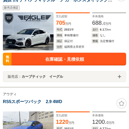
PKG 全席シートヒーター 純正ナビ TV 全方位カメラ 純正
販売店保証
20インチAW
支払総額
本体価格
705
688.
0
万円
万円
年式
2021
年
走行
6.1
万km
車検
車検整備付
修復
なし
保証
保証付
整備
法定整備付
住所
福岡県太宰府市
無
在庫確認・見積依頼
料
販売店：
カーブティック イーグル
アウディ
RS5スポーツバック 2.9 4WD
支払総額
本体価格
1220
1200.
0
万円
万円
年式
2021
年
走行
0.7
万km