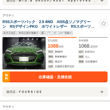
販売店：
ＭＩＤ．α ＧＲＯＵＰ／Ａｕｄｉ Ａｐｐｒｏｖｅｄ Ａｕｔｏｍｏｂｉｌｅ 札幌西／株式会社ＭＩＤ ＡＬＦＡ
アウディ
RS5スポーツバック 2.9 4WD AIS5点ソノマグリー
ン RSデザインPKG ホワイトレザー RSスポーツエ
キゾースト カーボンスタイリングPKG カーボンエン
販売店保証
車両品質評価書付
購入プラン付
360°画像付
ジンカバーブラックスタイリングPKG OPマットブロン
ズホイールレッドキャリパーサンルーフ
支払総額
本体価格
1088
1068.
0
万円
万円
年式
2022
年
走行
0.5
万km
車検
車検整備付
修復
なし
保証
保証付
整備
法定整備付
住所
京都府京都市北区
無
在庫確認・見積依頼
料
販売店：
ＦＯＵＲＳＩＤＥ
アウディ