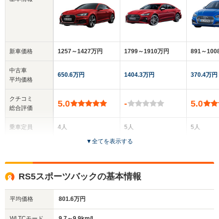
新車価格
1257～1427万円
1799～1910万円
891～10
中古車
650.6万円
1404.3万円
370.4万円
平均価格
クチコミ
5.0
-
5.0
総合評価
乗車定員
4人
5人
5人
▼
全てを表示する
ドア数
2ドア
5ドア
5ドア
全高
全高
全
RS5スポーツバックの基本情報
1.37m
1.42m
1.
平均価格
801.6万円
全幅
全幅
全
WLTCモード
9.7～9.9km/L