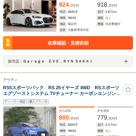
924.
918.
9
0
万円
万円
年式
2021
年
走行
1.6
万km
車検
'26/11
修復
なし
保証
保証付
整備
法定整備付
住所
大阪府堺市中区
無
在庫確認・見積依頼
料
販売店：
Ｇａｒａｇｅ ＥＶＥ．ＲＹＮ ＳＡＫＡＩ
アウディ
RS5スポーツバック RS 25イヤーズ 4WD RSスポーツ
エグゾーストシステム TVチューナー カーボンエンジンカ
バー カラードブレーキキャリパー レッド サラウンドビュ
ディーラー保証
購入プラン付
ーカメラ/パークアシスト スマートフォンワイヤレスチャ
ージング (ブルー)
支払総額
本体価格
800.
779.
9
0
万円
万円
年式
2021
年
走行
2.1
万km
車検
'26/11
修復
なし