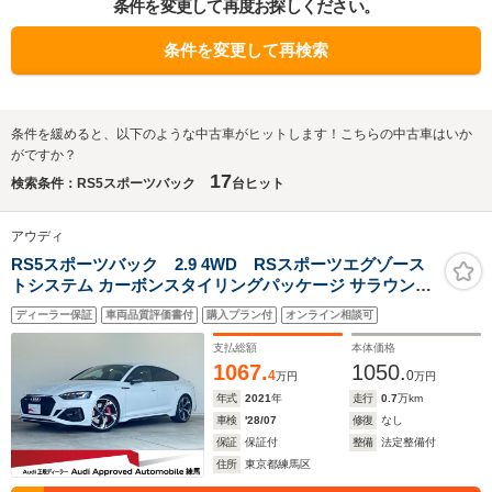
条件を変更して再度お探しください。
条件を変更して再検索
条件を緩めると、以下のような中古車がヒットします！こちらの中古車はいか
がですか？
17
検索条件：RS5スポーツバック
台ヒット
アウディ
RS5スポーツバック 2.9 4WD RSスポーツエグゾース
トシステム カーボンスタイリングパッケージ サラウンド
ビューカメラ/パークアシスト ブレーキキャリパー レッド
ディーラー保証
車両品質評価書付
購入プラン付
オンライン相談可
TVチューナー プライバシーガラス 認定中古車
支払総額
本体価格
1067.
1050.
4
0
万円
万円
年式
2021
年
走行
0.7
万km
車検
'28/07
修復
なし
保証
保証付
整備
法定整備付
住所
東京都練馬区