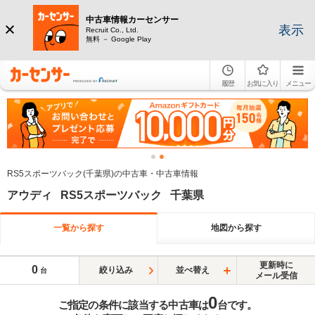
中古車情報カーセンサー
表示
Recruit Co., Ltd.
無料 － Google Play
履歴
お気に入り
メニュー
RS5スポーツバック(千葉県)の中古車・中古車情報
アウディ RS5スポーツバック 千葉県
一覧から探す
地図から探す
更新時に
0
絞り込み
並べ替え
台
メール受信
0
ご指定の条件に該当する中古車は
台です。