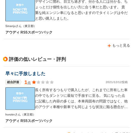
デザインに惚れ、目立ち過ぎず、分かる人には分かる、ち
ょっとだけ個性を出したい方に合う車だと思います。 貴
重な純エンジン車になると思いますのでタイミングは今だ
と思い購入しました。
Sinanjuさん
（東京都）
アウディ RS5スポーツバック
もっと見る
評価の低いレビュー・評判
早々に手放しました
1
総合評価
2021/12/12投稿
点
長く所有するつもりで購入したが、これまでに所有した車
の中でもダントツに最短で手放すに至る。 気になった点
に記載した内容の多くは、本車両固有の問題ではなく、他
のアウディ車種や新車でも同じような状況に陥る懸念があ
る認識。そのため、今後はアウディ車を購入することも、
horoknさん
（東京都）
今回購入した大手販売系列店を使用することもないだろ
アウディ RS5スポーツバック
う。