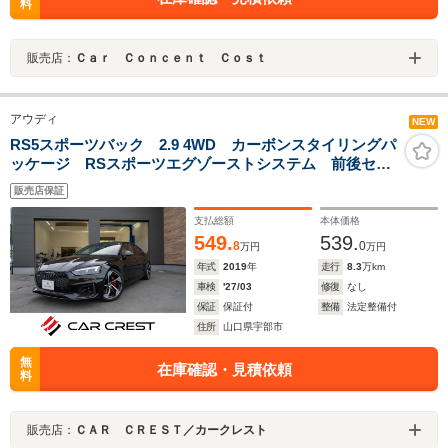
料
販売店：
Ｃａｒ Ｃｏｎｃｅｎｔ Ｃｏｓｔ
アウディ
NEW
RS5スポーツバック 2.9 4WD カーボンスタイリングパ
ッケージ RSスポーツエグゾーストシステム 前後セン
サー Bカメラ BTオーディオ パークアシスト
販売店保証
ETC パワーシート フルセグTV シートヒーター
4WD パワーバックドア
支払総額
本体価格
549.
539.
8
0
万円
万円
年式
2019
年
走行
8.3
万km
車検
'27/03
修復
なし
保証
保証付
整備
法定整備付
住所
山口県宇部市
無
在庫確認・見積依頼
料
販売店：
ＣＡＲ ＣＲＥＳＴ／カークレスト