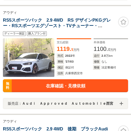
アウディ
RS5スポーツバック 2.9 4WD RS デザインPKGグレ
ー・RSスポーツエグゾースト・TVチューナー・
20inAW・カーボンスタイリングPKG・サラウンドビュ
ディーラー保証
購入プラン付
ー/パークアシスト・ブラックスタイリングPKG・シート
ヒーター前後
支払総額
本体価格
1119.
1100.
5
0
万円
万円
年式
2022
年
走行
2.0
万km
車検
'27/03
修復
なし
保証
保証付
整備
法定整備付
住所
兵庫県西宮市
無
在庫確認・見積依頼
料
販売店：
Ａｕｄｉ Ａｐｐｒｏｖｅｄ Ａｕｔｏｍｏｂｉｌｅ西宮
アウディ
RS5スポーツバック 2.9 4WD 後期 ブラックAudi