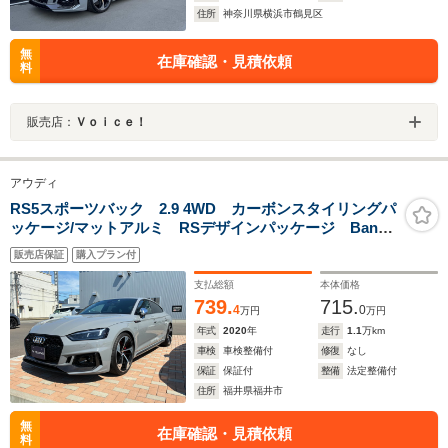
住所
神奈川県横浜市鶴見区
無
在庫確認・見積依頼
料
販売店：
Ｖｏｉｃｅ！
アウディ
RS5スポーツバック 2.9 4WD カーボンスタイリングパ
ッケージ/マットアルミ RSデザインパッケージ Bang
& Olufsen 3Dアドバンストサウンドシステム 360カメ
販売店保証
購入プラン付
ラ パワーゲート 駐車監視モーション純正ドライブレ
コーダー
支払総額
本体価格
739.
715.
4
0
万円
万円
年式
2020
年
走行
1.1
万km
車検
車検整備付
修復
なし
保証
保証付
整備
法定整備付
住所
福井県福井市
無
在庫確認・見積依頼
料