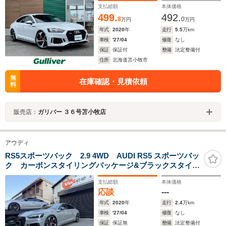
支払総額
本体価格
499.
492.
8
0
万円
万円
年式
2020
年
走行
5.5
万km
車検
'27/04
修復
なし
保証
保証付
整備
法定整備付
住所
北海道苫小牧市
無
在庫確認・見積依頼
料
販売店：
ガリバー ３６号苫小牧店
アウディ
RS5スポーツバック 2.9 4WD AUDI RS5 スポーツバッ
ク カーボンスタイリングパッケージ&ブラックスタイリ
ングパッケージ・サンルーフ機能付き&パワーシート&シ
支払総額
本体価格
ートヒーター機能付き・KW製車高調機能HAS装備・ABT
応談
---
マフラー
年式
2020
年
走行
2.4
万km
車検
'27/04
修復
なし
保証
保証無
整備
法定整備付