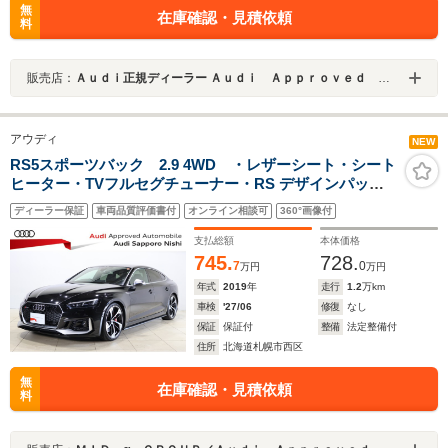
無
在庫確認・見積依頼
料
販売店：
Ａｕｄｉ正規ディーラー Ａｕｄｉ Ａｐｐｒｏｖｅｄ Ａｕｔｏｍｏｂｉｌｅ練馬
アウディ
NEW
RS5スポーツバック 2.9 4WD ・レザーシート・シート
ヒーター・TVフルセグチューナー・RS デザインパッケ
ージ・RSスポーツエグゾーストシステム・プライバシー
ディーラー保証
車両品質評価書付
オンライン相談可
360°画像付
ガラス・純正20AW・ドライブレコーダー前後・認定中古
車
支払総額
本体価格
745.
728.
7
0
万円
万円
年式
2019
年
走行
1.2
万km
車検
'27/06
修復
なし
保証
保証付
整備
法定整備付
住所
北海道札幌市西区
無
在庫確認・見積依頼
料