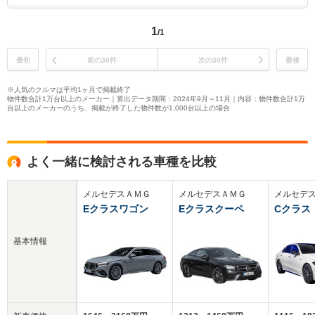
1
/1
最初
前の30件
次の30件
最後
※人気のクルマは平均1ヶ月で掲載終了
物件数合計1万台以上のメーカー｜算出データ期間：2024年9月～11月｜内容：物件数合計1万
台以上のメーカーのうち、掲載が終了した物件数が1,000台以上の場合
よく一緒に検討される車種を比較
メルセデスＡＭＧ
メルセデスＡＭＧ
メルセデ
Eクラスワゴン
Eクラスクーペ
Cクラス
基本情報