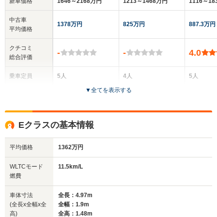
新車価格
1646～2168万円
1213～1468万円
1116～1
中古車
1378万円
825万円
887.3万円
平均価格
クチコミ
-
-
4.0
総合評価
乗車定員
5人
4人
5人
▼
全てを表示する
ドア数
5ドア
2ドア
4ドア
全高
全高
全高
Eクラスの基本情報
1.49m
1.43m
1.45m
平均価格
1362万円
全幅
全幅
全幅
WLTCモード
11.5km/L
サイズ
1.9m
1.86m
1.83
燃費
全長
全長
(全長x全幅x全高)
4.97m
4.85m～4.86m
4.79m
車体寸法
全長：4.97m
(全長x全幅x全
全幅：1.9m
高)
全高：1.48m