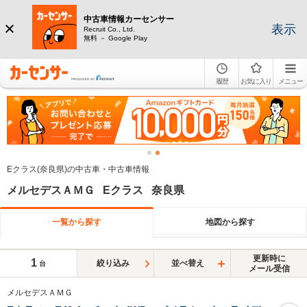
中古車情報カーセンサー
表示
Recruit Co., Ltd.
無料 － Google Play
履歴
お気に入り
メニュー
Eクラス(奈良県)の中古車・中古車情報
メルセデスＡＭＧ Eクラス 奈良県
一覧から探す
地図から探す
更新時に
1
絞り込み
並べ替え
台
メール受信
メルセデスＡＭＧ