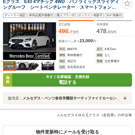
Eクラス E43 4マチック 4WD パノラミックスライディ
ングルーフ シートベンチレーター スマートフォン連
携機能 フルセグTV 全周囲カメラ シートヒーター
ディーラー保証
車両品質評価書付
購入プラン付
オンライン相談可
360°画像付
ヘッドアップディスプレイ タッチパッド メモリー付
きパワーシート
支払総額
本体価格
496.
478.
7
0
万円
万円
23,000
残価ローン
月々
円
年式
2017
年
走行
3.9
万km
車検
車検整備付
修復
なし
保証
保証付
整備
法定整備付
住所
奈良県奈良市
今すぐ在庫確認・見積依頼
無
電話する
料
販売店：
メルセデス・ベンツ奈良学園前サーティファイドカーセンター
メルセデスＡＭＧ Eクラス（奈良県）の中古車
物件更新時にメールを受け取る