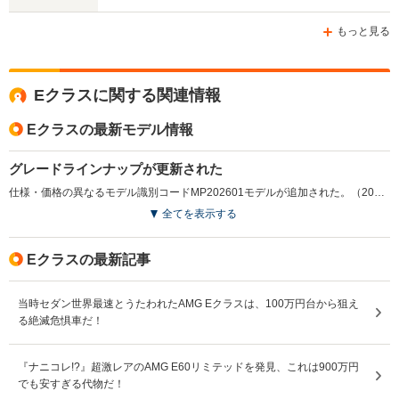
ホイールベース
ホイールベース
ホイー
-m
-m
もっと見る
10.1～11.
└市街地:7
11.2km/L
10.4km/L
Eクラスに関する関連情報
7.7km/L
WLTCモード
└市街地:8.1km/L
└市街地:7.3km/L
└郊外:10.
燃費
└郊外:11.8km/L
└郊外:11.1km/L
Eクラスの最新モデル情報
11.3km/L
└高速道路:13.0km/L
└高速道路:12.1km/L
└高速道路:
13.8km/L
グレードラインナップが更新された
仕様・価格の異なるモデル識別コードMP202601モデルが追加された。（2025.10）
排気量
2996cc
2996cc
1991cc
全てを表示する
駆動方式
4WD
4WD
4WD
Eクラスの最新記事
当時セダン世界最速とうたわれたAMG Eクラスは、100万円台から狙え
る絶滅危惧車だ！
『ナニコレ!?』超激レアのAMG E60リミテッドを発見、これは900万円
でも安すぎる代物だ！