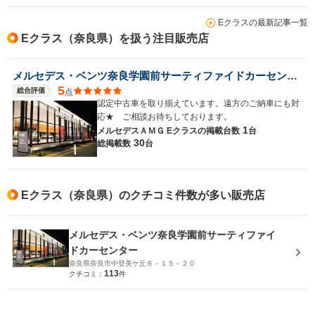
Eクラスの最新記事一覧
Eクラス（奈良県）を扱う注目販売店
メルセデス・ベンツ奈良学園前サーティファイドカーセンター
5
総合評価
点
認定中古車を取り揃えています。遠方のご納車にも対
応★ ご相談お待ちしております。
1
メルセデスＡＭＧ Eクラスの
掲載台数
台
30
総掲載数
台
Eクラス（奈良県）のクチコミ件数が多い販売店
メルセデス・ベンツ奈良学園前サーティファイ
ドカーセンター
奈良県奈良市中登美ケ丘６－１５－２０
113
クチコミ：
件