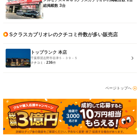
メルセデスＡＭＧ Sクラスカブリオレの
掲載台数
台
3
総掲載数
台
Sクラスカブリオレのクチコミ件数が多い販売店
トップランク 本店
千葉県習志野市谷津５－３９－５
236
クチコミ：
件
ページトップへ