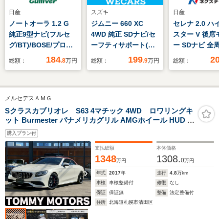
日産
スズキ
日産
ノートオーラ 1.2 G
ジムニー 660 XC
セレナ 2.0 
純正9型ナビ(フルセ
4WD 純正 SDナビ/セ
スター V 後席
グ/BT)/BOSE/プロパ
ーフティサポート(ス
ー SDナビ 全
イロット/BSM/全方
ズキ)/シートヒーター
ラ 両側電動ド
184
199
2
総額：
.8
万円
総額：
.9
万円
総額：
位/衝突軽減/コーナー
前席/車線逸脱防止支
パイロット 禁
センサー/ハーフレザ
援システム/ドライブ
ーナーセンサー
ー/シートヒーター/ワ
レコーダー 純正/ヘッ
ヘッド ETC 
メルセデスＡＭＧ
イヤレス充電/ステア
ドランプ
ンチアルミ オ
リングヒーター/デジ
LED/Bluetooth接
ールド オート
Sクラスカブリオレ S63 4マチック 4WD ロワリングキ
ット Burmester パナメリカグリル AMGホイール HUD エ
タルインナーミラー
続/ETC/EBD付ABS
エアコン Bluet
アバランスパッケージ BSA V8BIターボ Pシート(座面ス
購入プラン付
ライド付) 本革ナッパレザー ETC アコースティックソフ
トトップ 電動トランクゲート
支払総額
本体価格
1348
1308.
0
万円
万円
年式
2017
年
走行
4.8
万km
車検
車検整備付
修復
なし
保証
保証無
整備
法定整備付
住所
北海道札幌市清田区