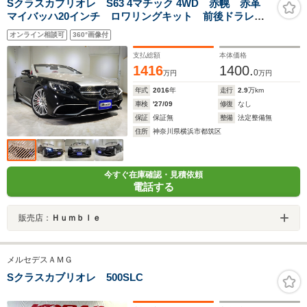
Sクラスカブリオレ S63 4マチック 4WD 赤幌 赤革
マイバッハ20インチ ロワリングキット 前後ドラレ
コ 2トーンカラー(ブレイドシルバー) 前後低ダストブ
オンライン相談可
360°画像付
レーキパット
支払総額
本体価格
1416
1400.
0
万円
万円
年式
2016
年
走行
2.9
万km
車検
'27/09
修復
なし
保証
保証無
整備
法定整備無
住所
神奈川県横浜市都筑区
今すぐ在庫確認・見積依頼
電話する
販売店：
Ｈｕｍｂｌｅ
メルセデスＡＭＧ
Sクラスカブリオレ 500SLC