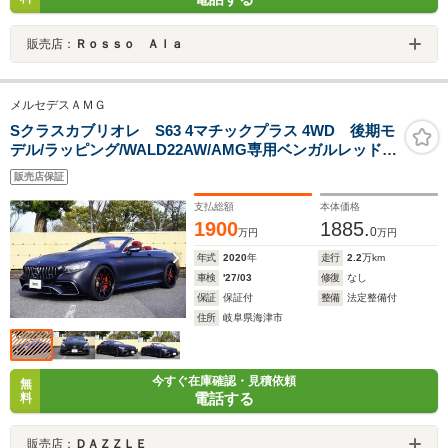
販売店：
Ｒｏｓｓｏ Ａｌａ
メルセデスＡＭＧ
Sクラスカブリオレ S63 4マチックプラス 4WD 後期モ
デル/ラッピング/WALD22AW/AMG専用ベンガルレッドエ
クステリア/専用/社外マフラー純正バルブ連動/テールラン
販売店保証
プスモークフィルム/パナメリカーナグリル/
支払総額
本体価格
1900
1885.
0
万円
万円
年式
2020
年
走行
2.2
万km
車検
'27/03
修復
なし
保証
保証付
整備
法定整備付
住所
岐阜県海津市
今すぐ在庫確認・見積依頼
無
電話する
料
販売店：
ＤＡＺＺＬＥ