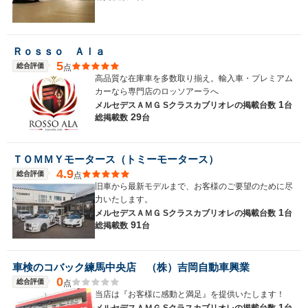
Ｒｏｓｓｏ Ａｌａ
5
総合評価
点
高品質な在庫車を多数取り揃え。輸入車・プレミアム
カーなら専門店のロッソアーラへ
1
メルセデスＡＭＧ Sクラスカブリオレの
掲載台数
台
29
総掲載数
台
ＴＯＭＭＹモータース（トミーモータース）
4.9
総合評価
点
旧車から最新モデルまで、お客様のご要望のために尽
力いたします。
1
メルセデスＡＭＧ Sクラスカブリオレの
掲載台数
台
91
総掲載数
台
車検のコバック練馬中央店 （株）吉岡自動車興業
0
総合評価
点
当店は『お客様に感動と満足』を提供いたします！
1