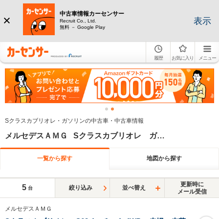
中古車情報カーセンサー
表示
Recruit Co., Ltd.
無料 － Google Play
履歴
お気に入り
メニュー
Sクラスカブリオレ・ガソリンの中古車・中古車情報
メルセデスＡＭＧ Sクラスカブリオレ ガソリン
一覧から探す
地図から探す
更新時に
5
絞り込み
並べ替え
台
メール受信
メルセデスＡＭＧ