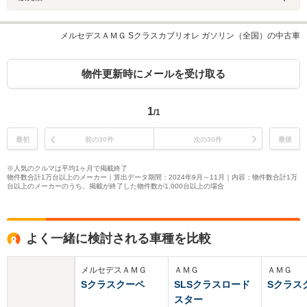
メルセデスＡＭＧ Sクラスカブリオレ ガソリン（全国）の中古車
物件更新時にメールを受け取る
1
/1
最初
前の30件
次の30件
最後
※人気のクルマは平均1ヶ月で掲載終了
物件数合計1万台以上のメーカー｜算出データ期間：2024年9月～11月｜内容：物件数合計1万
台以上のメーカーのうち、掲載が終了した物件数が1,000台以上の場合
よく一緒に検討される車種を比較
メルセデスＡＭＧ
ＡＭＧ
ＡＭＧ
Sクラスクーペ
SLSクラスロード
Sクラス
スター