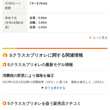
全幅
全幅
全
JC08モード
7.9～8.7km/L
サイズ
1.92m
1.94m
1.
燃費
全長
全長
(全長x全幅x全高)
5.05m
4.64m
5.
車体寸法
全長：5.05m
(全長x全幅x全
全幅：1.92m
高)
全高：1.43m
ホイールベース
ホイールベース
ホイー
-m
-m
もっと見る
Sクラスカブリオレに関する関連情報
WLTCモード
-
-
-
燃費
Sクラスカブリオレの最新モデル情報
消費税の変更により価格を修正
2019年10月1日以降の消費税率（10％）に基づき、価格を修正した（2019.10）
排気量
3982～5980cc
6208cc
5461～59
全てを表示する
駆動方式
4WD、FR
FR
4WD、FR
Sクラスカブリオレを扱う販売店クチコミ