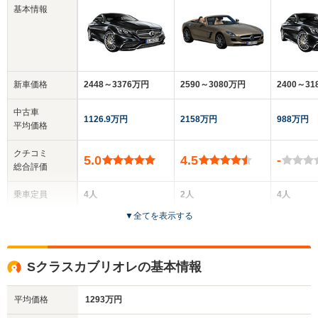
基本情報
新車価格
2448～3376万円
2590～3080万円
2400～3
中古車
1126.9万円
2158万円
988万円
平均価格
クチコミ
5.0
4.5
-
総合評価
乗車定員
4人
2人
4人
▼
全てを表示する
ドア数
2ドア
2ドア
2ドア
全高
全高
全高
Sクラスカブリオレの基本情報
1.43m
1.27m
1.42m
平均価格
1293万円