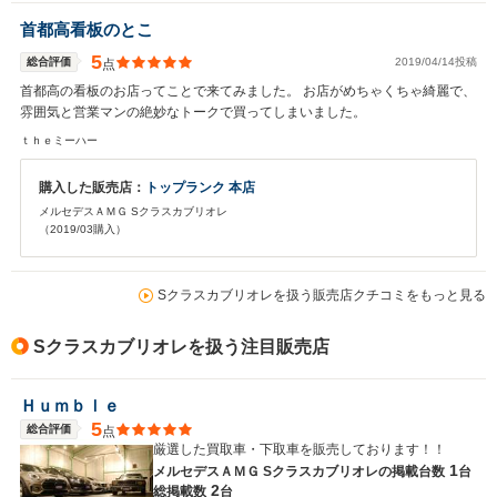
首都高看板のとこ
5
総合評価
2019/04/14投稿
点
首都高の看板のお店ってことで来てみました。 お店がめちゃくちゃ綺麗で、
雰囲気と営業マンの絶妙なトークで買ってしまいました。
ｔｈｅミーハー
購入した販売店：
トップランク 本店
メルセデスＡＭＧ Sクラスカブリオレ
（2019/03購入）
Sクラスカブリオレを扱う販売店クチコミをもっと見る
Sクラスカブリオレを扱う注目販売店
Ｈｕｍｂｌｅ
5
総合評価
点
厳選した買取車・下取車を販売しております！！
1
メルセデスＡＭＧ Sクラスカブリオレの
掲載台数
台
2
総掲載数
台