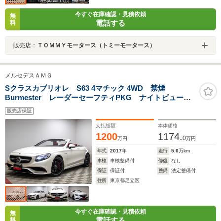
今すぐ在庫確認・見積依頼
無
電話する
料
販売店：
ＴＯＭＭＹモータース（トミーモータース）
メルセデスＡＭＧ
Sクラスカブリオレ S63 4マチック 4WD 禁煙
Burmester レーダーセーフティPKG ナイトビューア
シストプラス スワロフスキークリスタルLEDヘッドラ
販売店保証
イト 360度カメラシステム カラーHUD スクリーンミ
ラーリング パワートランクフード ドラレコ
支払総額
本体価格
1200
1174.
0
万円
万円
年式
2017
年
走行
5.6
万km
車検
車検整備付
修復
なし
保証
保証付
整備
法定整備付
住所
東京都足立区
今すぐ在庫確認・見積依頼
無
電話する
料