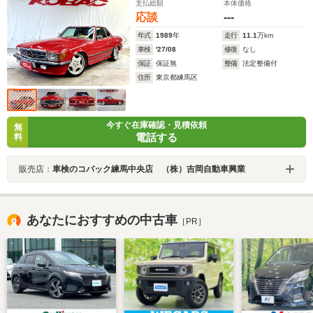
支払総額
本体価格
応談
---
年式
1989
年
走行
11.1
万km
車検
'27/08
修復
なし
保証
保証無
整備
法定整備付
住所
東京都練馬区
今すぐ在庫確認・見積依頼
無
電話する
料
販売店：
車検のコバック練馬中央店 （株）吉岡自動車興業
あなたにおすすめの中古車
［PR］