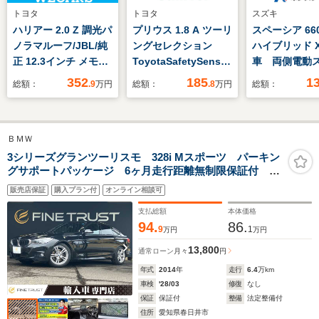
トヨタ
トヨタ
スズキ
ハリアー 2.0 Z 調光パ
プリウス 1.8 A ツーリ
スペーシア 66
ノラマルーフ/JBL/純
ングセレクション
ハイブリッド X
正 12.3インチ メモリ
ToyotaSafetySenseP
車 両側電動
ーナビ/デジタルイン
衝突軽減ブレーキ 横
ドア 衝突軽
352
185
1
総額：
.9
万円
総額：
.8
万円
総額：
ナーミラー/トヨタセ
滑り防止 クルーズコ
ダクルーズコ
ーフティセンス/パノ
ントロール 純正SD
ル 前席シー
ラミックビューモニタ
ナビ Bluetooth フ
ー 電動格納
ＢＭＷ
ー/車線逸脱防止支援
ルセグTV LEDオー
ロールシェイ
システム/シート ハー
トライト シートヒー
イブレコー
3シリーズグランツーリスモ 328i Mスポーツ パーキン
グサポートパッケージ 6ヶ月走行距離無制限保証付 ト
フレザー
ター ドラレコ ETC
ETC LEDフ
ップビューカメラ インテリジェントセーフティ 純正
ト LEDヘッ
販売店保証
購入プラン付
オンライン相談可
HDDナビ 禁煙車 ディスチャージヘッドランプ フル
ト ドアバイ
セグTV Bluetooth パワーシート ETC
支払総額
本体価格
94.
86.
9
1
万円
万円
13,800
通常ローン
月々
円
年式
2014
年
走行
6.4
万km
車検
'28/03
修復
なし
保証
保証付
整備
法定整備付
住所
愛知県春日井市