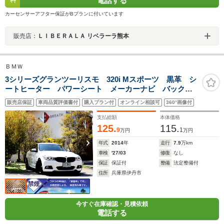
電話する
カーセンサーアフター保証がBプランに付いています
販売店：
ＬＩＢＥＲＡＬＡ リベラーラ熊本
ＢＭＷ
3シリーズグランツーリスモ 320i Mスポーツ 黒革 シ
ートヒーター パワーシート メーカーナビ バックカ
メラ ドライブレコーダー 衝突軽減ブレーキ レーン
販売店保証
車両品質評価書付
購入プラン付
オンライン相談可
360°画像付
キーピング ハンズフリーパワーバックドア 純正
19AW スマートキー プッシュスタート ETC
支払総額
本体価格
125.
115.
9
1
万円
万円
年式
2014
年
走行
7.9
万km
車検
'27/03
修復
なし
保証
保証付
整備
法定整備付
住所
兵庫県伊丹市
今すぐ在庫確認・見積依頼
電話する