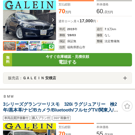
サーバー/PWバックドア
支払総額
本体価格
70
60.
0
万円
万円
17,000
通常ローン
月々
円
年式
2015
年
走行
7.1
万km
車検
'28/03
修復
なし
保証
保証無
整備
法定整備無
住所
福島県郡山市
今すぐ在庫確認・見積依頼
無
電話する
料
販売店：
ＧＡＬＥＩＮ 安積店
ＢＭＷ
3シリーズグランツーリスモ 320i ラグジュアリー 検2
年/黒本革/ナビ/Bカメラ/Bluetooth/フルセグTV/関東入/禁
煙車/バイキセノン/ETC/ACCクルコン/コンフォートアク
車両品質評価書付
購入プラン付
360°画像付
セス/純正18AW/本革巻きステア/AUTOライト/Pスタート/
電動シート/PDC/パワーゲート
支払総額
本体価格
70
55.
0
万円
万円