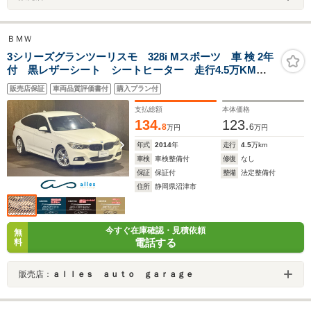
ＢＭＷ
3シリーズグランツーリスモ 328i Mスポーツ 車 検 2年
付 黒レザーシート シートヒーター 走行4.5万KM
パワートランク
販売店保証
車両品質評価書付
購入プラン付
支払総額
本体価格
134.
123.
8
6
万円
万円
年式
2014
年
走行
4.5
万km
車検
車検整備付
修復
なし
保証
保証付
整備
法定整備付
住所
静岡県沼津市
今すぐ在庫確認・見積依頼
無
電話する
料
販売店：
ａｌｌｅｓ ａｕｔｏ ｇａｒａｇｅ