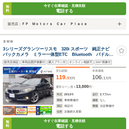
今すぐ在庫確認・見積依頼
無
電話する
料
販売店：
ＦＰ Ｍｏｔｏｒｓ Ｃａｒ Ｐｌａｃｅ
ＢＭＷ
3シリーズグランツーリスモ 320i スポーツ 純正ナビ
バックカメラ ミラー一体型ETC Bluetooth パドルシ
フト HIDヘッドライト 電動リアゲート パワーシー
販売店保証
車両品質評価書付
購入プラン付
オンライン相談可
360°画像付
ト Wオートエアコン スマートキー 純正18インチア
ルミホイール
支払総額
本体価格
119.
106.
9
1
万円
万円
13,000
通常ローン
月々
円
年式
2013
年
走行
2.7
万km
車検
車検整備付
修復
なし
保証
保証付
整備
法定整備付
住所
京都府久世郡
今すぐ在庫確認・見積依頼
無
電話する
料