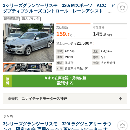
3シリーズグランツーリスモ 320i Mスポーツ ACC ア
ダプティブクルーズコントロール レーンアシスト 純
正ナビidrive 地デジフルセグ バックカメラ 純正フル
販売店保証
購入プラン付
エアロ Mスポ18インチアルミ スポーツシート 取説
保証書 スペアキー 正規D車
支払総額
本体価格
159.
145.
7
8
万円
万円
21,500
通常ローン
月々
円
年式
2015
年
走行
2.4
万km
車検
'26/09
修復
なし
保証
保証付
整備
法定整備付
住所
兵庫県神戸市北区
今すぐ在庫確認・見積依頼
無
電話する
料
販売店：
ユナイテッドモータース神戸
ＢＭＷ
3シリーズグランツーリスモ 320i ラグジュアリー ラウ
ンジ 限定140台 専用ベージュ革Pシート/ヒーター ナ