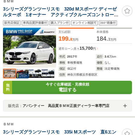
ＢＭＷ
3シリーズグランツーリスモ 320d Mスポーツ ディーゼ
ルターボ 1オーナー アクティブクルーズコントロー
ル 19インチAW サラウンドビューカメラ LCW Hifi
販売店保証
車両品質評価書付
購入プラン付
オンライン相談可
360°画像付
スピーカー Bluetoothオーディオ アルカンターラシー
ト Bカメラ パドルシフト ETC
支払総額
本体価格
199.
184.
8
3
万円
万円
15,700
通常ローン
月々
円
年式
2017
年
走行
3.6
万km
車検
車検整備無
修復
なし
保証
保証付
整備
法定整備無
住所
神奈川県横浜市都筑区
今すぐ在庫確認・見積依頼
無
電話する
料
販売店：
アバンティー 高品質ＢＭＷ正規ディーラー車専門店
ＢＭＷ
3シリーズグランツーリスモ 335i Mスポーツ 直6エン