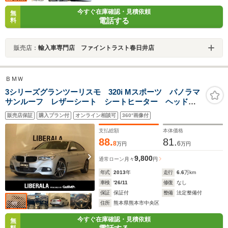
今すぐ在庫確認・見積依頼
無
電話する
料
販売店：
輸入車専門店 ファイントラスト春日井店
ＢＭＷ
3シリーズグランツーリスモ 320i Mスポーツ パノラマ
サンルーフ レザーシート シートヒーター ヘッドア
ップディスプレイ 純正ナビ Bluetooth ハーマンカー
販売店保証
購入プラン付
オンライン相談可
360°画像付
ドン ブラックレザーシート Aクルーズコントロール
前後ドラレコ コンパートメントパッケージ
支払総額
本体価格
88.
81.
8
6
万円
万円
9,800
通常ローン
月々
円
年式
2013
年
走行
6.6
万km
車検
'26/11
修復
なし
保証
保証付
整備
法定整備付
住所
熊本県熊本市中央区
今すぐ在庫確認・見積依頼
無
料