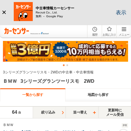
中古車情報カーセンサー
表示
Recruit Co., Ltd.
無料 － Google Play
履歴
お気に入り
メニュー
3シリーズグランツーリスモ・2WDの中古車・中古車情報
ＢＭＷ 3シリーズグランツーリスモ 2WD
一覧から探す
地図から探す
更新時に
64
絞り込み
並べ替え
台
メール受信
ＢＭＷ
PR