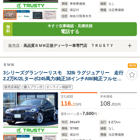
車検
車検整備無
修復
なし
保証
保証付
整備
法定整備無
住所
神奈川県厚木市
今すぐ在庫確認・見積依頼
無
電話する
料
販売店：
高品質ＢＭＷ正規ディーラー車専門店 ＴＲＵＳＴＹ
ＢＭＷ
NEW
3シリーズグランツーリスモ 328i ラグジュアリー 走行
2.2万K/2Lターボ245馬力/純正18インチAW/純正フルセグ
TV/アイボリーレザー/シートヒーター/電動リアゲート/コ
販売店保証
購入プラン付
オンライン相談可
ンフォートアクセス/HDDナビ/バックカメラ/リアパーク
センサー/クルーズコントロール/禁煙車
支払総額
本体価格
116.
108.
1
0
万円
万円
7,600
通常ローン
月々
円
年式
2014
年
走行
2.2
万km
車検
'27/02
修復
なし
保証
保証付
整備
法定整備無