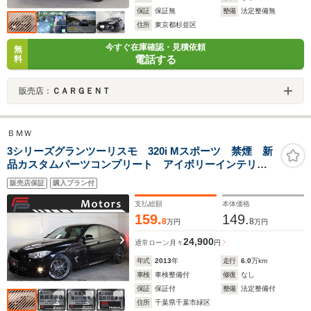
保証
保証無
整備
法定整備無
住所
東京都杉並区
今すぐ在庫確認・見積依頼
無
電話する
料
販売店：
ＣＡＲＧＥＮＴ
ＢＭＷ
3シリーズグランツーリスモ 320i Mスポーツ 禁煙 新
品カスタムパーツコンプリート アイボリーインテリ
ア インテリジェントS 純正ナビBカメラ
販売店保証
購入プラン付
Bluetooth クルコン パドルシフト Mタイプ新品
20AW 新品タイヤ ディーラー整備
支払総額
本体価格
159.
149.
8
8
万円
万円
24,900
通常ローン
月々
円
年式
2013
年
走行
6.0
万km
車検
車検整備付
修復
なし
保証
保証付
整備
法定整備付
住所
千葉県千葉市緑区