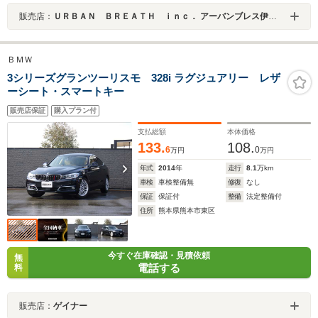
販売店：
ＵＲＢＡＮ ＢＲＥＡＴＨ ｉｎｃ． アーバンブレス伊丹店
ＢＭＷ
3シリーズグランツーリスモ 328i ラグジュアリー レザ
ーシート・スマートキー
販売店保証
購入プラン付
支払総額
本体価格
133.
108.
6
0
万円
万円
年式
2014
年
走行
8.1
万km
車検
車検整備無
修復
なし
保証
保証付
整備
法定整備付
住所
熊本県熊本市東区
今すぐ在庫確認・見積依頼
無
電話する
料
販売店：
ゲイナー