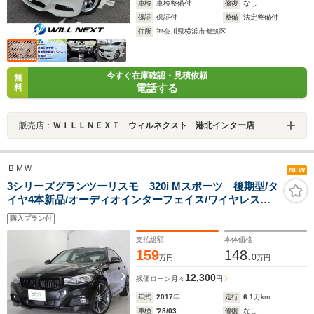
車検
車検整備付
修復
なし
保証
保証付
整備
法定整備付
住所
神奈川県横浜市都筑区
今すぐ在庫確認・見積依頼
無
電話する
料
販売店：
ＷＩＬＬＮＥＸＴ ウィルネクスト 港北インター店
ＢＭＷ
NEW
3シリーズグランツーリスモ 320i Mスポーツ 後期型/タ
イヤ4本新品/オーディオインターフェイス/ワイヤレス
CarPlay対応/ドライビングアシスト/黒革スポーツシート/
購入プラン付
アクティブクルコン/LEDヘッドライト/レーンチェンジ警
告/全周囲カメラ/19インチAW
支払総額
本体価格
159
148.
0
万円
万円
12,300
残価ローン
月々
円
年式
2017
年
走行
6.1
万km
車検
'28/03
修復
なし