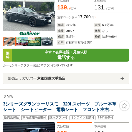
支払総額
本体価格
139.
131.
9
7
万円
万円
17,700
通常ローン
月々
円
年式
2017
年
走行
6.9
万km
車検
'28/07
修復
なし
保証
保証付
整備
法定整備付
住所
京都府京都市伏見区
今すぐ在庫確認・見積依頼
無
電話する
料
カーセンサーアフター保証がBプランに付いています
販売店：
ガリバー 京都国道大手筋店
ＢＭＷ
3シリーズグランツーリスモ 320i スポーツ ブルー本革
シート シートヒーター 電動シート フロント左右カ
メラ バックカメラ 盗難防止装置 障害物センサー
販売店保証
車両品質評価書付
購入プラン付
オンライン相談可
360°画像付
アイドリングストップ機能 カーナビ Bluetooth接続
CD再生機能 ミュージックサーバー 禁煙
支払総額
本体価格