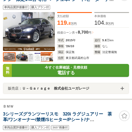
ビ/Fサイド&Topビューカメラ ヘッドアップディスプレイ
車両品質評価書付
購入プラン付
前後PDC 衝突軽減 車線逸脱 ブラインドスポット 自動追
従ACC 18AW コンフォートアクセス タッチレスPゲート
支払総額
本体価格
119.
104.
8
9
万円
万円
8,700
残価ローン
月々
円
年式
2015
年
走行
5.8
万km
車検
'26/10
修復
なし
保証
保証無
整備
法定整備無
住所
東京都武蔵村山市
今すぐ在庫確認・見積依頼
無
電話する
料
販売店：
Ｕ－Ｇａｒａｇｅ 株式会社ユーガレージ
ＢＭＷ
3シリーズグランツーリスモ 320i ラグジュアリー 茶
革/ワンオーナー/禁煙/Sヒーター/Pシート/ナ
ビ/Bluetooth/Bカメ/ETC/プッシュスタート/HID/フォグ/A
車両品質評価書付
購入プラン付
360°画像付
ライト/ステアリングスイッチ/AAC/MTモード/CD/DVD/M