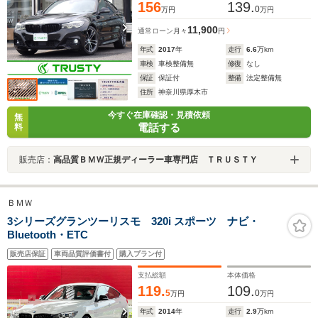
156
139.
0
万円
万円
11,900
通常ローン
月々
円
年式
2017
年
走行
6.6
万km
車検
車検整備無
修復
なし
保証
保証付
整備
法定整備無
住所
神奈川県厚木市
今すぐ在庫確認・見積依頼
無
電話する
料
販売店：
高品質ＢＭＷ正規ディーラー車専門店 ＴＲＵＳＴＹ
ＢＭＷ
3シリーズグランツーリスモ 320i スポーツ ナビ・
Bluetooth・ETC
販売店保証
車両品質評価書付
購入プラン付
支払総額
本体価格
119.
109.
5
0
万円
万円
年式
2014
年
走行
2.9
万km