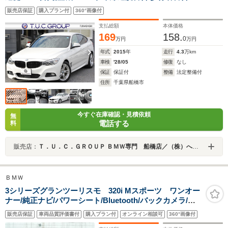
ッチパッド対応iドライブHDDナビ 地デジTV Bluetooth接
販売店保証
購入プラン付
360°画像付
続 Mスポーツエアロ パドルシフト スマートキー 電動ト
ランク 直噴ターボ 8速AT ECOPROモード
支払総額
本体価格
169
158.
0
万円
万円
年式
2015
年
走行
4.3
万km
車検
'28/05
修復
なし
保証
保証付
整備
法定整備付
住所
千葉県船橋市
今すぐ在庫確認・見積依頼
無
電話する
料
販売店：
Ｔ．Ｕ．Ｃ．ＧＲＯＵＰ ＢＭＷ専門 船橋店／（株）へリックス
ＢＭＷ
3シリーズグランツーリスモ 320i Mスポーツ ワンオー
ナー/純正ナビ/パワーシート/Bluetooth/バックカメラ/ア
イドリングストップ/コーナーセンサー/レザーステアリン
販売店保証
車両品質評価書付
購入プラン付
オンライン相談可
360°画像付
グ/パドルシフト/パワーバックドア/