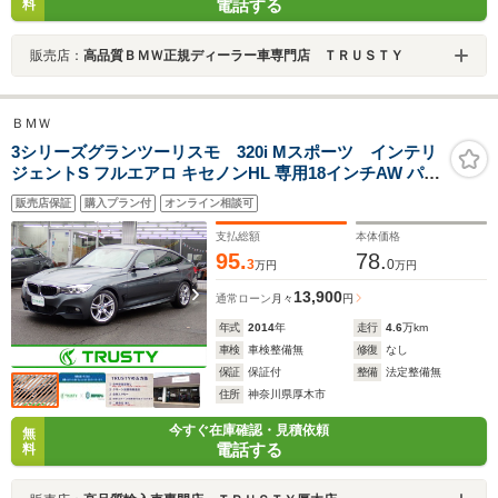
電話する
料
販売店：
高品質ＢＭＷ正規ディーラー車専門店 ＴＲＵＳＴＹ
ＢＭＷ
3シリーズグランツーリスモ 320i Mスポーツ インテリ
ジェントS フルエアロ キセノンHL 専用18インチAW パワ
ーRゲート メモリーパワーシート マルチステア パドルシ
販売店保証
購入プラン付
オンライン相談可
フト Bカメラ Rパークセンサー コンフォートアクセス ミ
ラーETC アルカンターラスポーツシート
支払総額
本体価格
95.
78.
3
0
万円
万円
13,900
通常ローン
月々
円
年式
2014
年
走行
4.6
万km
車検
車検整備無
修復
なし
保証
保証付
整備
法定整備無
住所
神奈川県厚木市
今すぐ在庫確認・見積依頼
無
電話する
料