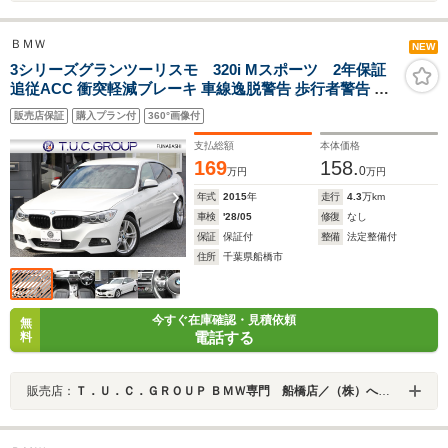
ＢＭＷ
NEW
3シリーズグランツーリスモ 320i Mスポーツ 2年保証
追従ACC 衝突軽減ブレーキ 車線逸脱警告 歩行者警告 タ
ッチパッド対応iドライブHDDナビ 地デジTV Bluetooth接
販売店保証
購入プラン付
360°画像付
続 Mスポーツエアロ パドルシフト スマートキー 電動ト
ランク 直噴ターボ 8速AT ECOPROモード
支払総額
本体価格
169
158.
0
万円
万円
年式
2015
年
走行
4.3
万km
車検
'28/05
修復
なし
保証
保証付
整備
法定整備付
住所
千葉県船橋市
今すぐ在庫確認・見積依頼
無
電話する
料
販売店：
Ｔ．Ｕ．Ｃ．ＧＲＯＵＰ ＢＭＷ専門 船橋店／（株）へリックス