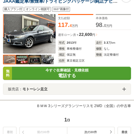
JAAA鑑定車/禁煙車/ドライビングパッケージ/純正ナビ・
バックカメラ/記録簿H26.27.29.R2.4.6
購入プラン付
オンライン相談可
360°画像付
支払総額
本体価格
117.
98.
4
0
万円
万円
22,600
通常ローン
月々
円
年式
2013
年
走行
3.3
万km
車検
車検整備付
修復
なし
保証
保証無
整備
法定整備付
住所
東京都足立区
今すぐ在庫確認・見積依頼
無
電話する
料
販売店：
モトーレン足立
ＢＭＷ 3シリーズグランツーリスモ 2WD（全国）の中古車
1
/3
最初
前の30件
次の30件
最後