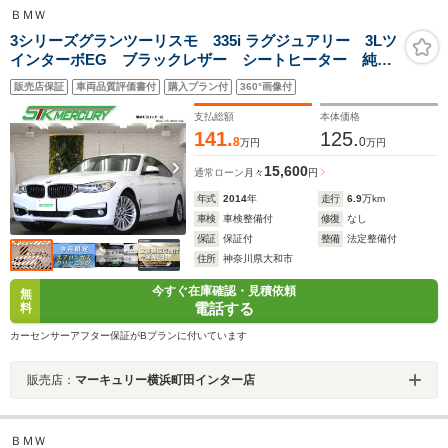
ＢＭＷ
3シリーズグランツーリスモ 335i ラグジュアリー 3Lツ
インターボEG ブラックレザー シートヒーター 純正
ナビ 地デジ 360度カメラ ETC Bluetooth クルー
販売店保証
車両品質評価書付
購入プラン付
360°画像付
ズコントロール アイドリングストップ オートテール
ゲート
支払総額
本体価格
141.
125.
8
0
万円
万円
15,600
通常ローン
月々
円
年式
2014
年
走行
6.9
万km
車検
車検整備付
修復
なし
保証
保証付
整備
法定整備付
住所
神奈川県大和市
今すぐ在庫確認・見積依頼
無
電話する
料
カーセンサーアフター保証がBプランに付いています
販売店：
マーキュリー横浜町田インター店
ＢＭＷ