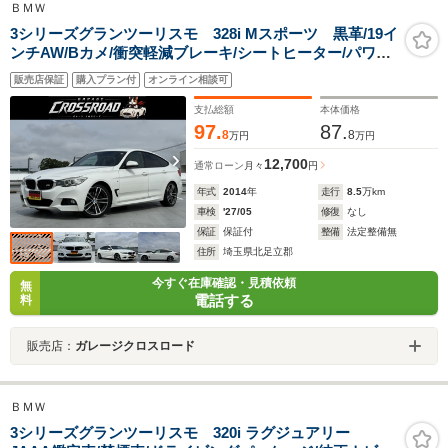
ＢＭＷ
3シリーズグランツーリスモ 328i Mスポーツ 黒革/19イ
ンチAW/Bカメ/衝突軽減ブレーキ/シートヒーター/パワー
シート/Bluetooth/TV/レーンキープアシスト/ETC
販売店保証
購入プラン付
オンライン相談可
支払総額
本体価格
97.
87.
8
8
万円
万円
12,700
通常ローン
月々
円
年式
2014
年
走行
8.5
万km
車検
'27/05
修復
なし
保証
保証付
整備
法定整備無
住所
埼玉県北足立郡
今すぐ在庫確認・見積依頼
無
電話する
料
販売店：
ガレージクロスロード
ＢＭＷ
3シリーズグランツーリスモ 320i ラグジュアリー