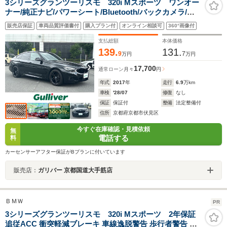
3シリーズグランツーリスモ 320i Mスポーツ ワンオー
ナー/純正ナビ/パワーシート/Bluetooth/バックカメラ/ア
イドリングストップ/コーナーセンサー/レザーステアリン
販売店保証
車両品質評価書付
購入プラン付
オンライン相談可
360°画像付
グ/パドルシフト/パワーバックドア/
支払総額
本体価格
139.
131.
9
7
万円
万円
17,700
通常ローン
月々
円
年式
2017
年
走行
6.9
万km
車検
'28/07
修復
なし
保証
保証付
整備
法定整備付
住所
京都府京都市伏見区
今すぐ在庫確認・見積依頼
無
電話する
料
カーセンサーアフター保証がBプランに付いています
販売店：
ガリバー 京都国道大手筋店
ＢＭＷ
PR
3シリーズグランツーリスモ 320i Mスポーツ 2年保証
追従ACC 衝突軽減ブレーキ 車線逸脱警告 歩行者警告 タ