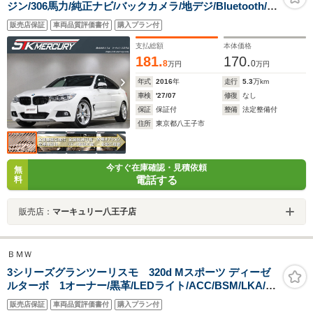
ジン/306馬力/純正ナビ/バックカメラ/地デジ/Bluetooth/電
動トランク/純正18AW/インテリジェントセーフティ/車線
販売店保証
車両品質評価書付
購入プラン付
逸脱警告/ドラレコ
支払総額
本体価格
181.
170.
8
0
万円
万円
年式
2016
年
走行
5.3
万km
車検
'27/07
修復
なし
保証
保証付
整備
法定整備付
住所
東京都八王子市
今すぐ在庫確認・見積依頼
無
電話する
料
販売店：
マーキュリー八王子店
ＢＭＷ
3シリーズグランツーリスモ 320d Mスポーツ ディーゼ
ルターボ 1オーナー/黒革/LEDライト/ACC/BSM/LKA/純
正ナビ/バックカメラ/Bluetooth/電動トランク/純正19AW/
販売店保証
車両品質評価書付
購入プラン付
パドルシフト