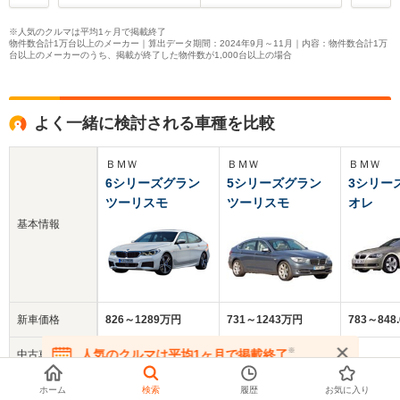
※人気のクルマは平均1ヶ月で掲載終了
物件数合計1万台以上のメーカー｜算出データ期間：2024年9月～11月｜内容：物件数合計1万
台以上のメーカーのうち、掲載が終了した物件数が1,000台以上の場合
よく一緒に検討される車種を比較
ＢＭＷ
ＢＭＷ
ＢＭＷ
6シリーズグラン
5シリーズグラン
3シリー
ツーリスモ
ツーリスモ
オレ
基本情報
新車価格
826～1289万円
731～1243万円
783～848
※
人気のクルマは平均1ヶ月で掲載終了
中古車
309.6万円
137.1万円
110.4万円
在庫が無くなる前にお問い合わせください
平均価格
ホーム
検索
履歴
お気に入り