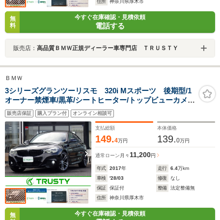
住所
神奈川県厚木市
今すぐ在庫確認・見積依頼
無
電話する
料
販売店：
高品質ＢＭＷ正規ディーラー車専門店 ＴＲＵＳＴＹ
ＢＭＷ
3シリーズグランツーリスモ 320i Mスポーツ 後期型/1
オーナー禁煙車/黒革/シートヒーター/トップビューカメ
ラ/LEDヘッドライト/アクティブクルーズコントロール/レ
販売店保証
購入プラン付
オンライン相談可
ーンチェンジウォーニング/インテリセーフ/電動リアゲー
ト/パドルシフト/ディーラー整備歴7回
支払総額
本体価格
149.
139.
4
0
万円
万円
11,200
通常ローン
月々
円
年式
2017
年
走行
6.4
万km
車検
'28/03
修復
なし
保証
保証付
整備
法定整備無
住所
神奈川県厚木市
今すぐ在庫確認・見積依頼
無