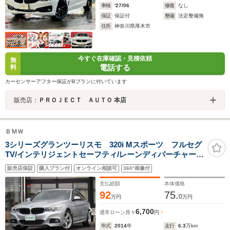
車検
'27/06
修復
なし
保証
保証付
整備
法定整備無
住所
神奈川県厚木市
今すぐ在庫確認・見積依頼
無
電話する
料
カーセンサーアフター保証がBプランに付いています
販売店：
ＰＲＯＪＥＣＴ ＡＵＴＯ 本店
ＢＭＷ
3シリーズグランツーリスモ 320i Mスポーツ フルセグ
TV/インテリジェントセーフティ/レーンディパーチャー/
クルーズコントロール/電動リアゲート/コンフォートアク
販売店保証
購入プラン付
オンライン相談可
360°画像付
セス/HDDナビ/バックカメラ/キセノンヘッドライト/メモ
リーパワーシート/リアフィルム/禁煙車
支払総額
本体価格
92
75.
0
万円
万円
6,700
通常ローン
月々
円
年式
2014
年
走行
6.3
万km