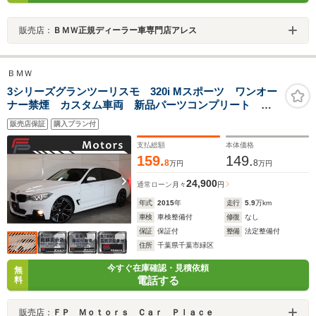
販売店：
ＢＭＷ正規ディーラー車専門店アレス
ＢＭＷ
3シリーズグランツーリスモ 320i Mスポーツ ワンオー
ナー禁煙 カスタム車両 新品パーツコンプリート イ
ンテリジェントセーフティ フロントリップ 衝突軽
販売店保証
購入プラン付
減 レーンA クルコン 純正ナビBカメラ Mタイプ新
品20AW 新品タイヤ 整備記録
支払総額
本体価格
159.
149.
8
8
万円
万円
24,900
通常ローン
月々
円
年式
2015
年
走行
5.9
万km
車検
車検整備付
修復
なし
保証
保証付
整備
法定整備付
住所
千葉県千葉市緑区
今すぐ在庫確認・見積依頼
無
電話する
料
販売店：
ＦＰ Ｍｏｔｏｒｓ Ｃａｒ Ｐｌａｃｅ