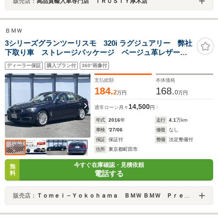
販売店：
高品質輸入車専門店 ＴＲＵＳＴＹ厚木店
ＢＭＷ
3シリーズグランツーリスモ 320i ラグジュアリー 弊社
下取り車 ストレージパッケージ ベージュ革レザーシ
ート 認定中古車 全国正規ディーラー保証付/1年・走行
ディーラー保証
購入プラン付
360°画像付
距離無制限 シートヒーター ACC オートトランク
バックカメラ
支払総額
本体価格
184.
168.
2
0
万円
万円
14,500
通常ローン
月々
円
年式
2016
年
走行
4.1
万km
車検
'27/06
修復
なし
保証
保証付
整備
法定整備付
住所
東京都町田市
今すぐ在庫確認・見積依頼
無
電話する
料
販売店：
Ｔｏｍｅｉ－Ｙｏｋｏｈａｍａ ＢＭＷ ＢＭＷ Ｐｒｅｍｉｕｍ Ｓｅｌｅｃｔｉｏｎ 東名横浜