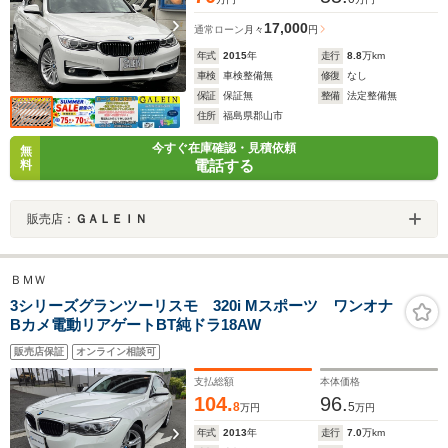
17,000
通常ローン
月々
円
年式
2015
年
走行
8.8
万km
車検
車検整備無
修復
なし
保証
保証無
整備
法定整備無
住所
福島県郡山市
今すぐ在庫確認・見積依頼
無
電話する
料
販売店：
ＧＡＬＥＩＮ
ＢＭＷ
3シリーズグランツーリスモ 320i Mスポーツ ワンオナ
Bカメ電動リアゲートBT純ドラ18AW
販売店保証
オンライン相談可
支払総額
本体価格
104.
96.
8
5
万円
万円
年式
2013
年
走行
7.0
万km