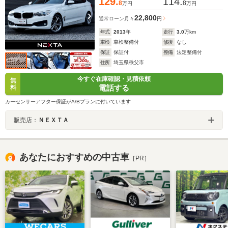
129.
114.
8
8
万円
万円
22,800
通常ローン
月々
円
年式
2013
年
走行
3.0
万km
車検
車検整備付
修復
なし
保証
保証付
整備
法定整備付
住所
埼玉県秩父市
今すぐ在庫確認・見積依頼
無
電話する
料
カーセンサーアフター保証がA/Bプランに付いています
販売店：
ＮＥＸＴＡ
あなたにおすすめの中古車
［PR］