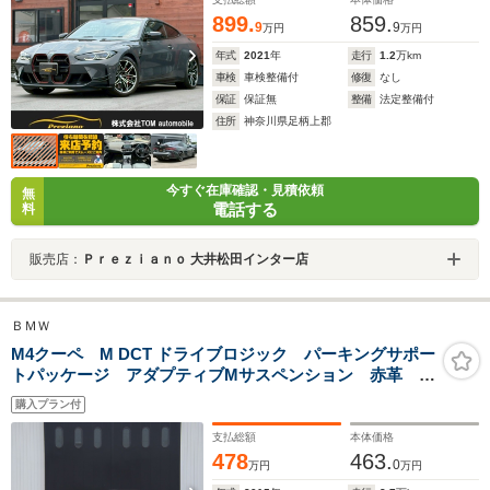
899.
859.
9
9
万円
万円
年式
2021
年
走行
1.2
万km
車検
車検整備付
修復
なし
保証
保証無
整備
法定整備付
住所
神奈川県足柄上郡
今すぐ在庫確認・見積依頼
無
電話する
料
販売店：
Ｐｒｅｚｉａｎｏ 大井松田インター店
ＢＭＷ
M4クーペ M DCT ドライブロジック パーキングサポー
トパッケージ アダプティブMサスペンション 赤革
19インチAW ドラレコ バックカメラ 記録簿
購入プラン付
支払総額
本体価格
478
463.
0
万円
万円