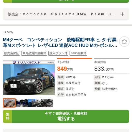
販売店：
Ｍｏｔｏｒｅｎ Ｓａｉｔａｍａ ＢＭＷ Ｐｒｅｍｉｕｍ Ｓｅｌｅｃｔｉｏｎ 浦和美園
ＢＭＷ
M4クーペ コンペティション 後輪駆動FR車 ヒ-タ-付黒
革Mスポ-ツシ-ト レ-ザ-LED 追従ACC HUD Mカ-ボンル-
フ Mスポ-ツデフ Mコンパウンドブレ-キ Pアシストプラス
販売店保証
車両品質評価書付
購入プラン付
360°画像付
全周囲カメラ Apple Car Play フルセグ harman/kardon
19&20AW 2年保証
支払総額
本体価格
849
833.
0
万円
万円
年式
2021
年
走行
2.1
万km
車検
車検整備付
修復
なし
保証
保証付
整備
法定整備付
住所
東京都八王子市
今すぐ在庫確認・見積依頼
無
電話する
料