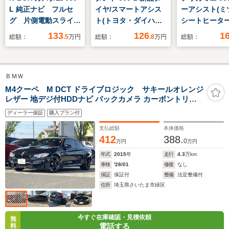
L 純正ナビ フルセ
イヤ/スマートアシス
ーアシスト(ミツ
グ 片側電動スライド
ト(トヨタ・ダイハツ)/
シートヒーター
ドア
車線逸脱防止支援シス
ヘッドランプ
133
126
1
総額：
.5
万円
総額：
.8
万円
総額：
テム/ヘッドランプ
LED/EBD付A
LED/アイドリングス
クモニター/禁
トップ/禁煙車/パワー
アバッグ 運転
ＢＭＷ
ウインドウ/エンジン
バッグ 助手席
スタートボタン/オー
ンスタートボタ
M4クーペ M DCT ドライブロジック サキールオレンジ
レザー 地デジ付HDDナビ バックカメラ カーボントリム
トエアコン
ートエアコン
19インチアルミ Mスポーツブレーキ カーボンルーフ ドラ
ディーラー保証
購入プラン付
イビングアシスト
支払総額
本体価格
412
388.
0
万円
万円
年式
2015
年
走行
4.3
万km
車検
'28/01
修復
なし
保証
保証付
整備
法定整備付
住所
埼玉県さいたま市緑区
今すぐ在庫確認・見積依頼
無
電話する
料