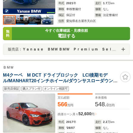
年式
2021
年
走行
1.7
万km
車検
車検整備付
修復
なし
保証
保証付
整備
法定整備付
住所
愛知県名古屋市天白区
今すぐ在庫確認・見積依頼
無
電話する
料
販売店：
Ｙａｎａｓｅ ＢＭＷ ＢＭＷ Ｐｒｅｍｉｕｍ Ｓｅｌｅｃｔｉｏｎ 天白
ＢＭＷ
M4クーペ M DCT ドライブロジック LCI後期モデ
ル/MANHART20インチホイール/ダウンサスローダウン/M
パフォーマンス フロントサイドリアスポイラー/カーボン
販売店保証
購入プラン付
オンライン相談可
ステアリング/カーボンパドルシフト/カーボンシフトノブ/
ヘッドアップディスプレイ
支払総額
本体価格
566
548.
0
万円
万円
52,600
残価ローン
月々
円
年式
2017
年
走行
2.2
万km
車検
'28/07
修復
なし