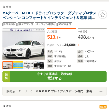
ＢＭＷ
M4クーペ M DCT ドライブロジック ダプティブMサス
ペンション コンフォートA インテリジェントS 黒革 純正
ナビ TV Bカメラ ヘッドアップD クルコン カーボンルー
販売店保証
購入プラン付
オンライン相談可
360°画像付
フ&インテリア Mブルーキャリパー Mエアロ&19インチ
AW 2年保証
支払総額
本体価格
513.
498.
7
0
万円
万円
34,600
残価ローン
月々
円
年式
2017
年
走行
2.6
万km
車検
車検整備付
修復
なし
保証
保証付
整備
法定整備付
住所
東京都江戸川区
今すぐ在庫確認・見積依頼
無
電話する
料
販売店：
Ｔ．Ｕ．Ｃ．ＧＲＯＵＰ プレミアムスポーツ専門 東葛西／（株）バーディット
ＢＭＷ
NEW