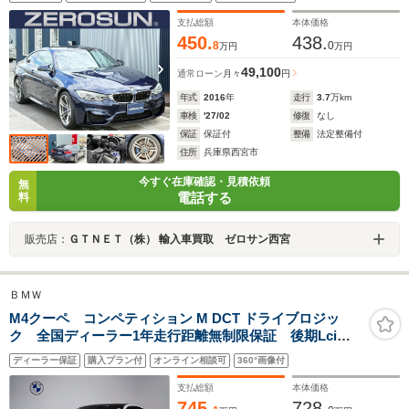
レザー パドルシフト クルコン 純正ナビ フルセグ
TV Bモニター HUD 禁煙
支払総額
本体価格
450.
438.
8
0
万円
万円
49,100
通常ローン
月々
円
年式
2016
年
走行
3.7
万km
車検
'27/02
修復
なし
保証
保証付
整備
法定整備付
住所
兵庫県西宮市
今すぐ在庫確認・見積依頼
無
電話する
料
販売店：
ＧＴＮＥＴ（株） 輸入車買取 ゼロサン西宮
ＢＭＷ
M4クーペ コンペティション M DCT ドライブロジッ
ク 全国ディーラー1年走行距離無制限保証 後期Lci
ブラックレザーシート カーボンルーフ ヘッドアップ
ディーラー保証
購入プラン付
オンライン相談可
360°画像付
ディスプレイ シートヒーター コンフォトアクセス
純正HDDナビ フルセグTV ミラーETC
支払総額
本体価格
745.
728.