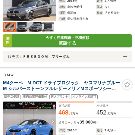
年式
2015
年
走行
2.7
万km
車検
車検整備付
修復
なし
保証
保証無
整備
法定整備付
住所
愛知県春日井市
今すぐ在庫確認・見積依頼
無
電話する
料
販売店：
ＦＲＥＥＤＯＭ フリーダム
ＢＭＷ
M4クーペ M DCT ドライブロジック ヤスマリナブルー
M シルバーストーンフルレザーメリノMスポーツシート
Mライトアロイ鍛造19AW アダプティブLEDヘッドライト
販売店保証
車両品質評価書付
購入プラン付
オンライン相談可
純正ナビ DTV BT&USB音楽 CD&DVD ETC Bカメラ 前後
ソナー 禁煙車 記録簿
支払総額
本体価格
468.
452.
3
0
万円
万円
35,000
通常ローン
月々
円
年式
2015
年
走行
7.4
万km