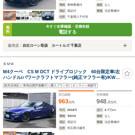
車検
車検整備付
修復
なし
保証
保証付
整備
法定整備付
住所
千葉県八千代市
今すぐ在庫確認・見積依頼
無
電話する
料
販売店：
自社ローン取扱 カートルズ 千葉店
ＢＭＷ
M4クーペ CS M DCT ドライブロジック 60台限定車/左
ハンドル/パワークラフトマフラー(純正マフラー有)/KW車
高調/CS専用CFRP製フロントスプリッター&リアスポイ
販売店保証
車両品質評価書付
購入プラン付
オンライン相談可
ラー&リアディフューザー/専用Mアロイ19・20インチホ
イール/LEDヘッドライト/Bカメラ
支払総額
本体価格
963
948.
0
万円
万円
年式
2018
年
走行
2.7
万km
車検
'26/10
修復
なし
保証
保証付
整備
法定整備付
住所
埼玉県川越市