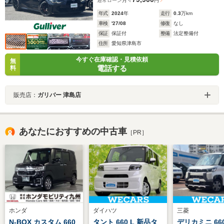
通常ローン
月々
円
年式
2024
年
走行
0.3
万km
車検
'27/08
修復
なし
保証
保証付
整備
法定整備付
住所
愛知県津島市
今すぐ在庫確認・見積依頼
無
電話する
料
販売店：
ガリバー 津島店
あなたにおすすめの中古車
［PR］
ホンダ
ダイハツ
三菱
N-BOX カスタム 660
タント 660 L 新品タ
デリカミニ 660