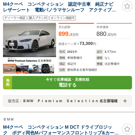
M4クーペ コンペティション 認定中古車 純正ナビ
レザーシート 電動パノラマサンルーフ アクティブク
ルーズコントロール アラウンドビューモニター ヘッ
ディーラー保証
購入プラン付
オンライン相談可
ドアップディスプレイ Harman/Kardon
支払総額
本体価格
899.
880.
8
0
万円
万円
73,300
残価ローン
月々
円
年式
2021
年
走行
3.7
万km
車検
車検整備付
修復
なし
保証
保証付
整備
法定整備付
住所
愛知県名古屋市瑞穂区
今すぐ在庫確認・見積依頼
無
電話する
料
販売店：
ＢＭＷ Ｐｒｅｍｉｕｍ Ｓｅｌｅｃｔｉｏｎ 名古屋瑞穂
ＢＭＷ
M4クーペ コンペティション M DCT ドライブロジッ
ク ボディ同色Mパフォーマンスフロントリップ&カーボ