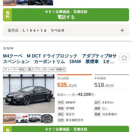
今すぐ在庫確認・見積依頼
無
電話する
料
販売店：
Ｌｉｂｅｒｔａ リベルタ
ＢＭＷ
M4クーペ M DCT ドライブロジック アダプティブMサ
スペンション カーボントリム 19AW 禁煙車 1オー
ナー 弊社下取車 認定中古車 全国正規ディーラー保
ディーラー保証
購入プラン付
360°画像付
証/1年・走行距離無制限 赤レザーシート バックカメ
ラ シートヒーター 前後PDC HUD
支払総額
本体価格
535.
518.
3
0
万円
万円
43,100
残価ローン
月々
円
年式
2016
年
走行
3.6
万km
車検
'27/09
修復
なし
保証
保証付
整備
法定整備付
住所
東京都町田市
今すぐ在庫確認・見積依頼
無