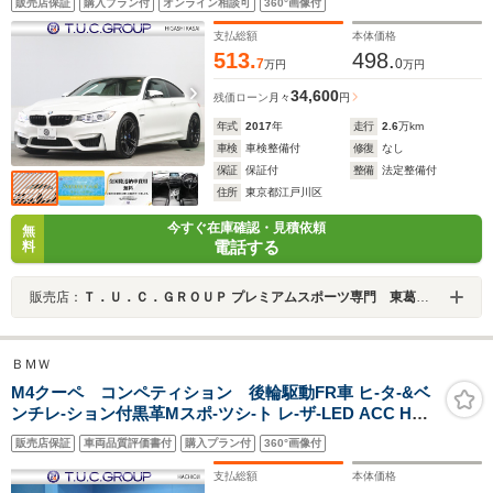
販売店保証
購入プラン付
オンライン相談可
360°画像付
フ&インテリア Mブルーキャリパー Mエアロ&19インチ
AW 2年保証
支払総額
本体価格
513.
498.
7
0
万円
万円
34,600
残価ローン
月々
円
年式
2017
年
走行
2.6
万km
車検
車検整備付
修復
なし
保証
保証付
整備
法定整備付
住所
東京都江戸川区
今すぐ在庫確認・見積依頼
無
電話する
料
販売店：
Ｔ．Ｕ．Ｃ．ＧＲＯＵＰ プレミアムスポーツ専門 東葛西／（株）バーディット
ＢＭＷ
M4クーペ コンペティション 後輪駆動FR車 ヒ-タ-&ベ
ンチレ-ション付黒革Mスポ-ツシ-ト レ-ザ-LED ACC HUD
Mスポ-ツデフ Mコンパウンドブレ-キ KW車高調 ピアノブ
販売店保証
車両品質評価書付
購入プラン付
360°画像付
ラックインテリア 全周囲カメラ ハ-マンカ-ドン
19&20AW 1オ-ナ- 2年保証
支払総額
本体価格