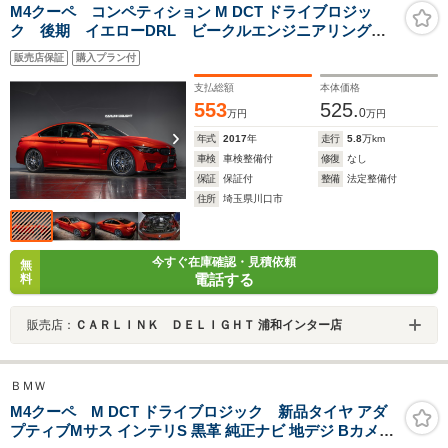
M4クーペ コンペティション M DCT ドライブロジッ
ク 後期 イエローDRL ビークルエンジニアリング
ECUチューン H&Rダウンサス アダプティブMサスペン
販売店保証
購入プラン付
ション 666M鍛造20インチ ハーマンカードン 黒革
支払総額
本体価格
553
525.
0
万円
万円
年式
2017
年
走行
5.8
万km
車検
車検整備付
修復
なし
保証
保証付
整備
法定整備付
住所
埼玉県川口市
今すぐ在庫確認・見積依頼
無
電話する
料
販売店：
ＣＡＲＬＩＮＫ ＤＥＬＩＧＨＴ 浦和インター店
ＢＭＷ
M4クーペ M DCT ドライブロジック 新品タイヤ アダ
プティブMサス インテリS 黒革 純正ナビ 地デジ Bカメラ