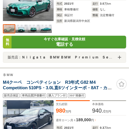
年式
2021
年
走行
3.0
万km
車検
車検整備付
修復
なし
保証
保証付
整備
法定整備付
住所
新潟県新潟市中央区
今すぐ在庫確認・見積依頼
無
電話する
料
販売店：
Ｎｉｉｇａｔａ ＢＭＷ ＢＭＷ Ｐｒｅｍｉｕｍ Ｓｅｌｅｃｔｉｏｎ新潟
ＢＭＷ
M4クーペ コンペティション R3年式 G82 M4
Competition 510PS・3.0L直6ツインターボ・8AT・カー
ボンルーフ・harman/kardon・レーザーライト・ヘッド
販売店保証
車両品質評価書付
購入プラン付
360°画像付
アップディスプレイ・360°カメラ・アクティブベンチレ
ーションシート・純正19/20インチAW
支払総額
本体価格
980
940.
0
万円
万円
189,000
通常ローン
月々
円
年式
2021
年
走行
0.3
万km