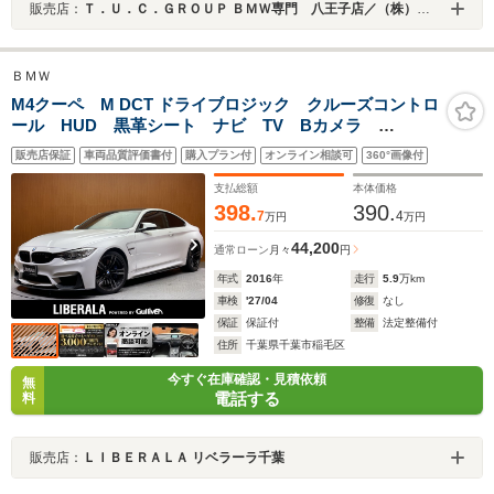
販売店：
Ｔ．Ｕ．Ｃ．ＧＲＯＵＰ ＢＭＷ専門 八王子店／（株）ヘリックス
ＢＭＷ
M4クーペ M DCT ドライブロジック クルーズコントロ
ール HUD 黒革シート ナビ TV Bカメラ
Bluetooth接続 PDC 電動シート シートヒーター パ
販売店保証
車両品質評価書付
購入プラン付
オンライン相談可
360°画像付
ドルシフト カーボンルーフ LEDヘッドライト 衝突
軽減ブレーキ レーンディパーチャー
支払総額
本体価格
398.
390.
7
4
万円
万円
44,200
通常ローン
月々
円
年式
2016
年
走行
5.9
万km
車検
'27/04
修復
なし
保証
保証付
整備
法定整備付
住所
千葉県千葉市稲毛区
今すぐ在庫確認・見積依頼
無
電話する
料
販売店：
ＬＩＢＥＲＡＬＡ リベラーラ千葉