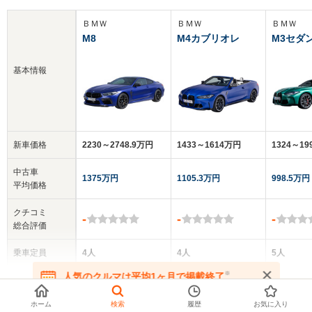
ＢＭＷ
ＢＭＷ
ＢＭＷ
M8
M4カブリオレ
M3セダ
基本情報
新車価格
2230～2748.9万円
1433～1614万円
1324～1
中古車
1375万円
1105.3万円
998.5万円
平均価格
クチコミ
-
-
-
総合評価
乗車定員
4人
4人
5人
▼
全てを表示する
※
人気のクルマは平均1ヶ月で掲載終了
ドア数
2ドア
2ドア
4ドア
在庫が無くなる前にお問い合わせください
ホーム
検索
履歴
お気に入り