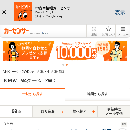
中古車情報カーセンサー
表示
Recruit Co., Ltd.
無料 － Google Play
履歴
お気に入り
メニュー
M4クーペ・2WDの中古車・中古車情報
ＢＭＷ M4クーペ 2WD
一覧から探す
地図から探す
更新時に
99
絞り込み
並べ替え
台
メール受信
ＢＭＷ
PR