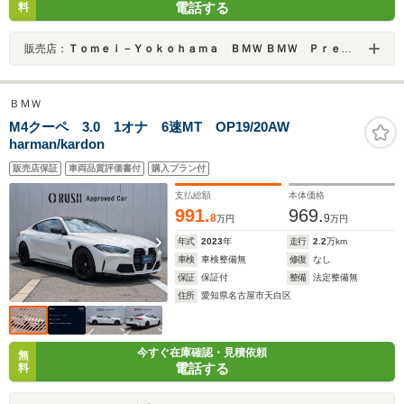
電話する
料
販売店：
Ｔｏｍｅｉ－Ｙｏｋｏｈａｍａ ＢＭＷ ＢＭＷ Ｐｒｅｍｉｕｍ Ｓｅｌｅｃｔｉｏｎ 東名横浜
ＢＭＷ
M4クーペ 3.0 1オナ 6速MT OP19/20AW
harman/kardon
販売店保証
車両品質評価書付
購入プラン付
支払総額
本体価格
991.
969.
8
9
万円
万円
年式
2023
年
走行
2.2
万km
車検
車検整備無
修復
なし
保証
保証付
整備
法定整備無
住所
愛知県名古屋市天白区
今すぐ在庫確認・見積依頼
無
電話する
料