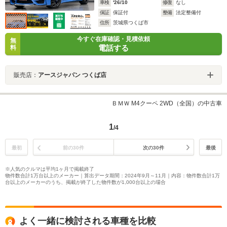
車検
'26/10
修復
なし
保証
保証付
整備
法定整備付
住所
茨城県つくば市
今すぐ在庫確認・見積依頼
無
電話する
料
販売店：
アースジャパン つくば店
ＢＭＷ M4クーペ 2WD（全国）の中古車
1
/4
最初
前の30件
次の30件
最後
※人気のクルマは平均1ヶ月で掲載終了
物件数合計1万台以上のメーカー｜算出データ期間：2024年9月～11月｜内容：物件数合計1万
台以上のメーカーのうち、掲載が終了した物件数が1,000台以上の場合
よく一緒に検討される車種を比較