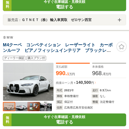
今すぐ在庫確認・見積依頼
無
電話する
料
販売店：
ＧＴＮＥＴ（株） 輸入車買取 ゼロサン西宮
ＢＭＷ
M4クーペ コンペティション レーザーライト カーボ
ンルーフ ピアノフィッシュインテリア ブラックレザ
ーシート ベンチレーションシート ハーマンカードン
ディーラー保証
購入プラン付
サウンド ヘッドアップディスプレイ レーンチェンッ
ジ&ディパーチャー
支払総額
本体価格
990.
968.
1
8
万円
万円
140,500
残価ローン
月々
円
年式
2021
年
走行
0.5
万km
車検
車検整備付
修復
なし
保証
保証付
整備
法定整備付
住所
広島県広島市安佐南区
今すぐ在庫確認・見積依頼
無
電話する
料