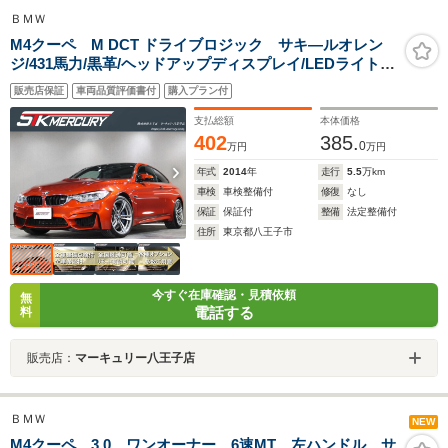
ＢＭＷ
M4クーペ M DCT ドライブロジック サキ―ルオレン
ジ/431馬力/黒革/ヘッドアップディスプレイ/LEDライト/
純正19AW/カーボンルーフ/純正ナビ/バックカメラ/地デ
販売店保証
車両品質評価書付
購入プラン付
ジ/Bluetooth/パドル/シートヒーター/インテリジェントセ
ーフティ/クルコン
支払総額
本体価格
402
385.
0
万円
万円
年式
2014
年
走行
5.5
万km
車検
車検整備付
修復
なし
保証
保証付
整備
法定整備付
住所
東京都八王子市
今すぐ在庫確認・見積依頼
無
電話する
料
販売店：
マーキュリー八王子店
ＢＭＷ
NEW
M4クーペ 3.0 ワンオーナー 6速MT 左ハンドル サ