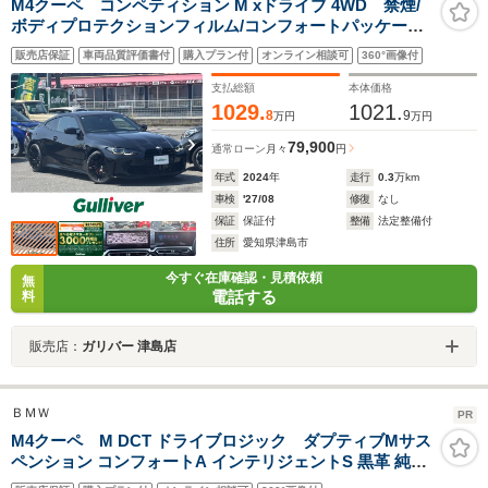
M4クーペ コンペティション M xドライブ 4WD 禁煙/
ボディプロテクションフィルム/コンフォートパッケー
ジ/M赤キャリパー/カーボンルーフ/ハーマンカードン/黒
販売店保証
車両品質評価書付
購入プラン付
オンライン相談可
360°画像付
革/ドラレコ/ETC/サラウンドビューモニター/スペアスマ
ートキー/保証書/取扱説明書
支払総額
本体価格
1029.
1021.
8
9
万円
万円
79,900
通常ローン
月々
円
年式
2024
年
走行
0.3
万km
車検
'27/08
修復
なし
保証
保証付
整備
法定整備付
住所
愛知県津島市
今すぐ在庫確認・見積依頼
無
電話する
料
販売店：
ガリバー 津島店
ＢＭＷ
PR
M4クーペ M DCT ドライブロジック ダプティブMサス
ペンション コンフォートA インテリジェントS 黒革 純正
ナビ TV Bカメラ ヘッドアップD クルコン カーボンルー