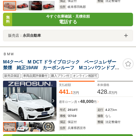
保証
保証付
整備
法定整備付
住所
岐阜県羽島郡
今すぐ在庫確認・見積依頼
無
電話する
料
販売店：
永田自動車
ＢＭＷ
M4クーペ M DCT ドライブロジック ベージュレザー
禁煙 純正19AW カーボンルーフ Mコンパウンドブレ
ーキ HUD パドルシフト クルコン 純正ナビ フル
販売店保証
車両品質評価書付
購入プラン付
オンライン相談可
セグTV Bモニター ミラー内臓ETC ドライビングア
シスト アダプティブLEDヘッド
支払総額
本体価格
441.
428.
1
0
万円
万円
48,000
通常ローン
月々
円
年式
2014
年
走行
4.2
万km
車検
'27/10
修復
なし
保証
保証付
整備
法定整備付
住所
兵庫県西宮市