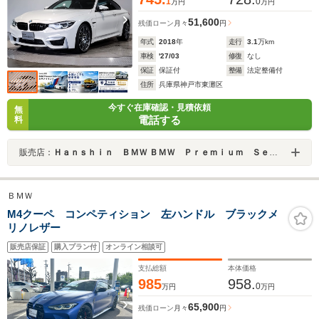
1
0
万円
万円
51,600
残価ローン
月々
円
年式
2018
年
走行
3.1
万km
車検
'27/03
修復
なし
保証
保証付
整備
法定整備付
住所
兵庫県神戸市東灘区
今すぐ在庫確認・見積依頼
無
電話する
料
販売店：
Ｈａｎｓｈｉｎ ＢＭＷ ＢＭＷ Ｐｒｅｍｉｕｍ Ｓｅｌｅｃｔｉｏｎ 六甲アイランド
ＢＭＷ
M4クーペ コンペティション 左ハンドル ブラックメ
リノレザー
販売店保証
購入プラン付
オンライン相談可
支払総額
本体価格
985
958.
0
万円
万円
65,900
残価ローン
月々
円