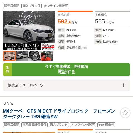
ンフロントスプリッター&カーボントランクスポイラー
販売店保証
購入プラン付
オンライン相談可
カーボンルーフ コンペティション専用20インチAW イ
エローデイライト アダプティブMサスペンション
支払総額
本体価格
592.
565.
6
3
万円
万円
年式
2019
年
走行
6.5
万km
車検
車検整備付
修復
なし
保証
保証付
整備
法定整備付
住所
愛知県春日井市
今すぐ在庫確認・見積依頼
無
電話する
料
販売店：
ユーロハーツ
ＢＭＷ
M4クーペ GTS M DCT ドライブロジック フローズン
ダークグレー 19/20鍛造AW
販売店保証
車両品質評価書付
購入プラン付
オンライン相談可
360°画像付