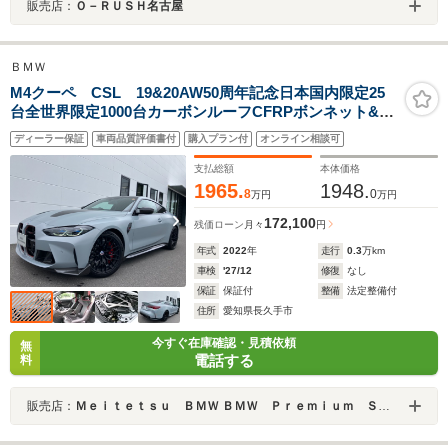
販売店：
Ｏ－ＲＵＳＨ名古屋
ＢＭＷ
M4クーペ CSL 19&20AW50周年記念日本国内限定25
台全世界限定1000台カーボンルーフCFRPボンネット&ト
ランクMカーボンフルバケットシートMカーボンセラミッ
ディーラー保証
車両品質評価書付
購入プラン付
オンライン相談可
クブレーキCSL専用サスペンション禁煙認定中古車
支払総額
本体価格
1965.
1948.
8
0
万円
万円
172,100
残価ローン
月々
円
年式
2022
年
走行
0.3
万km
車検
'27/12
修復
なし
保証
保証付
整備
法定整備付
住所
愛知県長久手市
今すぐ在庫確認・見積依頼
無
電話する
料
販売店：
Ｍｅｉｔｅｔｓｕ ＢＭＷ ＢＭＷ Ｐｒｅｍｉｕｍ Ｓｅｌｅｃｔｉｏｎ 長久手