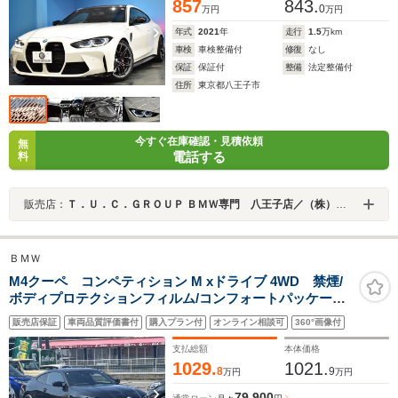
857
843.
0
万円
万円
年式
2021
年
走行
1.5
万km
車検
車検整備付
修復
なし
保証
保証付
整備
法定整備付
住所
東京都八王子市
今すぐ在庫確認・見積依頼
無
電話する
料
販売店：
Ｔ．Ｕ．Ｃ．ＧＲＯＵＰ ＢＭＷ専門 八王子店／（株）ヘリックス
ＢＭＷ
M4クーペ コンペティション M xドライブ 4WD 禁煙/
ボディプロテクションフィルム/コンフォートパッケー
ジ/M赤キャリパー/カーボンルーフ/ハーマンカードン/黒
販売店保証
車両品質評価書付
購入プラン付
オンライン相談可
360°画像付
革/ドラレコ/ETC/サラウンドビューモニター/スペアスマ
ートキー/保証書/取扱説明書
支払総額
本体価格
1029.
1021.
8
9
万円
万円
79,900