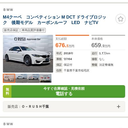
ＢＭＷ
M4クーペ コンペティション M DCT ドライブロジッ
ク 後期モデル カーボンルーフ LED ナビTV
販売店保証
車両品質評価書付
支払総額
本体価格
676.
659.
5
9
万円
万円
年式
2018
年
走行
1.7
万km
車検
'27/04
修復
なし
保証
保証付
整備
法定整備無
住所
千葉県千葉市稲毛区
今すぐ在庫確認・見積依頼
無
電話する
料
販売店：
Ｏ－ＲＵＳＨ千葉
ＢＭＷ