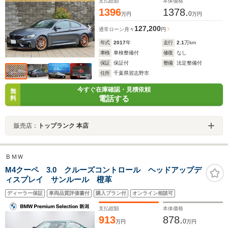
支払総額
本体価格
1396
1378.
0
万円
万円
127,200
通常ローン
月々
円
年式
2017
年
走行
2.1
万km
車検
車検整備付
修復
なし
保証
保証付
整備
法定整備付
住所
千葉県習志野市
今すぐ在庫確認・見積依頼
無
電話する
料
販売店：
トップランク 本店
ＢＭＷ
M4クーペ 3.0 クルーズコントロール ヘッドアップデ
ィスプレイ サンルール 橙革
ディーラー保証
車両品質評価書付
購入プラン付
オンライン相談可
支払総額
本体価格
913
878.
0
万円
万円