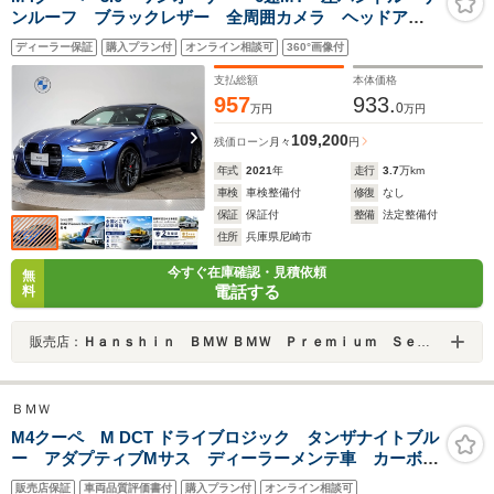
ンルーフ ブラックレザー 全周囲カメラ ヘッドアッ
プディスプレイ レッドキャリパー シートヒーター
ディーラー保証
購入プラン付
オンライン相談可
360°画像付
クルーズコントロール フルセグTV アンビエントライ
ト
支払総額
本体価格
957
933.
0
万円
万円
109,200
残価ローン
月々
円
年式
2021
年
走行
3.7
万km
車検
車検整備付
修復
なし
保証
保証付
整備
法定整備付
住所
兵庫県尼崎市
今すぐ在庫確認・見積依頼
無
電話する
料
販売店：
Ｈａｎｓｈｉｎ ＢＭＷ ＢＭＷ Ｐｒｅｍｉｕｍ Ｓｅｌｅｃｔｉｏｎ 尼崎
ＢＭＷ
M4クーペ M DCT ドライブロジック タンザナイトブル
ー アダプティブMサス ディーラーメンテ車 カーボン
ルーフ 純正19AW Mコンパウンドブレーキ 黒ダコタ
販売店保証
車両品質評価書付
購入プラン付
オンライン相談可