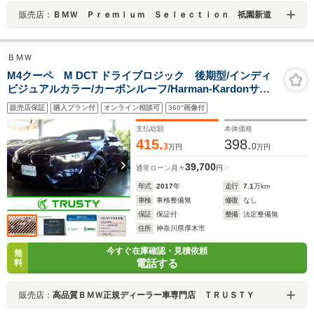
販売店：
ＢＭＷ Ｐｒｅｍｉｕｍ Ｓｅｌｅｃｔｉｏｎ 祇園新道
ＢＭＷ
M4クーペ M DCT ドライブロジック 後期型/インディ
ビジュアルカラー/カーボンルーフ/Harman-Kardonサウ
ンド/フルセグTV/黒革/シートヒーター/前後ドラレコ/ヘッ
販売店保証
購入プラン付
オンライン相談可
360°画像付
ドアップディスプレイ/インテリジェントセ-フティ/19イ
ンチホイール/BMW厚木整備歴複数
支払総額
本体価格
415.
398.
3
0
万円
万円
39,700
通常ローン
月々
円
年式
2017
年
走行
7.1
万km
車検
車検整備無
修復
なし
保証
保証付
整備
法定整備無
住所
神奈川県厚木市
今すぐ在庫確認・見積依頼
無
電話する
料
販売店：
高品質ＢＭＷ正規ディーラー車専門店 ＴＲＵＳＴＹ