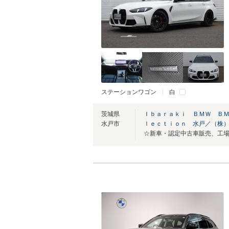
ステーションワゴン
白
茨城県
Ｉｂａｒａｋｉ ＢＭＷ ＢＭ
水戸市
ｌｅｃｔｉｏｎ 水戸／（株