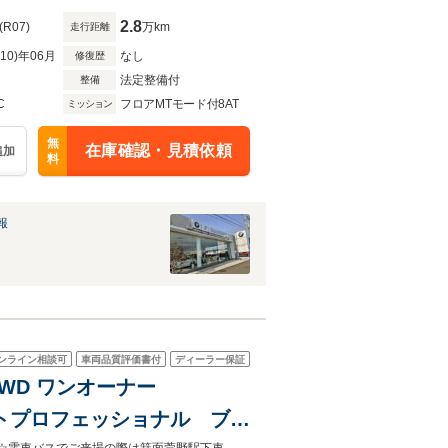
V
2.8
(R07)
万km
走行距離
R10)年06月
なし
修復歴
法定整備付
整備
C
フロアMTモード付8AT
ミッション
無
在庫確認・見積依頼
追加
料
報
ンライン相談可
車両品質評価書付
ディーラー保証
 4WD ワンオーナー
シストプロフェッショナル ブラ