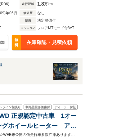
ー
1.8
(R06)
万km
走行距離
R09)年06月
なし
修復歴
法定整備付
整備
C
フロアMTモード付8AT
ミッション
無
在庫確認・見積依頼
追加
料
報
ンライン相談可
車両品質評価書付
ディーラー保証
4WD 正規認定中古車 1オー
ングホイールヒーター アコ
PKG アクティブベンチレ
☆★全国陸送対応可能★☆提携陸送会社にてご希望場所までご納車いたします。☆WEB未公開の低走行車多数在庫あります是非お電話にてお問い合わせください