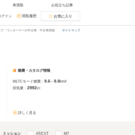
車買取
お役立ち記事
ログイン
閲覧履歴
お気に入り
ング・ワンオーナーの中古車・中古車情報
サイトマップ
燃費・カタログ情報
9.6
9.8
WLTCモード燃費：
～
km/l
2992
排気量：
cc
詳しく見る
ミッション
AT/CVT
MT