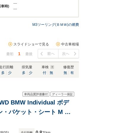
---
新車時)
---
M3ツーリング(ＢＭＷ)の燃費
スライドショーで見る
中古車相場
1
前へ
次へ
最初
最後
走行距離
排気量
車検
修復歴
多
少
多
少
付
無
無
有
車両品質評価書付
ディーラー保証
BMW Individual ボデ
ン・バケット・シート M カ
ン・ファイバー・インテリ
0.8
(R05)
万km
走行距離