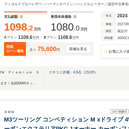
ー/純正地デジチューナー/レーザーライト/認定
2024
年式
支払総額
車両本体価格
1098
1080
2027(
車検
.2
.0
万円
万円
保証付
保証
1109.6
1108.6
A
プラン
B
プラン
万円
万円
3000C
排気量
残価
75,600
詳細を見る
月々
円
ローン価格
お気に入り
ＭＷ Ｐｒｅｍｉｕｍ Ｓ
クチコミ評価：
4.9
点（
151
件）
喜んで愛知県から全国納車致します！名鉄BMWネットワークで安心と喜びのカーライフを
360°
画像付
ＢＭＷ
M3ツーリング コンペティション M xドライブ 
ーボンエクステリアPKG 1オーナー カーボンファ