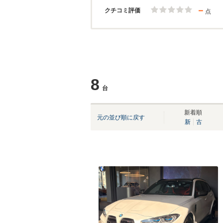
－
クチコミ評価
点
8
台
新着順
元の並び順に戻す
新
古