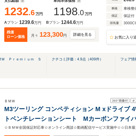
支払総額
車両本体価格
1232
1198
車検整
車検
.6
.0
万円
万円
保証付
保証
1239.6
1244.6
A
プラン
B
プラン
万円
万円
3000C
排気量
残価
123,300
詳細を見る
月々
円
ローン価格
お気に入り
ＭＷ Ｐｒｅｍｉｕｍ Ｓ
クチコミ評価：
4.9
点（
409
件）
フェア情
360°
画像付
オ
ＢＭＷ
M3ツーリング コンペティション M xドライブ 
トベンチレーションシート Mカーボンファイ
ー アコースティックガラス ハーマンカード