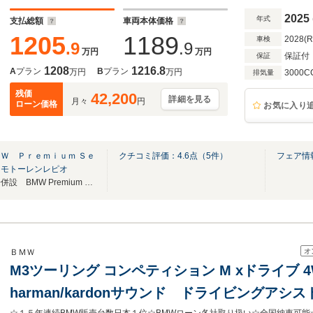
ーションシート パーキングアシストプラス T
2025
年式
支払総額
車両本体価格
1205
1189
2028(
車検
.9
.9
万円
万円
保証付
保証
1208
1216.8
A
プラン
B
プラン
万円
万円
3000C
排気量
残価
42,200
詳細を見る
月々
円
ローン価格
お気に入り
Ｗ Ｐｒｅｍｉｕｍ Ｓｅ
クチコミ評価：
4.6
点（
5
件）
フェア情
）モトーレンレピオ
☆新車・認定中古車販売、工場併設 BMW Premium Selection水戸☆
オ
ＢＭＷ
M3ツーリング コンペティション M xドライブ
harman/kardonサウンド ドライビングア