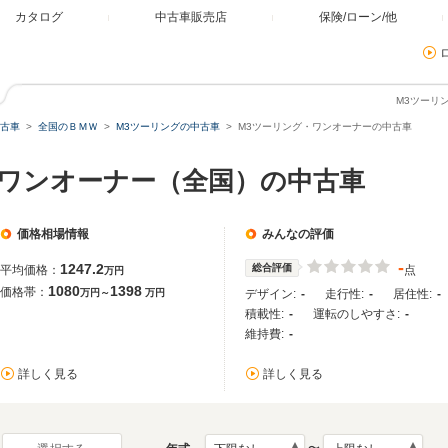
カタログ
中古車販売店
保険/ローン/他
M3ツーリ
古車
全国のＢＭＷ
M3ツーリングの中古車
M3ツーリング・ワンオーナーの中古車
グ ワンオーナー（全国）の中古車
価格相場情報
みんなの評価
-
1247.2
総合評価
平均価格：
点
万円
1080
1398
価格帯：
万円～
万円
デザイン:
-
走行性:
-
居住性:
-
積載性:
-
運転のしやすさ:
-
維持費:
-
詳しく見る
詳しく見る