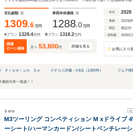
ックメリノレザーシート ワイヤレス充電 追
ディスプレイ 電動テールゲート 19/20アル
2026
年式
支払総額
車両本体価格
1309
1288
2029(
車検
.6
.0
万円
万円
保証付
保証
1329.4
1316.2
A
プラン
B
プラン
万円
万円
3000C
排気量
残価
53,800
詳細を見る
月々
円
ローン価格
お気に入り
Ｗ Ｐｒｅｍｉｕｍ Ｓｅ
クチコミ評価：
4.9
点（
1385
件）
フェア情
年連続日本一達成！！
オ
ＢＭＷ
M3ツーリング コンペティション M xドライブ 
ーシート/ハーマンカードン/シートベンチレーシ