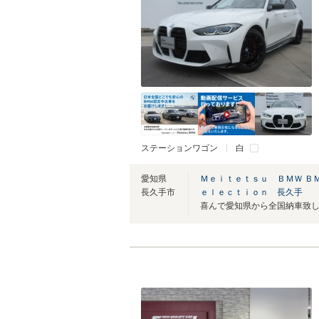
ステーションワゴン
白
愛知県
Ｍｅｉｔｅｔｓｕ ＢＭＷ Ｂ
長久手市
ｅｌｅｃｔｉｏｎ 長久手