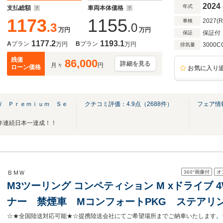
ト ヘッドアップディスプレイ シートヒータ
2024
年式
支払総額
車両本体価格
1173
1155
2027(
車検
.3
.0
万円
万円
保証付
保証
1177.2
1193.1
A
プラン
B
プラン
万円
万円
3000C
排気量
残価
86,000
詳細を見る
月々
円
ローン価格
お気に入り
Ｗ Ｐｒｅｍｉｕｍ Ｓｅ
クチコミ評価：
4.9
点（
2688
件）
フェア情
年連続日本一達成！！
360°
画像付
オ
ＢＭＷ
M3ツーリング コンペティション M xドライブ 
ナー 禁煙車 MコンフォートPKG ステアリ
ースティックガラス ラゲージコンパートメント