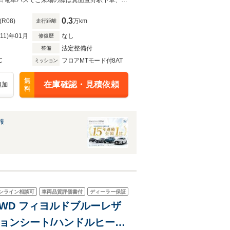
従型クルコン ヘッドアップ
☆１５年連続BMW販売台数日本１位☆BMWローン各社取り扱い☆全国納車可能☆電車バスでご来場の際は箕面萱野駅下車、箕面萱野駅南バス停乗り換え１４分半町バス停下車徒歩３分です！
ミホイール
0.3
(R08)
万km
走行距離
R11)年01月
なし
修復歴
法定整備付
整備
C
フロアMTモード付8AT
ミッション
無
在庫確認・見積依頼
追加
料
報
ンライン相談可
車両品質評価書付
ディーラー保証
4WD フィヨルドブルーレザ
ョンシート/ハンドルヒータ