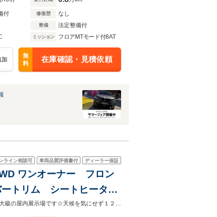
備付
なし
修復歴
法定整備付
整備
C
フロアMTモード付8AT
ミッション
無
在庫確認・見積依頼
追加
料
報
ンライン相談可
車両品質評価書付
ディーラー保証
4WD ワンオーナー フロン
バートリム シートヒータ
ンスピーカー 電動リアゲー
☆ＢＭＷ全国保証対応車☆オンライン商談☆動画配信サービス実施中☆☆日本最大級の屋内展示場です☆天候を気にせず１２０台以上のＢＭＷ／ＭＩＮＩからお気に入りの１台を！