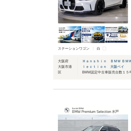
ステーションワゴン
白
大阪府
Ｈａｎｓｈｉｎ ＢＭＷ ＢＭ
大阪市港
ｌｅｃｔｉｏｎ 大阪ベイ
区
BMW認定中古車販売台数１５