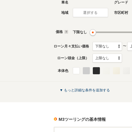
車名
グレード
地域
市区町村
選択する
価格
下限なし
〜
ローン月々支払い価格
ローン頭金（上限）
本体色
▼ もっと詳細な条件を追加する
M3ツーリング
の基本情報