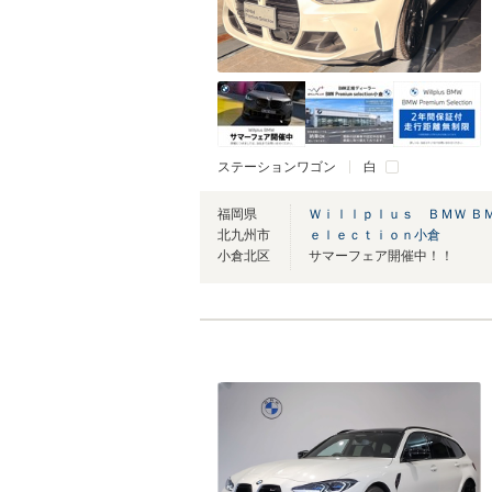
ステーションワゴン
白
福岡県
Ｗｉｌｌｐｌｕｓ ＢＭＷ Ｂ
北九州市
ｅｌｅｃｔｉｏｎ小倉
小倉北区
サマーフェア開催中！！