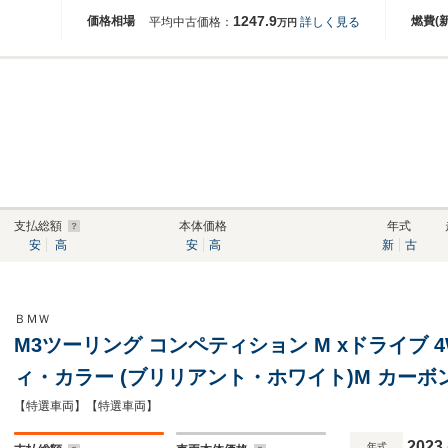
1247.9
価格相場
燃費(
平均中古価格：
詳しく見る
万円
支払総額
本体価格
年式
安
高
安
高
新
古
ＢＭＷ
M3ツーリング コンペティション M xドライブ 4WD 
ィ・カラー (ブリリアント・ホワイト)M カーボ
ーボン・エクステリア・パッケージ M カーボ
【特選車両】【特選車両】
ア・トリムパーキング・アシスト・プラス
2023
年式