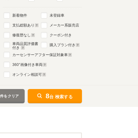
新着物件
未登録車
支払総額あり
メーカー系販売店
修復歴なし
クーポン付き
車両品質評価書
購入プラン付き
付き
カーセンサーアフター保証対象車
360
°画像付き車両
オンライン相談可
8
条件をクリア
台 検索する