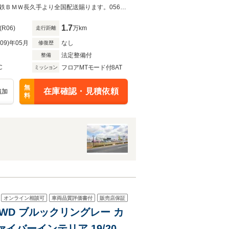
中古車
フィヨルドブルーレザー／ハーマンカードン／ハンドルヒーター／認定中古車名鉄ＢＭＷ長久手より全国配送賜ります。0561-65-0700までお気軽にお問合せ願います。
1.7
(R06)
万km
走行距離
R09)年05月
なし
修復歴
法定整備付
整備
C
フロアMTモード付8AT
ミッション
無
在庫確認・見積依頼
追加
料
オンライン相談可
車両品質評価書付
販売店保証
4WD ブルックリングレー カ
イバーインテリア 19/20イ