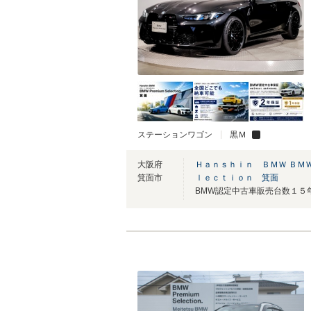
ステーションワゴン
黒Ｍ
大阪府
Ｈａｎｓｈｉｎ ＢＭＷ ＢＭ
箕面市
ｌｅｃｔｉｏｎ 箕面
BMW認定中古車販売台数１５