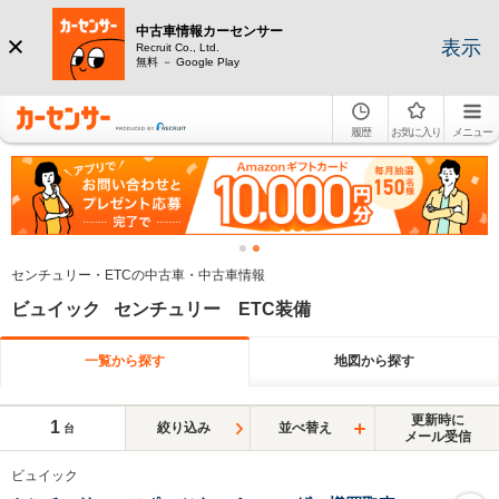
中古車情報カーセンサー
表示
Recruit Co., Ltd.
無料 － Google Play
履歴
お気に入り
メニュー
センチュリー・ETCの中古車・中古車情報
ビュイック センチュリー ETC装備
一覧から探す
地図から探す
更新時に
1
絞り込み
並べ替え
台
メール受信
ビュイック