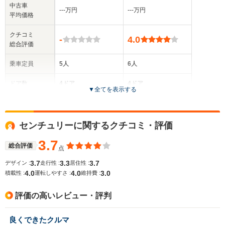
中古車
‐‐‐万円
‐‐‐万円
平均価格
クチコミ
-
4.0
総合評価
乗車定員
5人
6人
ドア数
4ドア
4ドア
▼
全てを表示する
全高
全高
-m
1.41m
センチュリーに関するクチコミ・評価
3.7
総合評価
点
全幅
全幅
サイズ
-m
1.75m
3.7
3.3
3.7
デザイン :
走行性 :
居住性 :
全長
全長
(全長x全幅x全高)
4.0
4.0
3.0
積載性 :
運転しやすさ :
維持費 :
-m
5.16m
評価の高いレビュー・評判
ホイールベース
ホイールベース
良くできたクルマ
-m
-m