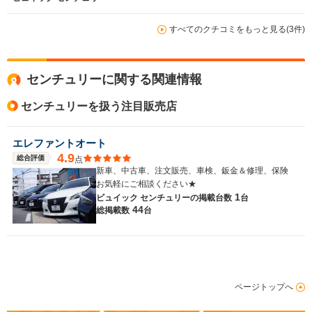
すべてのクチコミをもっと見る(3件)
センチュリーに関する関連情報
センチュリーを扱う注目販売店
エレファントオート
4.9
総合評価
点
新車、中古車、注文販売、車検、鈑金＆修理、保険
お気軽にご相談ください★
1
ビュイック センチュリーの
掲載台数
台
44
総掲載数
台
ページトップへ