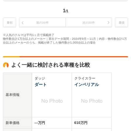
1
/1
最初
前の30件
次の30件
最後
※人気のクルマは平均1ヶ月で掲載終了
物件数合計1万台以上のメーカー｜算出データ期間：2024年9月～11月｜内容：物件数合計1万
台以上のメーカーのうち、掲載が終了した物件数が1,000台以上の場合
よく一緒に検討される車種を比較
ダッジ
クライスラー
ダート
インペリアル
基本情報
新車価格
‐‐‐万円
610万円