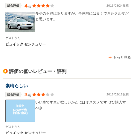
4
総合評価
2013/03/24投稿
点
多少の不満はありますが、全体的には良くできたクルマだ
と思います。
WLTCモード
-
-
燃費
ゲストさん
ビュイック センチュリー
もっと見る
排気量
1400～2400cc
3301cc
駆動方式
FF
FF
評価の低いレビュー・評判
素晴らしい
3
総合評価
2013/02/13投稿
点
いい車です車が欲しいかたにはオススメです ぜひ購入す
べき
ゲストさん
ビュイック センチュリー