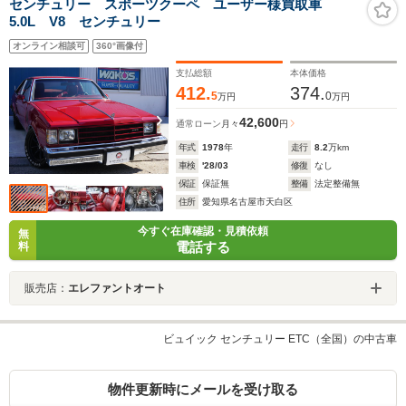
センチュリー スポーツクーペ ユーザー様買取車
5.0L V8 センチュリー
オンライン相談可
360°画像付
支払総額
本体価格
412.
374.
5
0
万円
万円
42,600
通常ローン
月々
円
年式
1978
年
走行
8.2
万km
車検
'28/03
修復
なし
保証
保証無
整備
法定整備無
住所
愛知県名古屋市天白区
今すぐ在庫確認・見積依頼
無
電話する
料
販売店：
エレファントオート
ビュイック センチュリー ETC（全国）の中古車
物件更新時にメールを受け取る