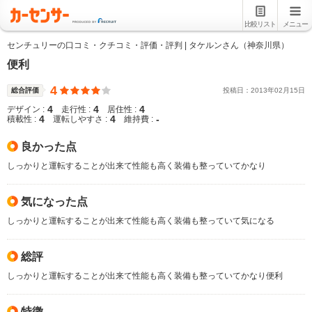
比較リスト
メニュー
センチュリーの口コミ・クチコミ・評価・評判 | タケルンさん（神奈川県）
便利
4
総合評価
投稿日：
2013
年
02
月
15
日
4
4
4
デザイン :
走行性 :
居住性 :
4
4
-
積載性 :
運転しやすさ :
維持費 :
良かった点
しっかりと運転することが出来て性能も高く装備も整っていてかなり
気になった点
しっかりと運転することが出来て性能も高く装備も整っていて気になる
総評
しっかりと運転することが出来て性能も高く装備も整っていてかなり便利
特徴