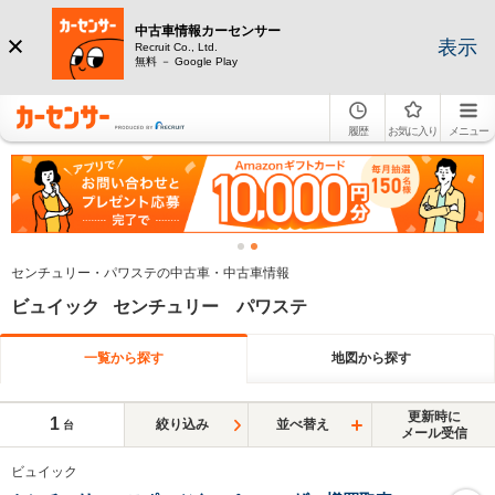
中古車情報カーセンサー
表示
Recruit Co., Ltd.
無料 － Google Play
履歴
お気に入り
メニュー
センチュリー・パワステの中古車・中古車情報
ビュイック センチュリー パワステ
一覧から探す
地図から探す
更新時に
1
絞り込み
並べ替え
台
メール受信
ビュイック