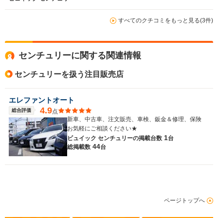
すべてのクチコミをもっと見る(3件)
センチュリーに関する関連情報
センチュリーを扱う注目販売店
エレファントオート
4.9
総合評価
点
新車、中古車、注文販売、車検、鈑金＆修理、保険
お気軽にご相談ください★
1
ビュイック センチュリーの
掲載台数
台
44
総掲載数
台
ページトップへ