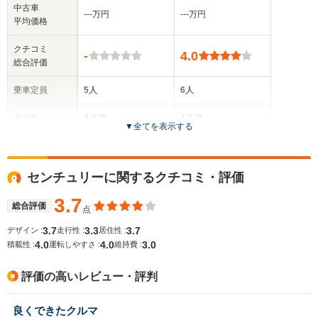
中古車
‐‐‐万円
‐‐‐万円
平均価格
クチコミ
-
4.0
総合評価
乗車定員
5人
6人
ドア数
4ドア
4ドア
▼
全てを表示する
全高
全高
-m
1.41m
センチュリーに関するクチコミ・評価
3.7
総合評価
点
全幅
全幅
サイズ
-m
1.75m
3.7
3.3
3.7
デザイン :
走行性 :
居住性 :
全長
全長
(全長x全幅x全高)
4.0
4.0
3.0
積載性 :
運転しやすさ :
維持費 :
-m
5.16m
評価の高いレビュー・評判
ホイールベース
ホイールベース
良くできたクルマ
-m
-m