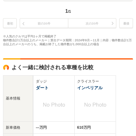
1
/1
最初
前の30件
次の30件
最後
※人気のクルマは平均1ヶ月で掲載終了
物件数合計1万台以上のメーカー｜算出データ期間：2024年9月～11月｜内容：物件数合計1万
台以上のメーカーのうち、掲載が終了した物件数が1,000台以上の場合
よく一緒に検討される車種を比較
ダッジ
クライスラー
ダート
インペリアル
基本情報
新車価格
‐‐‐万円
610万円