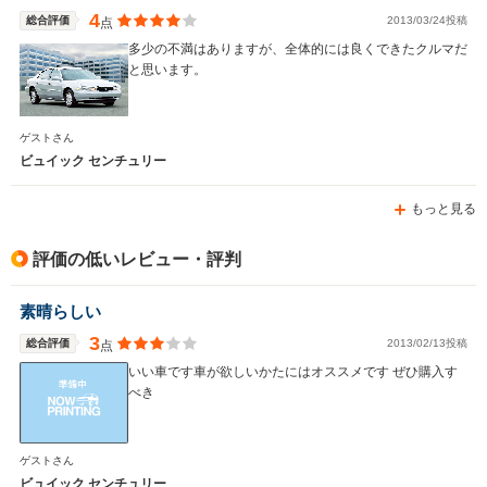
4
総合評価
2013/03/24投稿
点
多少の不満はありますが、全体的には良くできたクルマだ
と思います。
WLTCモード
-
-
燃費
ゲストさん
ビュイック センチュリー
もっと見る
排気量
1400～2400cc
3301cc
駆動方式
FF
FF
評価の低いレビュー・評判
素晴らしい
3
総合評価
2013/02/13投稿
点
いい車です車が欲しいかたにはオススメです ぜひ購入す
べき
ゲストさん
ビュイック センチュリー