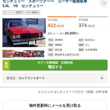
センチュリー スポーツクーペ ユーザー様買取車
5.0L V8 センチュリー
オンライン相談可
360°画像付
支払総額
本体価格
412.
374.
5
0
万円
万円
42,600
通常ローン
月々
円
年式
1978
年
走行
8.2
万km
車検
'28/03
修復
なし
保証
保証無
整備
法定整備無
住所
愛知県名古屋市天白区
今すぐ在庫確認・見積依頼
無
電話する
料
販売店：
エレファントオート
ビュイック センチュリー パワステ（全国）の中古車
物件更新時にメールを受け取る