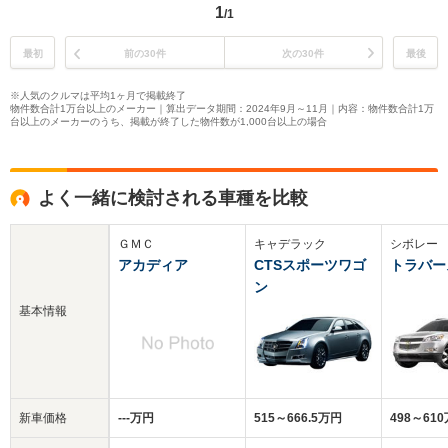
1
/1
最初
前の30件
次の30件
最後
※人気のクルマは平均1ヶ月で掲載終了
物件数合計1万台以上のメーカー｜算出データ期間：2024年9月～11月｜内容：物件数合計1万
台以上のメーカーのうち、掲載が終了した物件数が1,000台以上の場合
よく一緒に検討される車種を比較
ＧＭＣ
キャデラック
シボレー
アカディア
CTSスポーツワゴ
トラバー
ン
基本情報
新車価格
‐‐‐万円
515～666.5万円
498～61