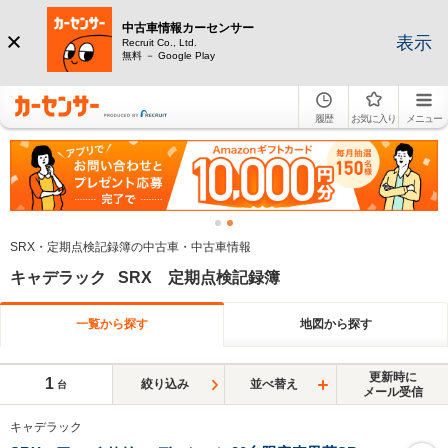
中古車情報カーセンサー
表示
Recruit Co., Ltd.
無料 － Google Play
履歴
お気に入り
メニュー
SRX・定期点検記録簿の中古車・中古車情報
キャデラック SRX 定期点検記録簿
一覧から探す
地図から探す
更新時に
1
絞り込み
並べ替え
台
メール受信
キャデラック