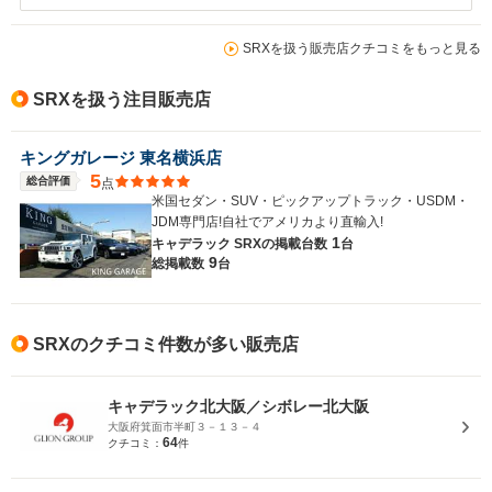
SRXを扱う販売店クチコミをもっと見る
SRXを扱う注目販売店
キングガレージ 東名横浜店
5
総合評価
点
米国セダン・SUV・ピックアップトラック・USDM・
JDM専門店!自社でアメリカより直輸入!
1
キャデラック SRXの
掲載台数
台
9
総掲載数
台
SRXのクチコミ件数が多い販売店
キャデラック北大阪／シボレー北大阪
大阪府箕面市半町３－１３－４
64
クチコミ：
件