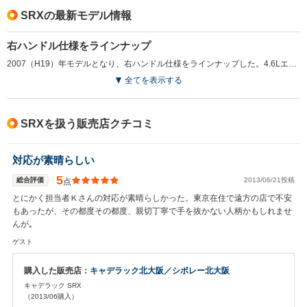
SRXの最新モデル情報
右ハンドル仕様をラインナップ
2007（H19）年モデルとなり、右ハンドル仕様をラインナップした。4.6Lエンジン搭載モデルには、STS-Vと同じ新型6ATを搭載。またインテリアデザインも変更されている。オプションで専用デザインのバンパーなどを装着するスポーツパッケージも用意される。（2007.1）
全てを表示する
SRXを扱う販売店クチコミ
対応が素晴らしい
5
総合評価
2013/06/21投稿
点
とにかく担当者Ｋさんの対応が素晴らしかった。東京在住で遠方の店で不安
もあったが、その都度その都度、親切丁寧で手を抜かない人柄かもしれませ
んが｡
ゲスト
購入した販売店：
キャデラック北大阪／シボレー北大阪
キャデラック SRX
（2013/06購入）