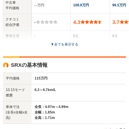
中古車
‐‐‐万円
108.9万円
96.5万円
平均価格
クチコミ
-
4.3
3.7
総合評価
乗車定員
-
5人
8人
▼
全てを表示する
ドア数
5ドア
5ドア
5ドア
全高
全高
全高
SRXの基本情報
-m
1.47m
1.79m
平均価格
115万円
全幅
全幅
全
10.15モード
6.3～6.7km/L
サイズ
-m
1.85m
1.
燃費
全長
全長
(全長x全幅x全高)
-m
4.87m
5.
車体寸法
全長：4.97m～4.99m
(全長x全幅x全
全幅：1.85m
高)
全高：1.71m
ホイールベース
ホイールベース
ホイー
-m
-m