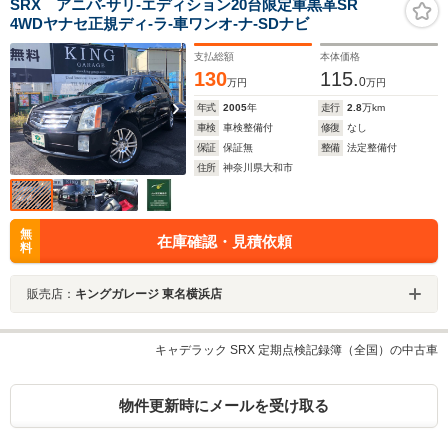
SRX アニバ-サリ-エディション20台限定車黒革SR
4WDヤナセ正規ディ-ラ-車ワンオ-ナ-SDナビ
支払総額
本体価格
130
115.
0
万円
万円
年式
2005
年
走行
2.8
万km
車検
車検整備付
修復
なし
保証
保証無
整備
法定整備付
住所
神奈川県大和市
無
在庫確認・見積依頼
料
販売店：
キングガレージ 東名横浜店
キャデラック SRX 定期点検記録簿（全国）の中古車
物件更新時にメールを受け取る