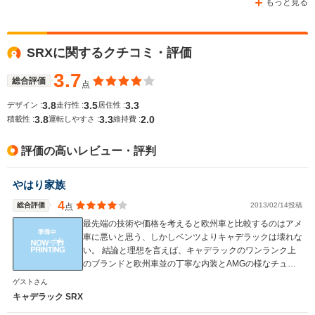
もっと見る
SRXに関するクチコミ・評価
WLTCモード
-
-
-
燃費
3.7
総合評価
点
3.8
3.5
3.3
デザイン :
走行性 :
居住性 :
3.8
3.3
2.0
積載性 :
運転しやすさ :
維持費 :
排気量
2500～3600cc
2997～3564cc
3564cc
評価の高いレビュー・評判
駆動方式
FF、4WD
FR
FF、4WD
やはり家族
4
総合評価
2013/02/14投稿
点
最先端の技術や価格を考えると欧州車と比較するのはアメ
車に悪いと思う、しかしベンツよりキャデラックは壊れな
い。 結論と理想を言えば、キャデラックのワンランク上
のブランドと欧州車並の丁寧な内装とAMGの様なチュー
ナー仕様が有れば、間違い無くメジャーになる気がする。
ゲストさん
うん、そんなブランドが有ればファンになります。
キャデラック SRX